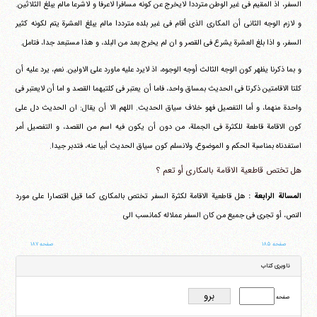
السفر، اذ المقیم فی غیر الوطن مترددا لایخرج عن کونه مسافرا لاعرفا و لاشرعا مالم یبلغ الثلاثین.
و لازم الوجه الثانی أن المکاری الذی أقام فی غیر بلده مترددا مالم یبلغ العشرة یتم لکونه کثیر
السفر، و اذا بلغ العشرة یشرع فی القصر و ان لم یخرج بعد من البلد، و هذا مستبعد جدا، فتامل.
و بما ذکرنا یظهر کون الوجه الثالث أوجه الوجوه، اذ لایرد علیه ماورد علی الاولین. نعم، یرد علیه أن
کلتا الاقامتین ذکرتا فی الحدیث بمساق واحد، فاما أن یعتبر فی کلتیهما القصد و اما أن لایعتبر فی
واحدة منهما، و أما التفصیل فهو خلاف سیاق الحدیث. اللهم الا أن یقال: ان الحدیث دل علی
کون الاقامة قاطعة للکثرة فی الجملة، من دون أن یکون فیه اسم من القصد، و التفصیل أمر
استفدناه بمناسبة الحکم و الموضوع، ولانسلم کون سیاق الحدیث أبیا عنه، فتدبر جیدا.
هل تختص قاطعیة الاقامة بالمکاری أو تعم ؟
المسالة الرابعة :
هل قاطعیة الاقامة لکثرة السفر تختص بالمکاری کما قیل اقتصارا علی مورد
النص، أو تجری فی جمیع من کان السفر عملاله کمانسب الی
صفحه ۱۸۵
صفحه ۱۸۷
ناوبری کتاب
صفحه