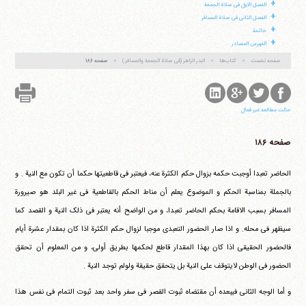
+
الفصل الاول فی صلاة الجمعة
+
الفصل الثانی فی صلاة المسافر
+
خاتمة
آیت‌الله منتظری
+
الفهرس المصادر
وب سایت رسمی آیت‌الله منتظری
ایران
،
قم
،
میدان مصلّی، بلوار شهید محمّد منتظری، كوچه
صفحه نخست
کتاب‌ها
البدر الزاهر (فی صلاة الجمعة والمسافر)
صفحه ۱۸۶
شماره ٨
کد پستی: 3713744381
حالت مطالعه غیر فعال
تلفن 37740011-25-98+ تا 14
صفحه ۱۸۶
فکس
37740015-25-98+
الحاضر تعبدا أوجبت حکمه بزوال حکم الکثرة عنه، فیعتبر فی قاطعیتها حکما أن تکون مع النیة . و
بالجملة بمناسبة الحکم و الموضوع یعلم أن مناط الحکم بالقاطعیة فی غیر البلد هو صیرورة
المسافر بسبب الاقامة بحکم الحاضر تعبدا، و من الواضح أنه یعتبر فی ذلک النیة و القصد کما
سیظهر فی محله. و اذا صار الحضور التعبدی موجبا لزوال حکم الکثرة اذا کان بمقدار عشرة أیام
فالحضور الحقیقی اذا کان بهذا المقدار قاطع لحکمها بطریق أولی، و من المعلوم أن تحقق
الحضور فی الوطن لایتوقف علی النیة بل یتحقق حقیقة ولولم توجد النیة .
و أما الوجه الثانی فیبعده أن مقتضاه ثبوت القصر فی سفر واحد بعد ثبوت التمام فی نفس هذا