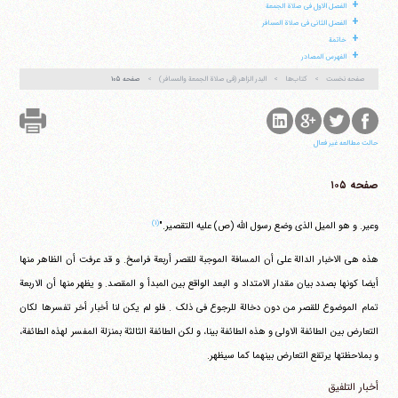
+
الفصل الاول فی صلاة الجمعة
+
الفصل الثانی فی صلاة المسافر
+
خاتمة
+
الفهرس المصادر
صفحه نخست
کتاب‌ها
البدر الزاهر (فی صلاة الجمعة والمسافر)
صفحه ۱۰۵
آیت‌الله منتظری
وب سایت رسمی آیت‌الله منتظری
ایران
،
قم
،
میدان مصلّی، بلوار شهید محمّد منتظری، كوچه
شماره ٨
کد پستی: 3713744381
حالت مطالعه غیر فعال
صفحه ۱۰۵
تلفن 37740011-25-98+ تا 14
(۱)
وعیر. و هو المیل الذی وضع رسول الله (ص) علیه التقصیر."
فکس
37740015-25-98+
هذه هی الاخبار الدالة علی أن المسافة الموجبة للقصر أربعة فراسخ. و قد عرفت أن الظاهر منها
أیضا کونها بصدد بیان مقدار الامتداد و البعد الواقع بین المبدأ و المقصد. و یظهر منها أن الاربعة
تمام الموضوع للقصر من دون دخالة للرجوع فی ذلک . فلو لم یکن لنا أخبار أخر تفسرها لکان
التعارض بین الطائفة الاولی و هذه الطائفة بینا، و لکن الطائفة الثالثة بمنزلة المفسر لهذه الطائفة،
و بملاحظتها یرتقع التعارض بینهما کما سیظهر.
أخبار التلفیق