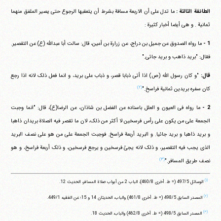
الطائفة الثالثة :
ما تدل علی أن الاربعة مسافة بشرط أن یتعقبها الرجوع حتی یصیر الملفق منهما
ثمانیة . و هی أیضا أخبار کثیرة :
1 -
ما رواه الصدوق عن جمیل بن دراج، عن زرارة بن أعین، قال: سالت أبا عبدالله (ع) عن التقصیر.
فقال: "برید ذاهب و برید جائی."
قال:
"و کان رسول الله (ص) اذا أتی ذبابا قصر، و ذباب علی برید، و انما فعل ذلک لانه اذا رجع
(۲)
کان سفره بریدین ثمانیة فراسخ."
2 -
ما رواه فی العیون و العلل باسناده عن الفضل بن شاذان، عن الرضا(ع)، قال: "انما وجبت
الجمعة علی من یکون علی رأس فرسخین لا أکثر من ذلک، لان ما تقصر فیه الصلاة بریدان ذاهبا
و برید ذاهبا و برید جائیا. و البرید أربعة فراسخ. فوجبت الجمعة علی من هو علی نصف البرید
الذی یجب فیه التقصیر، و ذلک لانه یجئ فرسخین و یرجع فرسخین، و ذلک أربعة فراسخ، و هو
(۳)
نصف طریق المسافر."
(۱)
الوسائل ‏497/5 (= ط. أخری ‏460/8)، الباب 2 من أبواب صلاة المسافر، الحدیث 12.
(۲)
المصدر السابق ‏498/5 (= ط. أخری ‏461/8) والباب، الحدیثان 14 و 15؛ عن الفقیه ‏449/1.
(۳)
المصدر السابق ‏498/5 (= ط. أخری ‏462/8) والباب، الحدیث 18.