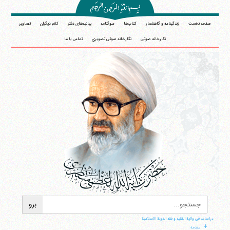
صفحه نخست
زندگینامه و گاهشمار
کتاب‌ها
سوگنامه
بیانیه‌های دفتر
کلام دیگران
تصاویر
نگارخانه صوتی
نگارخانه صوتی تصویری
تماس با ما
دراسات فی ولایة الفقیه و فقه الدولة الاسلامیة
+
مقدمة