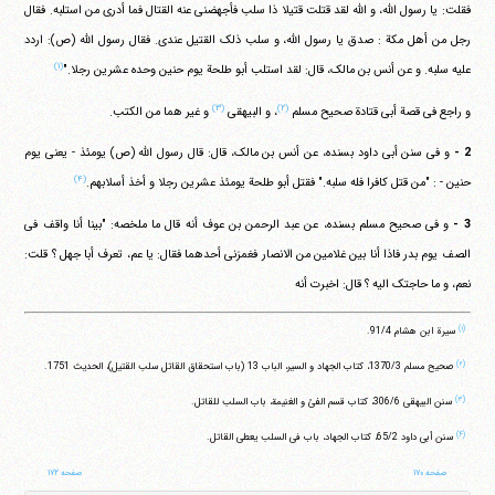
فقلت: یا رسول الله، و الله لقد قتلت قتیلا ذا سلب فأجهضنی عنه القتال فما أدری من استلبه. فقال
رجل من أهل مکة : صدق یا رسول الله، و سلب ذلک القتیل عندی. فقال رسول الله (ص): اردد
(۱)
علیه سلبه. و عن أنس بن مالک، قال: لقد استلب أبو طلحة یوم حنین وحده عشرین رجلا."
(۳)
(۲)
و راجع فی قصة أبی قتادة صحیح مسلم
، و البیهقی
و غیر هما من الکتب.
2 -
و فی سنن أبی داود بسنده، عن أنس بن مالک، قال: قال رسول الله (ص) یومئذ - یعنی یوم
(۴)
حنین - : "من قتل کافرا فله سلبه." فقتل أبو طلحة یومئذ عشرین رجلا و أخذ أسلابهم.
3 -
و فی صحیح مسلم بسنده، عن عبد الرحمن بن عوف أنه قال ما ملخصه: "بینا أنا واقف فی
الصف یوم بدر فاذا أنا بین غلامین من الانصار فغمزنی أحدهما فقال: یا عم، تعرف أبا جهل ؟ قلت:
نعم، و ما حاجتک الیه ؟ قال: اخبرت أنه
(۱)
سیرة ابن هشام ‏91/4.
(۲)
صحیح مسلم ‏1370/3، کتاب الجهاد و السیر، الباب 13 (باب استحقاق القاتل سلب القتیل)، الحدیث 1751.
(۳)
سنن البیهقی ‏306/6، کتاب قسم الفئ و الغنیمة، باب السلب للقاتل.
(۴)
سنن أبی داود ‏65/2، کتاب الجهاد، باب فی السلب یعطی القاتل.
صفحه ۱۷۰
صفحه ۱۷۲