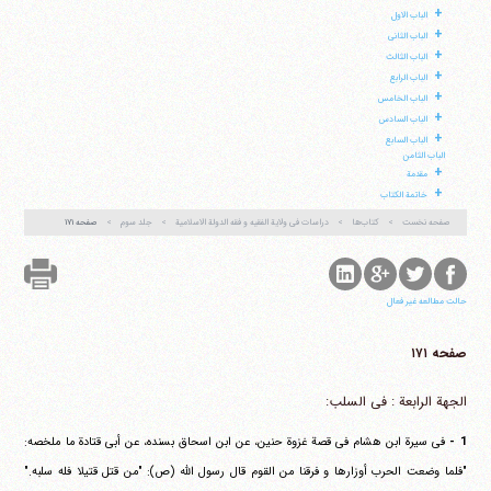
+
الباب الاول
+
الباب الثانی
+
الباب الثالث
+
الباب الرابع
+
الباب الخامس
آیت‌الله منتظری
وب سایت رسمی آیت‌الله منتظری
+
الباب السادس
ایران
،
قم
،
میدان مصلّی، بلوار شهید محمّد منتظری، كوچه
+
شماره ٨
کد پستی: 3713744381
الباب السابع
الباب الثامن
+
مقدمة
+
خاتمة الکتاب
صفحه نخست
کتاب‌ها
دراسات فی ولایة الفقیه و فقه الدولة الاسلامیة
جلد سوم
صفحه ۱۷۱
تلفن 37740011-25-98+ تا 14
فکس
37740015-25-98+
حالت مطالعه غیر فعال
صفحه ۱۷۱
الجهة الرابعة : فی السلب:
1 -
فی سیرة ابن هشام فی قصة غزوة حنین، عن ابن اسحاق بسنده، عن أبی قتادة ما ملخصه:
"فلما وضعت الحرب أوزارها و فرقنا من القوم قال رسول الله (ص): "من قتل قتیلا فله سلبه."