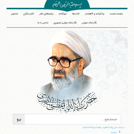
صفحه نخست
زندگینامه و گاهشمار
کتاب‌ها
سوگنامه
بیانیه‌های دفتر
کلام دیگران
تصاویر
نگارخانه صوتی
نگارخانه صوتی تصویری
تماس با ما
دراسات فی ولایة الفقیه و فقه الدولة الاسلامیة
+
مقدمة