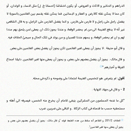
الدراهم و الدنانیر و الاثاث و العروض، أو یکون اخشاشا (احسانا خ. ل) مثل النساء و الولدان، أو
کان مما لا یمکن نقله کالارض و العقار و البساتین. فما یمکن نقله یقسم بین الغانمین بالسویة لا
یفضل راجل علی راجل و لا فارس علی فارس. و انما یفضل الفارس علی الراجل، و به قال الشافعی
غیر أنه لا یدفع الغنیمة الی من لم یحضر الوقعة، و عندنا یجوز ذلک ان یعطی لمن یلحق بهم مددا
لهم و ان لم یحضر الوقعة، و یسهم عندنا للصبیان و من یولد فی تلک الحال و سیجئ الخلاف فیه.
و قال أبو حنیفة : لا یجوز أن یعطی لغیر الغانمین لکن یجوز أن یفضل بعض الغانمین علی بعض.
و قال مالک : یجوز أن یفضل بعضهم علی بعض، و یجوز أن یعطی منها لغیر الغانمین. دلیلنا اجماع
(۱)
الفرقة و أخبارهم."
أقول:
لم یتعرض هو لتخمیس الغنیمة اعتمادا علی وضوحه و ذکره فی محله.
2 -
و قال فی جهاد النهایة :
"کل ما غنمه المسلمون من المشرکین ینبغی للامام أن یخرج منه الخمس، فیصرفه الی أهله و
مستحقیه حسب ما قدمناه فی کتاب الزکاة . و الباقی علی ضربین: ضرب
(۱)
الخلاف ‏331/2، و الظاهر أنه سقط من هده الطبعة قوله: "و قال مالک : یجوز أن یفضل بعضهم علی بعض و
یجوز أن یعطی منها لغیر الغانمین".