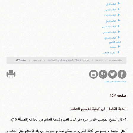
+
الباب الاول
+
الباب الثانی
+
الباب الثالث
+
الباب الرابع
+
الباب الخامس
+
آیت‌الله منتظری
الباب السادس
وب سایت رسمی آیت‌الله منتظری
+
الباب السابع
ایران
،
قم
،
میدان مصلّی، بلوار شهید محمّد منتظری، كوچه
الباب الثامن
شماره ٨
کد پستی: 3713744381
+
مقدمة
+
خاتمة الکتاب
صفحه نخست
کتاب‌ها
دراسات فی ولایة الفقیه و فقه الدولة الاسلامیة
جلد سوم
صفحه ۱۵۳
تلفن 37740011-25-98+ تا 14
فکس
37740015-25-98+
حالت مطالعه غیر فعال
صفحه ۱۵۳
الجهة الثالثة : فی کیفیة تقسیم الغنائم:
1-
قال الشیخ الطوسی - قدس سره - فی کتاب الفئ و قسمة الغنائم من الخلاف (المسألة 15):
"مال الغنیمة لا یخلو من ثلاثة أحوال: ما یمکن نقله و تحویله الی بلد الاسلام مثل الثیاب و