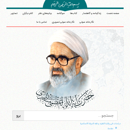
صفحه نخست
زندگینامه و گاهشمار
کتاب‌ها
سوگنامه
بیانیه‌های دفتر
کلام دیگران
تصاویر
نگارخانه صوتی
نگارخانه صوتی تصویری
تماس با ما
دراسات فی ولایة الفقیه و فقه الدولة الاسلامیة
+
مقدمة