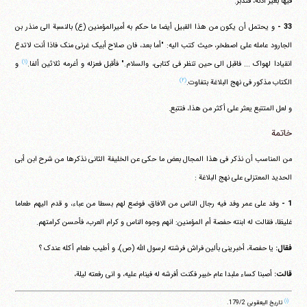
فیها بغیر اذنه، فتدبر.
33 -
و یحتمل أن یکون من هذا القبیل أیضا ما حکم به أمیرالمؤمنین (ع) بالنسبة الی منذر بن
الجارود عامله علی اصطخر، حیث کتب الیه: "أما بعد، فان صلاح أبیک غرنی منک فاذا أنت لاتدع
(۱)
انقیادا لهواک ... فاقبل الی حین تنظر فی کتابی، والسلام." فأقبل فعزله و أغرمه ثلاثین ألفا.
و
(۲)
الکتاب مذکور فی نهج البلاغة بتفاوت.
و لعل المتتبع یعثر علی أکثر من هذا، فتتبع.
خاتمة
من المناسب أن نذکر فی هذا المجال بعض ما حکی عن الخلیفة الثانی نذکرها من شرح ابن أبی
الحدید المعتزلی علی نهج البلاغة :
1 -
وفد علی عمر وفد فیه رجال الناس من الافاق، فوضع لهم بسطا من عباء، و قدم الیهم طعاما
غلیظا، فقالت له ابنته حفصة أم المؤمنین: انهم وجوه الناس و کرام العرب، فأحسن کرامتهم.
فقال:
یا حفصة، أخبرینی بألین فراش فرشته لرسول الله (ص)، و أطیب طعام أکله عندک ؟
قالت:
أصبنا کساء ملبدا عام خیبر فکنت أفرشه له فینام علیه، و انی رفعته لیلة،
(۱)
تاریخ الیعقوبی ‏179/2.