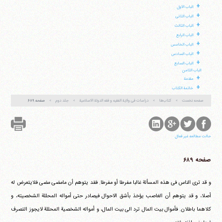
+
الباب الاول
+
الباب الثانی
+
الباب الثالث
+
الباب الرابع
+
الباب الخامس
+
الباب السادس
آیت‌الله منتظری
+
الباب السابع
وب سایت رسمی آیت‌الله منتظری
الباب الثامن
ایران
،
قم
،
میدان مصلّی، بلوار شهید محمّد منتظری، كوچه
+
شماره ٨
کد پستی: 3713744381
مقدمة
+
خاتمة الکتاب
صفحه نخست
کتاب‌ها
دراسات فی ولایة الفقیه و فقه الدولة الاسلامیة
جلد دوم
صفحه ۶۸۹
تلفن 37740011-25-98+ تا 14
فکس
37740015-25-98+
حالت مطالعه غیر فعال
صفحه ۶۸۹
و قد تری الناس فی هذه المسألة غالبا مفرطا أو مفرطا. فقد یتوهم أن مامضی مضی فلایتعرض له
أصلا، و قد یتوهم أن الغاصب یؤخذ بأشق الاحوال فیصادر حتی أمواله المحللة الشخصیته، و
کلاهما باطلان. فأموال بیت المال ترد الی بیت المال، و أمواله الشخصیة المحللة لایجوز التصرف