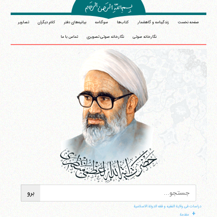
صفحه نخست
زندگینامه و گاهشمار
کتاب‌ها
سوگنامه
بیانیه‌های دفتر
کلام دیگران
تصاویر
نگارخانه صوتی
نگارخانه صوتی تصویری
تماس با ما
دراسات فی ولایة الفقیه و فقه الدولة الاسلامیة
+
مقدمة