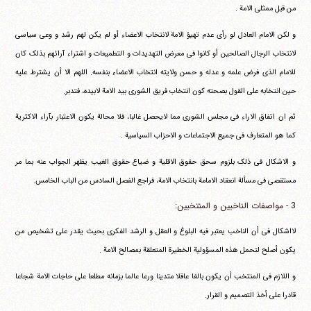
من قبل ممثلی الامة .
و لکن الامام العادل لو رأی عدم تهیؤ الامة لانتخاب الاعضاء أو لم یکن لهم رشد و وعی سیاسی
لانتخاب الرجال الصالحین أو کانوا فی معرض التهدیدات و التطمیعات و اشتراء آرائهم بذلک کان
للامام الذی فرض علمه و عدله و حسن ولایته انتخاب الاعضاء بنفسه. اللهم الا أن یشترط علیه
حین انتخابه علی القول بصحته کون انتخاب فریق الشوری بید الامة لابیده، فتدبر.
ثم ان اتفاق الاراء فی مجلس الشوری مما لایحصل غالبا، فلا محالة یکون الاعتبار بآراء الاکثریة
کما هو المتعارف فی جمیع الاجتماعات و الاحزاب السیاسیة .
و الاشکال فی ذلک بلزوم سحق حقوق الاقلیة و ضیاع حقوق الغیب یظهر الجواب عنه بما مر
مستقصی فی مسألة انعقاد الامامة بانتخاب الامة، فراجع الفصل السادس من الباب الخامس.
3 - مواصفات الناخبین و المنتخبین:
لااشکال فی أن الناخب یعتبر فیه البلوغ و العقل و الرشد الفکری بحیث یقدر علی تشخیص من
یکون أصلح لتحمل هذه المسؤولیة الخطیرة المتعلقة بمصالح الامة .
و اللازم فی المنتخب أن یکون بالغا عاقلا متدینا ورعا عالما بزمانه مطلعا علی حاجات الامة شجاعا
قادرا علی أخذ التصمیم و القرار.