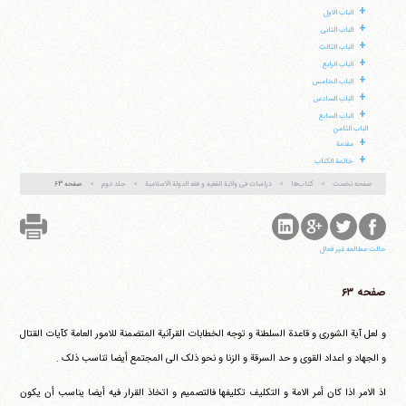
+
الباب الاول
+
الباب الثانی
+
الباب الثالث
+
الباب الرابع
+
الباب الخامس
+
الباب السادس
آیت‌الله منتظری
+
الباب السابع
وب سایت رسمی آیت‌الله منتظری
الباب الثامن
ایران
،
قم
،
میدان مصلّی، بلوار شهید محمّد منتظری، كوچه
+
شماره ٨
کد پستی: 3713744381
مقدمة
+
خاتمة الکتاب
صفحه نخست
کتاب‌ها
دراسات فی ولایة الفقیه و فقه الدولة الاسلامیة
جلد دوم
صفحه ۶۳
تلفن 37740011-25-98+ تا 14
فکس
37740015-25-98+
حالت مطالعه غیر فعال
صفحه ۶۳
و لعل آیة الشوری و قاعدة السلطنة و توجه الخطابات القرآنیة المتضمنة للامور العامة کآیات القتال
و الجهاد و اعداد القوی و حد السرقة و الزنا و نحو ذلک الی المجتمع أیضا تناسب ذلک .
اذ الامر اذا کان أمر الامة و التکلیف تکلیفها فالتصمیم و اتخاذ القرار فیه أیضا یناسب أن یکون