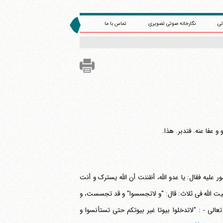
تی
نگارخانه صوتی تصویری
تماس با ما
 عفا عنه. فتدبر. هذا.
یه فقال: یا عدو الله، أظننت أن الله یسترک و أنت
یت الله فی ثلاث: قال: "و لاتجسسوا" و قد تجسست، و
عالی - : "لاتدخلوا بیوتا غیر بیوتکم حتی تستأنسوا و