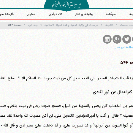
‌ها
سوگنامه
بیانیه‌های دفتر
کلام دیگران
تصاویر
نگارخانه صو
حه نخست
کتاب‌ها
دراسات فی ولایة الفقیه و فقه الدولة الاسلامیة
جلد دوم
صفحه ۵۴۶
طالعه غیر فعال
۵۴۶
یعاقب المتجاهر المصر علی الذنب، بل کل من ثبت جرمه عند الحاکم الا اذا صلح للعفو و
کنزالعمال عن ثور الکندی:
آیت‌الله منتظری
وب سایت رسمی آیت‌الله منتظری
مر بن الخطاب کان یعس بالمدینة من اللیل، فسمع صوت رجل فی بیت یتغنی، فتسور عل
یران
،
قم
،
میدان مصلّی، بلوار شهید محمّد منتظری، كوچه شماره ٨
کد پستی: 3713744381
صیته ؟ فقال: و أنت یا أمیرالمؤمنین لاتعجل علی، ان أکن عصیت الله واحدة فقد عص
"و أتوا البیوت من أبوابها" و قد تسورت علی، و قد دخلت علی بغیر اذن و قال الله - ت