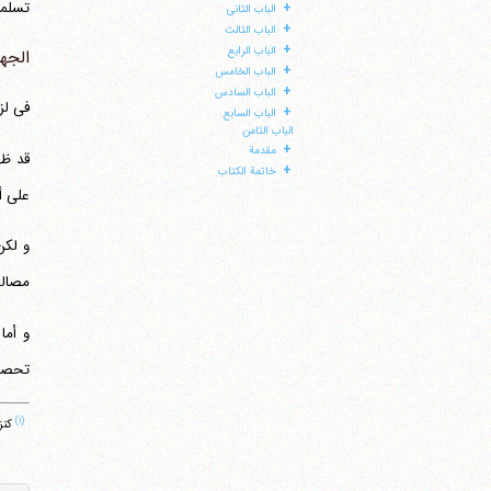
تسلمو
+
الباب الثانی
+
الباب الثالث
+
الباب الرابع
الجهة
+
الباب الخامس
+
الباب السادس
فی لز
+
الباب السابع
الباب الثامن
+
مقدمة
قد ظه
+
خاتمة الکتاب
علی أ
و لکن
مصالح
و أما
تحصل 
(۱)
کنزالعمال ‏808/3، البا