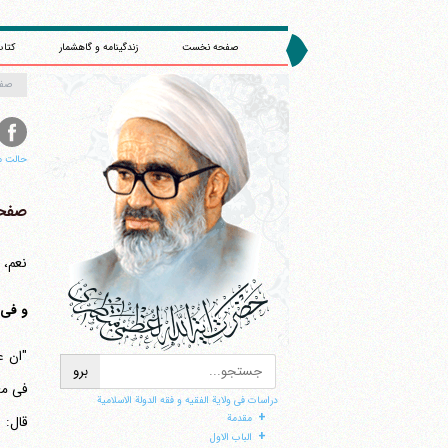
صفحه نخست
زندگینامه و گاهشمار
کتاب
صف
حالت م
صفحه 
نعم، 
و فی 
"ان ع
ا
فی مع
دراسات فی ولایة الفقیه و فقه الدولة الاسلامیة
+
مقدمة
قال: 
+
الباب الاول