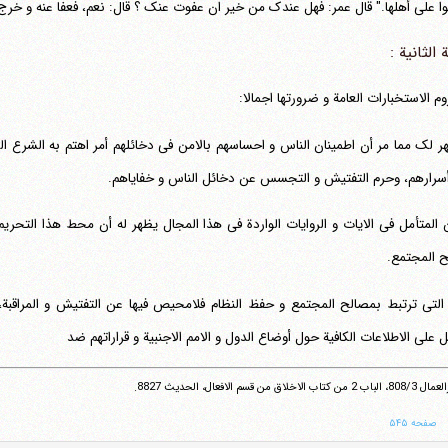
ا علی أهلها." قال عمر: فهل عندک من خیر ان عفوت عنک ؟ قال: نعم، فعفا عنه و خرج 
 الثانیة :
وم الاستخبارات العامة و ضرورتها اجمالا:
ر لک مما مر أن اطمینان الناس و احساسهم بالامن فی دخائلهم أمر اهتم به الشرع 
سرارهم، وحرم التفتیش و التجسس عن دخائل الناس و خفایاهم.
تلفن 37740011-25-98+ تا 14
 المتأمل فی الایات و الروایات الواردة فی هذا المجال یظهر له أن محط هذا التحریم
فکس
37740015-25-98+
 المجتمع.
 التی ترتبط بمصالح المجتمع و حفظ النظام فلامحیص فیها عن التفتیش و المراقبة، 
علی الاطلاعات الکافیة حول أوضاع الدول و الامم الاجنبیة و قراراتهم ضد
ب 2 من کتاب الاخلاق من قسم الافعال، الحدیث 8827.
صفحه ۵۴۵