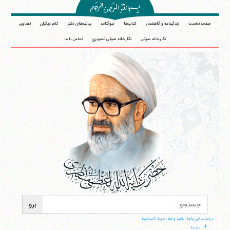
صفحه نخست
زندگینامه و گاهشمار
کتاب‌ها
سوگنامه
بیانیه‌های دفتر
کلام دیگران
تصاویر
نگارخانه صوتی
نگارخانه صوتی تصویری
تماس با ما
دراسات فی ولایة الفقیه و فقه الدولة الاسلامیة
+
مقدمة