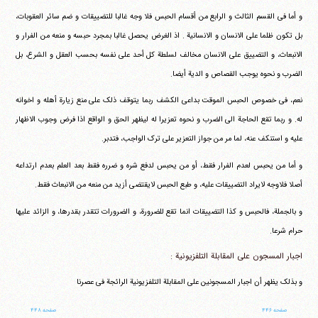
و أما فی القسم الثالث و الرابع من أقسام الحبس فلا وجه غالبا للتضییقات و ضم سائر العقوبات،
بل تکون ظلما علی الانسان و الانسانیة . اذ الغرض یحصل غالبا بمجرد حبسه و منعه من الفرار و
الانبعاث، و التضییق علی الانسان مخالف لسلطة کل أحد علی نفسه بحسب العقل و الشرع، بل
الضرب و نحوه یوجب القصاص و الدیة أیضا.
نعم، فی خصوص الحبس الموقت بداعی الکشف ربما یتوقف ذلک علی منع زیارة أهله و اخوانه
له. و ربما تقع الحاجة الی الضرب و نحوه تعزیرا له لیظهر الحق و الواقع اذا فرض وجوب الاظهار
علیه و استنکف عنه، لما مر من جواز التعزیر علی ترک الواجب، فتدبر.
و أما من یحبس لعدم الفرار فقط، أو من یحبس لدفع شره و ضرره فقط بعد العلم بعدم ارتداعه
أصلا فلاوجه لایراد التضییقات علیه، و طبع الحبس لایقتضی أزید من منعه من الانبعاث فقط.
و بالجملة، فالحبس و کذا التضییقات انما تقع للضرورة، و الضرورات تتقدر بقدرها، و الزائد علیها
حرام شرعا.
اجبار المسجون علی المقابلة التلفزیونیة :
و بذلک یظهر أن اجبار المسجونین علی المقابلة التلفزیونیة الرائجة فی عصرنا
صفحه ۴۴۶
صفحه ۴۴۸