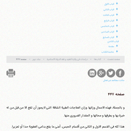
+
الباب الاول
+
الباب الثانی
+
الباب الثالث
+
الباب الرابع
+
الباب الخامس
آیت‌الله منتظری
+
وب سایت رسمی آیت‌الله منتظری
الباب السادس
ایران
،
قم
،
میدان مصلّی، بلوار شهید محمّد منتظری، كوچه
+
الباب السابع
شماره ٨
کد پستی: 3713744381
الباب الثامن
+
مقدمة
+
خاتمة الکتاب
صفحه نخست
کتاب‌ها
دراسات فی ولایة الفقیه و فقه الدولة الاسلامیة
جلد دوم
صفحه ۴۴۷
تلفن 37740011-25-98+ تا 14
فکس
37740015-25-98+
حالت مطالعه غیر فعال
صفحه ۴۴۷
و بالجملة، فهذه الاعمال وزانها وزان العلاجات الطبیة الشاقة التی لایجوز أن تقع الا من قبل من له
خبرة بها و بطرقها و محالها و المقدار الضروری منها.
هذا کله فی القسم الاول و الثانی من أقسام الحبس، أعنی ما یقع بداعی العقوبة حدا أو تعزیرا.