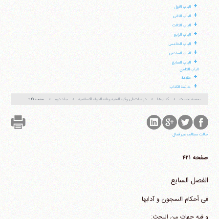
+
الباب الاول
+
الباب الثانی
+
الباب الثالث
آیت‌الله منتظری
وب سایت رسمی آیت‌الله منتظری
+
الباب الرابع
ایران
،
قم
،
میدان مصلّی، بلوار شهید محمّد منتظری، كوچه
+
شماره ٨
کد پستی: 3713744381
الباب الخامس
+
الباب السادس
+
الباب السابع
الباب الثامن
+
مقدمة
+
خاتمة الکتاب
تلفن 37740011-25-98+ تا 14
صفحه نخست
کتاب‌ها
دراسات فی ولایة الفقیه و فقه الدولة الاسلامیة
جلد دوم
صفحه ۴۲۱
فکس
37740015-25-98+
حالت مطالعه غیر فعال
صفحه ۴۲۱
الفصل السابع
فی أحکام السجون و آدابها
و فیه جهات من البحث: