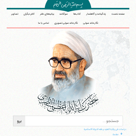
صفحه نخست
زندگینامه و گاهشمار
کتاب‌ها
سوگنامه
بیانیه‌های دفتر
کلام دیگران
تصاویر
نگارخانه صوتی
نگارخانه صوتی تصویری
تماس با ما
دراسات فی ولایة الفقیه و فقه الدولة الاسلامیة
+
مقدمة