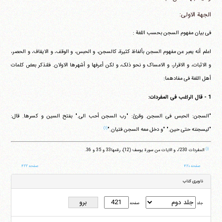
الجهة الاولی:
فی بیان مفهوم السجن بحسب اللغة :
اعلم أنه یعبر عن مفهوم السجن بألفاظ کثیرة، کالسجن، و الحبس، و الوقف، و الایقاف، و الحصر،
و الاثبات، و الاقرار، و الامساک و نحو ذلک، و لکن أعرفها و أشهرها الاولان. فلنذکر بعض کلمات
أهل اللغة فی مفادهما:
1 - قال الراغب فی المفردات:
"السجن: الحبس فی السجن. وقرئ: "رب السجن أحب الی." بفتح السین و کسرها. قال:
(۱)
"لیسجننه حتی حین." "و دخل معه السجن فتیان."
(۱)
المفردات 230/، و الایات من سورة یوسف (12)، رقمها33 و 35 و 36.
صفحه ۴۲۰
صفحه ۴۲۲
ناوبری کتاب
جلد
صفحه