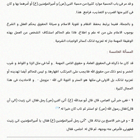
و قد مر فی باب الحسبة موارد کثیرة من حسبة النبی (ص) و أمیرالمؤمنین (ع) أو أمرهما بها و کان
فی کثیر منها الضرب و التعذیب، فراجع. هذا.
و بالجملة، ففیما یرتبط بحفظ النظام و تقویة الاسلام و صیانة الحقوق یحکم العقل و الشرع
بوجوب الاعلام علی من له علم و اطلاع، فاذا علم الحاکم استنکاف الشخص عن العمل بهذه
الوظیفة المهمة جاز له تعزیره لذلک کسائر الواجبات الشرعیة .
المسألة الخامسة :
قد کان ما ذکرناه فی الحقوق العامة، و حقوق الناس المهمة . و أما فی مثل الزنا و اللواط و شرب
الخمر و نحو ذلک من حقوق الله فلایجب علی المرتکب اظهارها، و لیس للحاکم أیضا تهدیده أو
تعزیره لذلک، بل الاولی فی مثلها هو الستر و التوبة الی الله - عزوجل - . و الاحادیث فی هذا
المجال کثیرة :
1 -
ففی خبر أبی العباس، قال: قال أبو عبدالله (ع): أتی النبی (ص) رجل فقال: انی زنیت (الی أن
(۲)
قال) فقال رسول الله (ص): لو استتر ثم تاب کان خیرا له."
2 -
و فی خبر الاصبغ بن نباتة، قال: "أتی رجل أمیرالمؤمنین (ع) فقال: یا أمیرالمؤمنین، انی زنیت
فطهرنی، فأعرض عنه بوجهه، ثم قال له: اجلس، فقال: