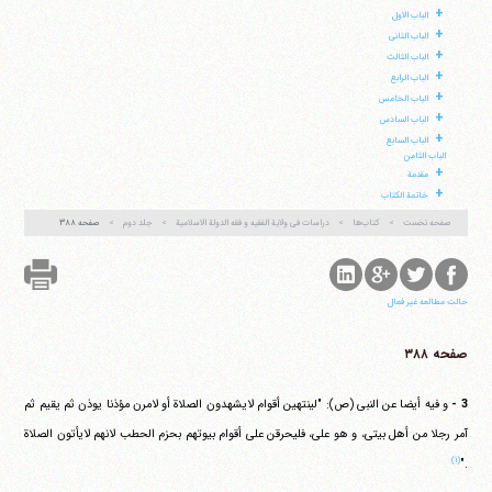
+
الباب الاول
+
الباب الثانی
+
الباب الثالث
+
الباب الرابع
+
الباب الخامس
+
الباب السادس
+
آیت‌الله منتظری
الباب السابع
وب سایت رسمی آیت‌الله منتظری
الباب الثامن
ایران
،
قم
،
میدان مصلّی، بلوار شهید محمّد منتظری، كوچه
+
مقدمة
شماره ٨
کد پستی: 3713744381
+
خاتمة الکتاب
صفحه نخست
کتاب‌ها
دراسات فی ولایة الفقیه و فقه الدولة الاسلامیة
جلد دوم
صفحه ۳۸۸
تلفن 37740011-25-98+ تا 14
حالت مطالعه غیر فعال
فکس
37740015-25-98+
صفحه ۳۸۸
3 -
و فیه أیضا عن النبی (ص): "لینتهین أقوام لایشهدون الصلاة أو لامرن مؤذنا یوذن ثم یقیم ثم
آمر رجلا من أهل بیتی، و هو علی، فلیحرقن علی أقوام بیوتهم بحزم الحطب لانهم لایأتون الصلاة
(۱)
."