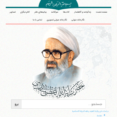
صفحه نخست
زندگینامه و گاهشمار
کتاب‌ها
سوگنامه
بیانیه‌های دفتر
کلام دیگران
تصاویر
نگارخانه صوتی
نگارخانه صوتی تصویری
تماس با ما
دراسات فی ولایة الفقیه و فقه الدولة الاسلامیة
+
مقدمة