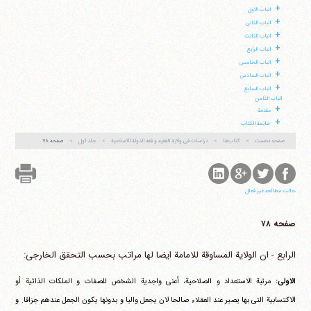
+
الباب الاول
+
الباب الثانی
+
الباب الثالث
+
الباب الرابع
+
الباب الخامس
آیت‌الله منتظری
+
الباب السادس
وب سایت رسمی آیت‌الله منتظری
ایران
،
قم
،
میدان مصلّی، بلوار شهید محمّد منتظری، كوچه
+
الباب السابع
شماره ٨
کد پستی: 3713744381
الباب الثامن
+
مقدمة
+
خاتمة الکتاب
صفحه نخست
کتاب‌ها
دراسات فی ولایة الفقیه و فقه الدولة الاسلامیة
جلد اول
صفحه ۷۸
تلفن 37740011-25-98+ تا 14
فکس
37740015-25-98+
حالت مطالعه غیر فعال
صفحه ۷۸
الرابع - ان الولایة المساوقة للامامة ایضا لها مراتب بحسب التحقق الخارجی:
الاولی:
مرتبة الاستعداد و الصلاحیة، أعنی واجدیة الشخص للصفات و الملکات الذاتیة أو
الاکتسابیة التی بها یصیر عند العقلاء صالحا لان یجعل والیا و بدونها یکون الجعل عندهم جزافا. و