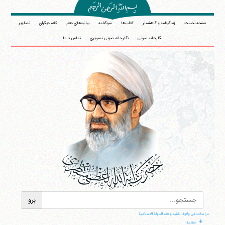
صفحه نخست
زندگینامه و گاهشمار
کتاب‌ها
سوگنامه
بیانیه‌های دفتر
کلام دیگران
تصاویر
نگارخانه صوتی
نگارخانه صوتی تصویری
تماس با ما
دراسات فی ولایة الفقیه و فقه الدولة الاسلامیة
+
مقدمة