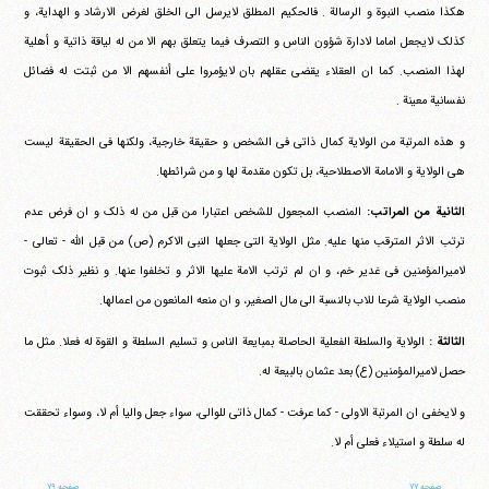
هکذا منصب النبوة و الرسالة . فالحکیم المطلق لایرسل الی الخلق لغرض الارشاد و الهدایة، و
کذلک لایجعل اماما لادارة شؤون الناس و التصرف فیما یتعلق بهم الا من له لیاقة ذاتیة و أهلیة
لهذا المنصب. کما ان العقلاء یقضی عقلهم بان لایؤمروا علی أنفسهم الا من ثبتت له فضائل
نفسانیة معینة .
و هذه المرتبة من الولایة کمال ذاتی فی الشخص و حقیقة خارجیة، ولکنها فی الحقیقة لیست
هی الولایة و الامامة الاصطلاحیة، بل تکون مقدمة لها و من شرائطها.
الثانیة من المراتب:
المنصب المجعول للشخص اعتبارا من قبل من له ذلک و ان فرض عدم
ترتب الاثر المترقب منها علیه. مثل الولایة التی جعلها النبی الاکرم (ص) من قبل الله - تعالی -
لامیرالمؤمنین فی غدیر خم، و ان لم ترتب الامة علیها الاثر و تخلفوا عنها. و نظیر ذلک ثبوت
منصب الولایة شرعا للاب بالنسبة الی مال الصغیر، و ان منعه المانعون من اعمالها.
الثالثة :
الولایة والسلطة الفعلیة الحاصلة بمبایعة الناس و تسلیم السلطة و القوة له فعلا. مثل ما
حصل لامیرالمؤمنین (ع) بعد عثمان بالبیعة له.
و لایخفی ان المرتبة الاولی - کما عرفت - کمال ذاتی للوالی، سواء جعل والیا أم لا، وسواء تحققت
له سلطة و استیلاء فعلی أم لا.
صفحه ۷۷
صفحه ۷۹