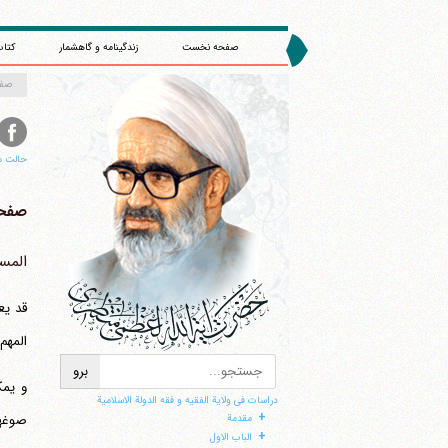
صفحه نخست
زندگینامه و گاهشمار
کتاب
صف
حالت م
صفحه 
المس
قد یع
المهم
ا
و یمک
دراسات فی ولایة الفقیه و فقه الدولة الاسلامیة
+
صوغهم
مقدمة
+
الباب الاول