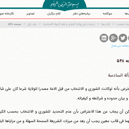
‌ها
سوگنامه
بیانیه‌های دفتر
کلام دیگران
تصاویر
نگارخانه صو
حه نخست
کتاب‌ها
دراسات فی ولایة الفقیه و فقه الدولة الاسلامیة
جلد اول
صفحه ۵۴۸
طالعه غیر فعال
۵۴۸
ألة السادسة
ترض بأنه لوکانت الشوری و الانتخاب من قبل الامة مصدرا للولایة شرعا کان علی شارع ا
آیت‌الله منتظری
وب سایت رسمی آیت‌الله منتظری
 و بیان حدوده و شرائطه و کیفیاته.
یران
،
قم
،
میدان مصلّی، بلوار شهید محمّد منتظری، كوچه شماره ٨
کد پستی: 3713744381
ن أن یجاب عن هذا الاعتراض بأن عدم التحدید للشوری و الانتخاب بحسب الکیفی
ا فی قالب معین یجب أن یعد من میزات الشریعة السمحة السهلة و من مزایاها البارزة،