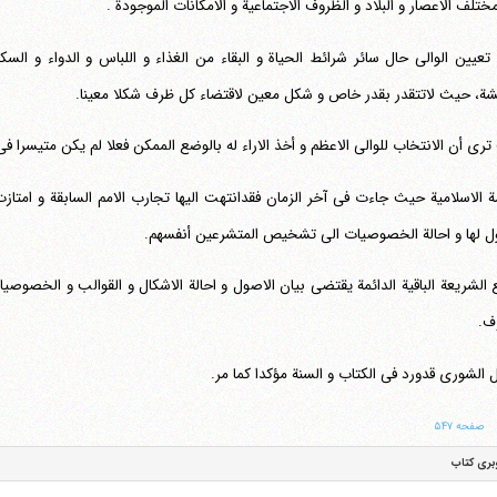
ختلف الاعصار و البلاد و الظروف الاجتماعیة و الامکانات الموجودة .
تعیین الوالی حال سائر شرائط الحیاة و البقاء من الغذاء و اللباس و الدواء و ال
شة، حیث لاتتقدر بقدر خاص و شکل معین لاقتضاء کل ظرف شکلا معینا.
تری أن الانتخاب للوالی الاعظم و أخذ الاراء له بالوضع الممکن فعلا لم یکن متیسرا ف
مة الاسلامیة حیث جاءت فی آخر الزمان فقدانتهت الیها تجارب الامم السابقة و امتاز
تلفن 37740011-25-98+ تا 14
فکس
37740015-25-98+
ل لها و احالة الخصوصیات الی تشخیص المتشرعین أنفسهم.
 الشریعة الباقیة الدائمة یقتضی بیان الاصول و احالة الاشکال و القوالب و الخصوصی
ف.
 الشوری قدورد فی الکتاب و السنة مؤکدا کما مر.
صفحه ۵۴۷
بری کتاب