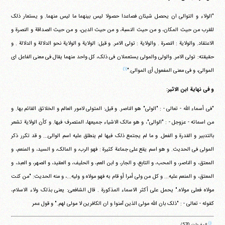
"الولاء و التوالی ان یحصل شیئان فصاعدا حصولا لیس بینهما ما لیس منهما. و یستعار ذلک
للقرب من حیث المکان، و من حیث النسبة، و من حیث الدین، و من حیث الصداقة و النصرة و
الاعتقاد. والولایة : النصرة . والولایة : تولی الامر. و قیل: الولایة و الولایة نحو الدلالة و الدلالة . و
حقیقته: تولی الامر. والولی والمولی یستعملان فی ذلک، کل واحد منهما یقال فی معنی الفاعل ای
(۱)
الموالی، و فی معنی المفعول أی الموالی."
و فی نهایة ابن الاثیر:
"فی أسماء الله - تعالی - : "الولی" هو الناصر. و قیل: المتولی لامور العالم و الخلائق القائم بها. و
من اسمائه - عزوجل - : "الوالی"، و هو مالک الاشیاء جمیعها، المتصرف فیها. و کأن الولایة تشعر
بالتدبیر و القدرة و الفعل. و ما لم یجتمع ذلک فیها لم ینطلق علیه اسم الوالی... و قد تکرر ذکر
المولی فی الحدیث. و هو اسم یقع علی جماعة کثیرة : فهو الرب، و المالک، و السید، و المنعم، و
المعتق، و الناصر، و المحب، و التابع، و الجار، و ابن العم، و الحلیف، و العقید، و الصهر، و العبد، و
المعتق، و المنعم علیه... و کل من ولی أمرا أو قام به فهو مولاه و ولیه...، و منه الحدیث: "من کنت
مولاه فعلی مولاه." یحمل علی أکثر الاسماء المذکورة . قال الشافعی: یعنی بذلک ولاء الاسلام،
کقوله - تعالی - :
"ذلک بان الله مولی الذین آمنوا و ان الکافرین لا مولی لهم."
و قول عمر
(۱)
المفردات 570/.