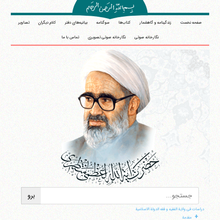
صفحه نخست
زندگینامه و گاهشمار
کتاب‌ها
سوگنامه
بیانیه‌های دفتر
کلام دیگران
تصاویر
نگارخانه صوتی
نگارخانه صوتی تصویری
تماس با ما
دراسات فی ولایة الفقیه و فقه الدولة الاسلامیة
+
مقدمة