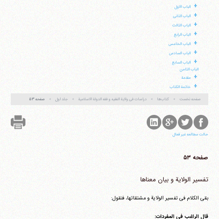
+
الباب الاول
+
الباب الثانی
+
الباب الثالث
+
الباب الرابع
+
الباب الخامس
+
الباب السادس
آیت‌الله منتظری
+
وب سایت رسمی آیت‌الله منتظری
الباب السابع
ایران
،
قم
،
میدان مصلّی، بلوار شهید محمّد منتظری، كوچه
الباب الثامن
شماره ٨
کد پستی: 3713744381
+
مقدمة
+
خاتمة الکتاب
صفحه نخست
کتاب‌ها
دراسات فی ولایة الفقیه و فقه الدولة الاسلامیة
جلد اول
صفحه ۵۳
تلفن 37740011-25-98+ تا 14
فکس
37740015-25-98+
حالت مطالعه غیر فعال
صفحه ۵۳
تفسیر الولایة و بیان معناها
بقی الکلام فی تفسیر الولایة و مشتقاتها، فنقول:
قال الراغب فی المفردات: