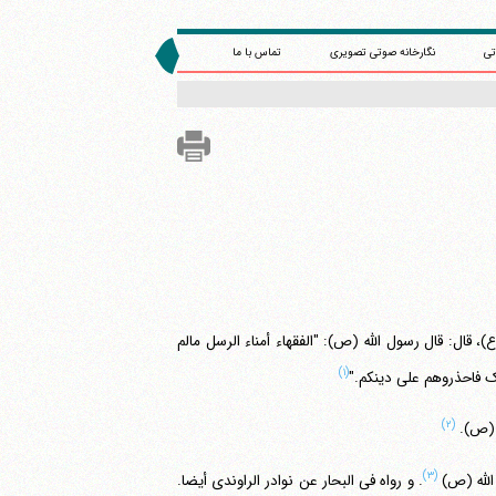
تی
نگارخانه صوتی تصویری
تماس با ما
 قال: قال رسول الله (ص): "الفقهاء أمناء الرسل مالم
(۱)
ذلک فاحذروهم علی دینکم."
(۲)
ه (ص).
(۳)
الله (ص)
. و رواه فی البحار عن نوادر الراوندی أیضا.