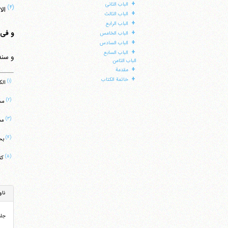
+
الباب الثانی
(۴)
الا
+
الباب الثالث
+
الباب الرابع
+
و فی 
الباب الخامس
+
الباب السادس
+
الباب السابع
و سند
الباب الثامن
+
مقدمة
+
خاتمة الکتاب
(۱)
الکافی ‏46/1، کتاب فضل الع
(۲)
مستدرک الو
(۳)
مستدرک ال
(۴)
بحار الانوا
(۵)
کنزالعمال ‏3/10
ناو
جل