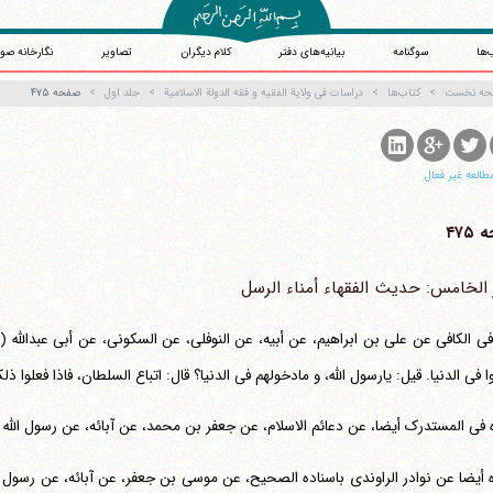
‌ها
سوگنامه
بیانیه‌های دفتر
کلام دیگران
تصاویر
نگارخانه صو
حه نخست
کتاب‌ها
دراسات فی ولایة الفقیه و فقه الدولة الاسلامیة
جلد اول
صفحه ۴۷۵
طالعه غیر فعال
۴۷۵
ر الخامس: حدیث الفقهاء أمناء الرسل
آیت‌الله منتظری
ی الکافی عن علی بن ابراهیم، عن أبیه، عن النوفلی، عن السکونی، عن أبی عبدالله (ع)،
وب سایت رسمی آیت‌الله منتظری
یران
،
قم
،
میدان مصلّی، بلوار شهید محمّد منتظری، كوچه شماره ٨
کد پستی: 3713744381
ا فی الدنیا. قیل: یارسول الله، و مادخولهم فی الدنیا؟ قال: اتباع السلطان، فاذا فعلوا 
ه فی المستدرک أیضا، عن دعائم الاسلام، عن جعفر بن محمد، عن آبائه، عن رسول الل
ه أیضا عن نوادر الراوندی باسناده الصحیح، عن موسی بن جعفر، عن آبائه، عن رسول 