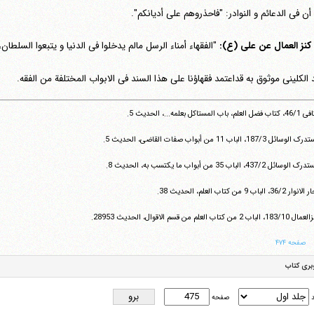
 أن فی الدعائم و النوادر: "فاحذروهم علی أدیانکم".
کنز العمال عن علی (ع):
"الفقهاء أمناء الرسل مالم یدخلوا فی الدنیا و یتبعوا السلطان
 الکلینی موثوق به قداعتمد فقهاؤنا علی هذا السند فی الابواب المختلفة من الفقه.
لم، باب المستاکل بعلمه...، الحدیث 5.
تلفن 37740011-25-98+ تا 14
فکس
37740015-25-98+
سائل ‏187/3، الباب 11 من أبواب صفات القاضی، الحدیث 5.
وسائل ‏437/2، الباب 35 من أبواب ما یکتسب به، الحدیث 8.
ر ‏36/2، الباب 9 من کتاب العلم، الحدیث 38.
18، الباب 2 من کتاب العلم من قسم الاقوال، الحدیث 28953.
صفحه ۴۷۴
بری کتاب
د
صفحه