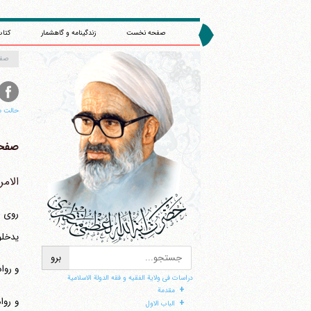
صفحه نخست
زندگینامه و گاهشمار
کتاب
صف
حالت م
صفحه 
الام
روی ف
ا
یدخلو
و روا
دراسات فی ولایة الفقیه و فقه الدولة الاسلامیة
+
مقدمة
و روا
+
الباب الاول