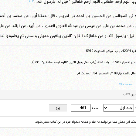
(۲)
، اللهم ارحم خلفائی، اللهم ارحم خلفائی." قیل له: یارسول الله..."
ه فی المجالس عن الحسین بن احمد بن ادریس، قال: حدثنا أبی، عن محمد بن أح
ی، عن محمد بن علی عن عیسی بن عبدالله العلوی العمری، عن أبیه، عن آبائه، عن علی 
 - قیل: یارسول الله، و من خلفاؤک ؟ قال: "الذین یبلغون حدیثی و سنتی ثم یعلمونها أمت
تلفن 37740011-25-98+ تا 14
فکس
37740015-25-98+
 النوادر، الحدیث 5919.
374/، الباب 423 (باب معنی قول النبی: "اللهم ارحم خلفائی" - ثلاثا).
 للصدوق 109/، المجلس 34، الحدیث 4.
صفحه ۴۶۰
بری کتاب
د
صفحه
کمک این بخش شما می‌توانید به جلد و صفحه دلخواه خود در این کتاب منتقل شوید