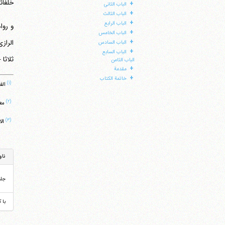
خلفائی
+
الباب الثانی
+
الباب الثالث
+
الباب الرابع
و روا
+
الباب الخامس
+
الراز
الباب السادس
+
الباب السابع
ثلاثا
الباب الثامن
+
مقدمة
+
خاتمة الکتاب
(۱)
الفقیه ‏420/4، باب
(۲)
معانی الاخبار ‏2
(۳)
الامالی
ناو
جل
با 