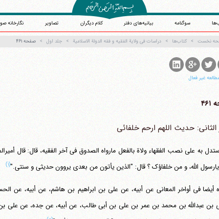
‌ها
سوگنامه
بیانیه‌های دفتر
کلام دیگران
تصاویر
نگارخانه صو
حه نخست
کتاب‌ها
دراسات فی ولایة الفقیه و فقه الدولة الاسلامیة
جلد اول
صفحه ۴۶۱
طالعه غیر فعال
۴۶۱
 الثانی: حدیث اللهم ارحم خلفائی
آیت‌الله منتظری
وب سایت رسمی آیت‌الله منتظری
یران
،
قم
،
میدان مصلّی، بلوار شهید محمّد منتظری، كوچه شماره ٨
کد پستی: 3713744381
ستدل به علی نصب الفقهاء ولاة بالفعل مارواه الصدوق فی آخر الفقیه، قال: قال أمیرال
(۱)
یارسول الله، و من خلفاؤک ؟ قال: "الذین یأتون من بعدی یروون حدیثی و سنتی."
ه أیضا فی أواخر المعانی عن أبیه، عن علی بن ابراهیم بن هاشم، عن أبیه، عن الح
بن عبدالله بن محمد بن عمر بن علی بن أبی طالب، عن أبیه، عن جده، عن علی بن أب