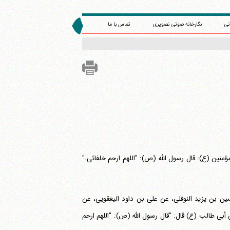
تی
نگارخانه صوتی تصویری
تماس با ما
مؤمنین (ع): قال رسول الله (ص): "اللهم ارحم خلفائی."
سین بن یزید النوفلی، عن علی بن داود الیعقویی، عن
ی طالب (ع) قال: "قال رسول الله (ص): "اللهم ارحم