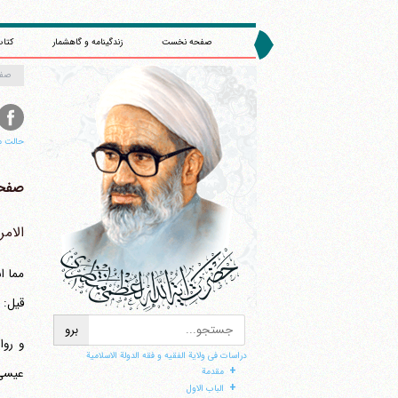
صفحه نخست
زندگینامه و گاهشمار
کتاب
صف
حالت م
صفحه 
الامر
ا
مما ا
قیل: 
و روا
دراسات فی ولایة الفقیه و فقه الدولة الاسلامیة
+
عیسی 
مقدمة
+
الباب الاول