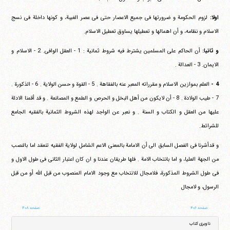
اولا:
لزوم الحکومة و ضرورتها فی جمیع الاعصار حتی فی عصر الغیبة، و کونها داخلة فی نسج
الاسلام و نظامه، و أن اهمالها و تعطیلها یساوق تعطیل الاسلام.
و ثانیا:
أن الحاکم علی المسلمین یشترط فیه شروط ثمانیة : 1 - العقل الوافی. 2 - الاسلام و
الایمان. 3 - العدالة .
4 -
العلم بموازین الاسلام و مقرراته المعبر عنه بالفقاهة . 5 - القوة و حسن الولایة . 6 - الذکورة .
7 - طیب الولادة . 8 - أن لایکون من أهل البخل و الحرص و الطمع و المصانعة . و قد أقمنا الادلة
علیها من العقل و الکتاب و السنة . و نعبر عن الواجد لهذه الشروط الثمانیة بالفقیه الجامع
للشرائط.
و قدأشرنا فی الفصل السابق الی أن الامامة بالمعنی الاعم الشامل لولایة الفقیه تنعقد اما بالنصب
من الجهة العلیا، و اما بانتخاب الامة . فلها طریقان عندنا و ان کان اعتبار الثانی فی طول الاول و
فی طول الشروط المذکورة، فلامجال للانتخاب مع وجود الامام المنصوب من قبل الله أو من قبل
الرسول، و لامجال
صفحه ۴۰۶
صفحه ۴۰۸
ناوبری کتاب