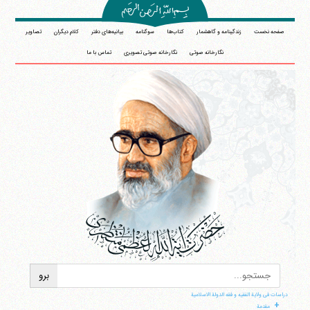
صفحه نخست
زندگینامه و گاهشمار
کتاب‌ها
سوگنامه
بیانیه‌های دفتر
کلام دیگران
تصاویر
نگارخانه صوتی
نگارخانه صوتی تصویری
تماس با ما
دراسات فی ولایة الفقیه و فقه الدولة الاسلامیة
+
مقدمة