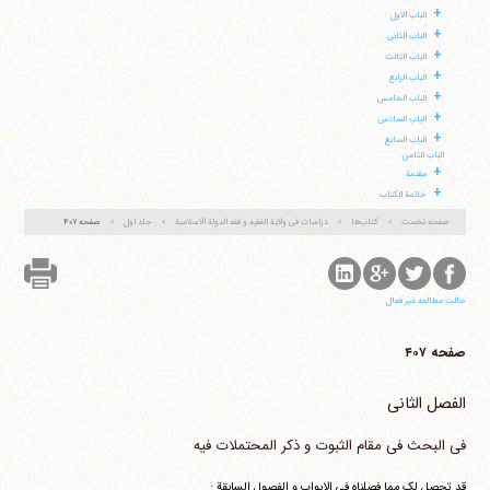
+
الباب الاول
+
الباب الثانی
+
الباب الثالث
+
الباب الرابع
آیت‌الله منتظری
+
الباب الخامس
وب سایت رسمی آیت‌الله منتظری
+
ایران
،
قم
،
میدان مصلّی، بلوار شهید محمّد منتظری، كوچه
الباب السادس
شماره ٨
کد پستی: 3713744381
+
الباب السابع
الباب الثامن
+
مقدمة
+
خاتمة الکتاب
صفحه نخست
کتاب‌ها
دراسات فی ولایة الفقیه و فقه الدولة الاسلامیة
جلد اول
صفحه ۴۰۷
تلفن 37740011-25-98+ تا 14
فکس
37740015-25-98+
حالت مطالعه غیر فعال
صفحه ۴۰۷
الفصل الثانی
فی البحث فی مقام الثبوت و ذکر المحتملات فیه
قد تحصل لک مما فصلناه فی الابواب و الفصول السابقة :