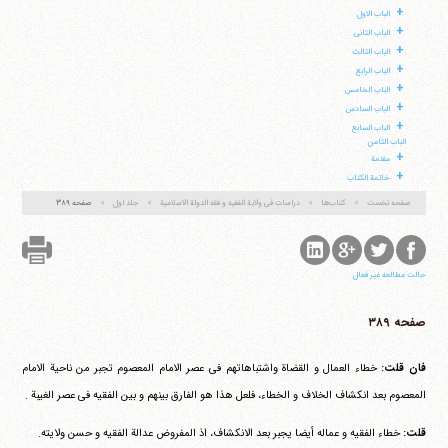
+
الباب الاول
+
الباب الثانی
+
الباب الثالث
+
الباب الرابع
+
الباب الخامس
+
الباب السادس
+
الباب السابع
آیت‌الله منتظری
الباب الثامن
وب سایت رسمی آیت‌الله منتظری
+
مقدمة
ایران
،
قم
،
میدان مصلّی، بلوار شهید محمّد منتظری، كوچه
شماره ٨
کد پستی: 3713744381
+
خاتمة الکتاب
صفحه نخست
کتاب‌ها
دراسات فی ولایة الفقیه و فقه الدولة الاسلامیة
جلد اول
صفحه ۳۸۹
تلفن 37740011-25-98+ تا 14
حالت مطالعه غیر فعال
فکس
37740015-25-98+
صفحه ۳۸۹
فان قلت:
خطاء العمال و القضاة واشتباهاتهم فی عصر الامام المعصوم تجبر من ناحیة الامام
المعصوم بعد انکشاف الخلاف و الخطاء، فلعل هذا هو الفارق بینهم و بین الفقیه فی عصر الغیبة .
قلت:
خطاء الفقیه و عماله أیضا یجبر بعد الانکشاف، اذ المفروض عدالة الفقیه و حسن ولایته.