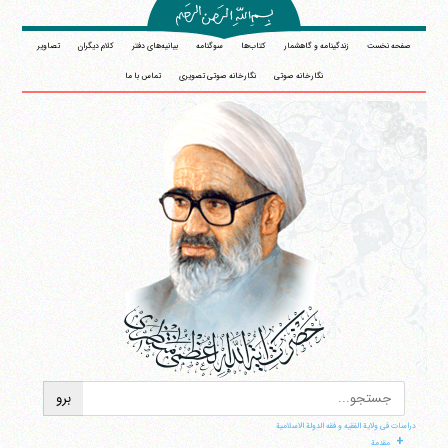
صفحه نخست
زندگینامه و گاهشمار
کتاب‌ها
سوگنامه
بیانیه‌های دفتر
کلام دیگران
تصاویر
نگارخانه صوتی
نگارخانه صوتی تصویری
تماس با ما
دراسات فی ولایة الفقیه و فقه الدولة الاسلامیة
+
مقدمة