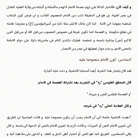
و کیف کان:
فالاخبار الدالة علی لزوم عصمة الامام لاتهدم ماأصلناه و أثبتناه من ولایة الفقیه العادل
فی عصر الغیبة، بل هو فی الحقیقة نائب عن الامام المعصوم الغائب و ان فرض کون انتخاب
شخصه مفوضا الی الامة . کما کان مالک الاشتر مثلا نائبا عن أمیرالمؤمنین (ع) و مفترضا طاعته
فی نطاق حکومته. و العصمة انما تکون شرطا فی خصوص المنصوب من قبل الله أو من قبل النبی
الاکرم (ص) مباشرة باسمه و شخصه. فعلیک بالتدبر التام فی ماحررناه دلیلا علی دوام الامامة
بالمعنی الاعم، و عدم جواز تعطیلها فی عصر من الاعصار.
السادس: کون الامام منصوصا علیه.
فقد قال باعتبار هذا الشرط أیضا أصحابنا الامامیة، و دلت علیه أخبارنا.
قال المحقق الطوسی "ره" فی التجرید بعد اشتراط العصمة فی الامام:
"و العصمة تقتضی النص و سیرته."
و قال العلامة الحلی "ره" فی شرحه:
"ذهبت الامامیة خاصة الی أن الامام یجب أن یکون منصوصا علیه. و قالت العباسیة ان الطریق
الی تعیین الامام النص أو المیراث. و قالت الزیدیة تعیین الامام بالنص أو الدعوة الی نفسه. و قال
باقی المسلمین: الطریق انما هو النص أو اختیار أهل الحل و العقد. و الدلیل علی ماذهبنا الیه و