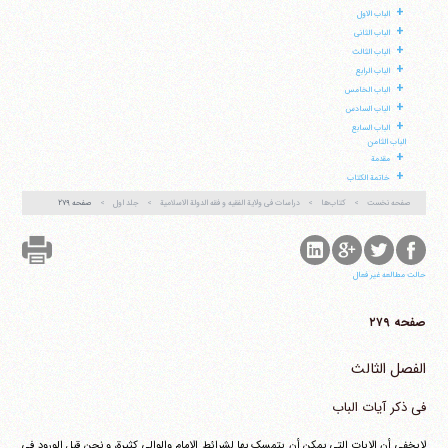
+
الباب الاول
+
الباب الثانی
+
الباب الثالث
آیت‌الله منتظری
+
الباب الرابع
وب سایت رسمی آیت‌الله منتظری
+
ایران
،
قم
،
میدان مصلّی، بلوار شهید محمّد منتظری، كوچه
الباب الخامس
شماره ٨
کد پستی: 3713744381
+
الباب السادس
+
الباب السابع
الباب الثامن
+
مقدمة
+
خاتمة الکتاب
تلفن 37740011-25-98+ تا 14
صفحه نخست
کتاب‌ها
دراسات فی ولایة الفقیه و فقه الدولة الاسلامیة
جلد اول
صفحه ۲۷۹
فکس
37740015-25-98+
حالت مطالعه غیر فعال
صفحه ۲۷۹
الفصل الثالث
فی ذکر آیات الباب
لایخفی أن الایات التی یمکن أن یتمسک بها لشرائط الامام والوالی کثیرة، و نحن قبل الورود فی