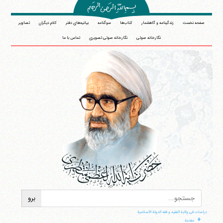
صفحه نخست
زندگینامه و گاهشمار
کتاب‌ها
سوگنامه
بیانیه‌های دفتر
کلام دیگران
تصاویر
نگارخانه صوتی
نگارخانه صوتی تصویری
تماس با ما
دراسات فی ولایة الفقیه و فقه الدولة الاسلامیة
+
مقدمة