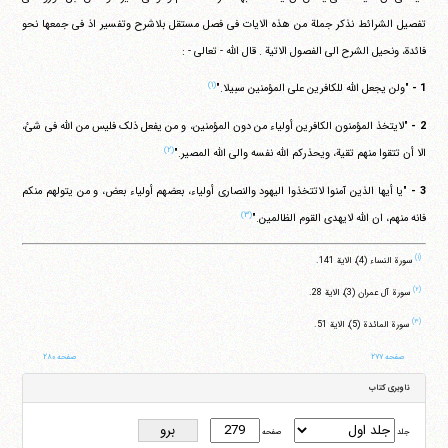
تفصیل الشرائط نذکر جملة من هذه الایات فی فصل مستقل بلاشرح وتفسیر اذ فی جمعها نحو
فائدة، ونحیل الشرح الی الفصول الاتیة . قال الله - تعالی - :
(۱)
1 -
"ولن یجعل الله للکافرین علی المؤمنین سبیلا."
2 -
"لایتخذ المؤمنون الکافرین أولیاء من دون المؤمنین، و من یفعل ذلک فلیس من الله فی شئ،
(۲)
الا أن تتقوا منهم تقیة، ویحذرکم الله نفسه والی الله المصیر."
3 -
"یا أیها الذین آمنوا لاتتخذوا الیهود والنصاری أولیاء، بعضهم أولیاء بعض، و من یتولهم منکم
(۳)
فانه منهم، ان الله لایهدی القوم الظالمین."
(۱)
سورة النساء (4)، الایة 141.
(۲)
سورة آل عمران (3)، الایة 28.
(۳)
سورة المائدة (5)، الایة 51.
صفحه ۲۷۷
صفحه ۲۸۰
ناوبری کتاب
جلد
صفحه