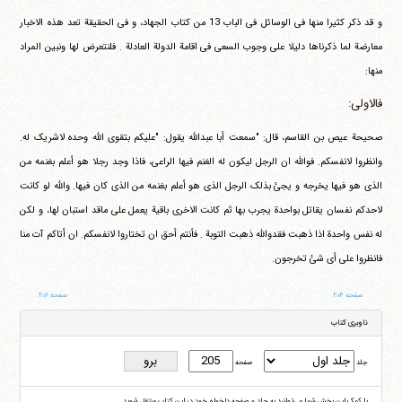
و قد ذکر کثیرا منها فی الوسائل فی الباب 13 من کتاب الجهاد، و فی الحقیقة تعد هذه الاخبار
معارضة لما ذکرناها دلیلا علی وجوب السعی فی اقامة الدولة العادلة . فلنتعرض لها ونبین المراد
منها:
فالاولی:
صحیحة عیص بن القاسم، قال: "سمعت أبا عبدالله یقول: "علیکم بتقوی الله وحده لاشریک له.
وانظروا لانفسکم. فوالله ان الرجل لیکون له الغنم فیها الراعی، فاذا وجد رجلا هو أعلم بغنمه من
الذی هو فیها یخرجه و یجئ بذلک الرجل الذی هو أعلم بغنمه من الذی کان فیها. والله لو کانت
لاحدکم نفسان یقاتل بواحدة یجرب بها ثم کانت الاخری باقیة یعمل علی ماقد استبان لها، و لکن
له نفس واحدة اذا ذهبت فقدوالله ذهبت التوبة . فأنتم أحق ان تختاروا لانفسکم. ان أتاکم آت منا
فانظروا علی أی شئ تخرجون.
صفحه ۲۰۴
صفحه ۲۰۶
ناوبری کتاب
جلد
صفحه
با کمک این بخش شما می‌توانید به جلد و صفحه دلخواه خود در این کتاب منتقل شوید