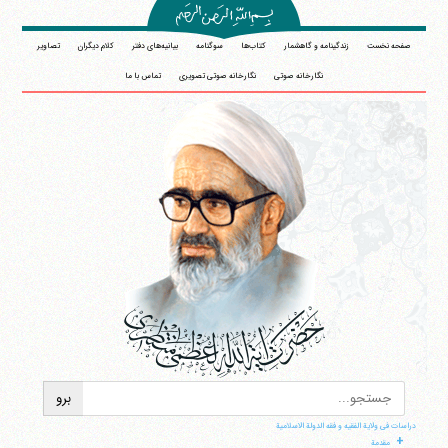
صفحه نخست
زندگینامه و گاهشمار
کتاب‌ها
سوگنامه
بیانیه‌های دفتر
کلام دیگران
تصاویر
نگارخانه صوتی
نگارخانه صوتی تصویری
تماس با ما
دراسات فی ولایة الفقیه و فقه الدولة الاسلامیة
+
مقدمة