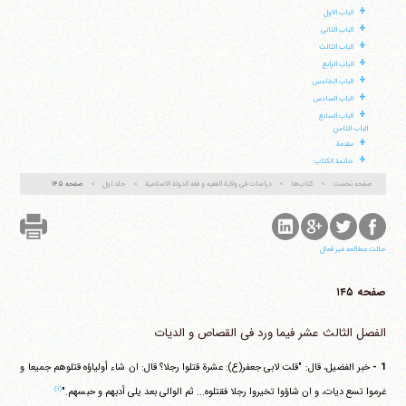
+
الباب الاول
+
الباب الثانی
+
الباب الثالث
+
الباب الرابع
آیت‌الله منتظری
+
الباب الخامس
وب سایت رسمی آیت‌الله منتظری
+
ایران
،
قم
،
میدان مصلّی، بلوار شهید محمّد منتظری، كوچه
الباب السادس
شماره ٨
کد پستی: 3713744381
+
الباب السابع
الباب الثامن
+
مقدمة
+
خاتمة الکتاب
صفحه نخست
کتاب‌ها
دراسات فی ولایة الفقیه و فقه الدولة الاسلامیة
جلد اول
صفحه ۱۴۵
تلفن 37740011-25-98+ تا 14
فکس
37740015-25-98+
حالت مطالعه غیر فعال
صفحه ۱۴۵
الفصل الثالث عشر فیما ورد فی القصاص و الدیات
1 -
خبر الفضیل، قال: "قلت لابی جعفر(ع): عشرة قتلوا رجلا؟ قال: ان شاء أولیاؤه قتلوهم جمیعا و
(۱)
غرموا تسع دیات، و ان شاؤوا تخیروا رجلا فقتلوه... ثم الوالی بعد یلی أدبهم و حبسهم."