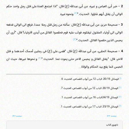
2 -
خبر أبی العباس و غیره، عن أبی عبدالله (ع) قال: "اذا اجتمع العدة علی قتل رجل واحد حکم
(۲)
الوالی أن یقتل أیهم شاؤوا. الحدیث."
ونحوه غیره.
3 -
صحیحة حریز، عن أبی عبدالله (ع) قال: سألته عن رجل قتل رجلا عمدا، فرفع الی الوالی فدفعه
الوالی الی أولیاء المقتول لیقتلوه، فوثب علیه قوم فخلصوا القاتل من أیدی الاولیاء؟ قال: "أری أن
(۳)
یحبس الذین خلصوا القاتل. الحدیث."
4 -
صحیحة الحلبی، عن أبی عبدالله (ع) قال: "قضی علی (ع) فی رجلین أمسک أحدهما و قتل
(۴)
الاخر، قال: "یقتل القاتل و یحبس الاخر حتی یموت غما. الحدیث."
و نحوها غیرها، حیث ان
الحبس انما یقع بید الحکام والولاة .
(۱)
الوسائل ‏30/19، الباب 12 من أبواب القصاص، الحدیث 6.
(۲)
الوسائل ‏30/19، الباب 12 من أبواب القصاص، الحدیث 7.
(۳)
الوسائل ‏34/19،الباب 16 من أبواب القصاص، الحدیث 1.
(۴)
الوسائل ‏35/19، الباب 17 من أبواب القصاص، الحدیث 1.
صفحه ۱۴۴
صفحه ۱۴۶
ناوبری کتاب