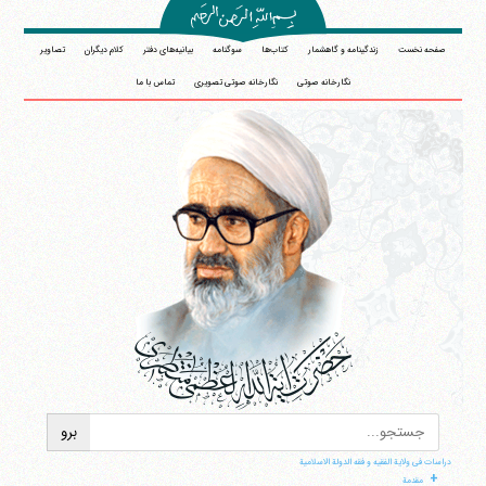
صفحه نخست
زندگینامه و گاهشمار
کتاب‌ها
سوگنامه
بیانیه‌های دفتر
کلام دیگران
تصاویر
نگارخانه صوتی
نگارخانه صوتی تصویری
تماس با ما
دراسات فی ولایة الفقیه و فقه الدولة الاسلامیة
+
مقدمة