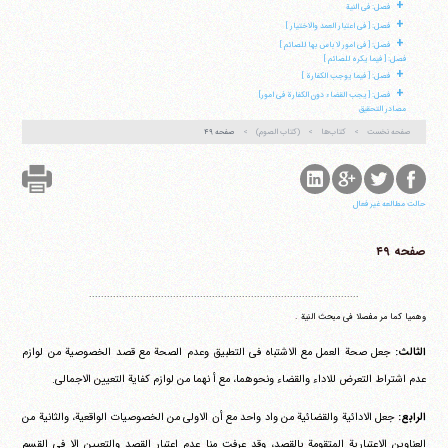
+
فصل: فی النیة
+
فصل: [ فی اعتبار العمد والاختیار ]
+
فصل: [ فی امور لا باس بها للصائم ]
فصل: [ فیما یکره للصائم ]
آیت‌الله منتظری
+
فصل: [ فیما یوجب الکفارة ]
وب سایت رسمی آیت‌الله منتظری
ایران
،
قم
،
میدان مصلّی، بلوار شهید محمّد منتظری، كوچه
+
فصل: [ یجب القضاء دون الکفارة فی امور]
شماره ٨
کد پستی: 3713744381
مصادر التحقیق
صفحه نخست
کتاب‌ها
(کتاب الصوم)
صفحه ۴۹
تلفن 37740011-25-98+ تا 14
حالت مطالعه غیر فعال
فکس
37740015-25-98+
صفحه ۴۹
..........................................................................................
وهمیا کما مر مفصلا فی مبحث النیة .
الثالث:
جعل صحة العمل مع الاشتباه فی التطبیق وعدم الصحة مع قصد الخصوصیة من لوازم
عدم اشتراط التعرض للاداء والقضاء ونحوهما، مع أ نهما من لوازم کفایة التعیین الاجمالی.
الرابع:
جعل الادائیة والقضائیة من واد واحد مع أن الاولی من الخصوصیات الواقعیة، والثانیة من
العناوین الاعتباریة المتقومة بالقصد، وقد عرفت منا عدم اعتبار القصد والتعیین الا فی القسم