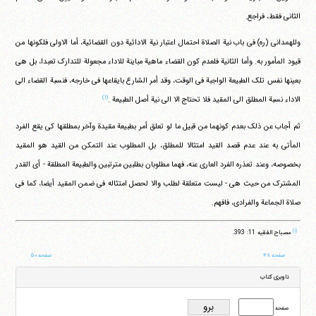
الثانی فقط، فراجع.
وللهمدانی (ره) فی باب نیة الصلاة احتمال اعتبار نیة الادائیة دون القضائیة، أما الاولی فلکونها من
قیود المأمور به. وأما الثانیة فلعدم کون القضاء ماهیة مباینة للاداء مجعولة للتدارک تعبدا، بل هی
بعینها نفس تلک الطبیعة الواجبة فی الوقت، وقد أمر الشارع بایقاعها فی خارجه، فنسبة القضاء الی
(۱)
الاداء نسبة المطلق الی المقید فلا تحتاج الا الی نیة أصل الطبیعة .
ثم أجاب عن ذلک بعدم کونهما من قبیل ما لو تعلق أمر بطبیعة مقیدة وآخر بمطلقها کی یقع الفرد
المأتی به عند عدم قصد القید امتثالا للمطلق، بل المطلوب عند التمکن من القید هو المقید
بخصوصه، وعند تعذره الفرد العاری عنه، فهما مطلوبان بطلبین مترتبین والطبیعة المطلقة - أی القدر
المشترک من حیث هی - لیست متعلقة لطلب والا لحصل امتثاله فی ضمن المقید أیضا، کما فی
صلاة الجماعة والفرادی، فافهم.
(۱)
مصباح الفقیه 11: 393.
صفحه ۴۸
صفحه ۵۰
ناوبری کتاب
صفحه