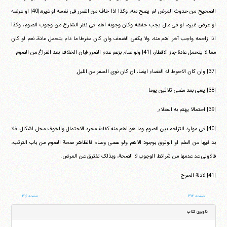
الصحیح من حدوث المرض لم یصح منه، وکذا اذا خاف من الضرر فی نفسه او غیره،|40| او عرضه
او عرض غیره، او فی مال یجب حفظه وکان وجوبه اهم فی نظر الشارع من وجوب الصوم، وکذا
اذا زاحمه واجب آخر اهم منه، ولا یکفی الضعف وان کان مفرطا ما دام یتحمل عادة، نعم لو کان
مما لا یتحمل عادة جاز الافطار، |41| ولو صام بزعم عدم الضرر فبان الخلاف بعد الفراغ من الصوم
|37| وان کان الاحوط له القضاء ایضا، ان کان نوی السفر من اللیل.
|38| یعنی بعد مضی ثلاثین یوما.
|39| احتمالا یهتم به العقلاء.
|40| فی موارد التزاحم بین الصوم وما هو اهم منه کفایة مجرد الاحتمال والخوف محل اشکال، فلا
بد فیها من العلم او الوثوق بوجود الاهم ولو عصی وصام فالظاهر صحة الصوم من باب الترتب،
فالاولی عد عدمها من شرائط الوجوب لا الصحة، وبذلک تفترق عن المرض.
|41| لادلة الحرج.
صفحه ۳۱۴
صفحه ۳۱۶
ناوبری کتاب