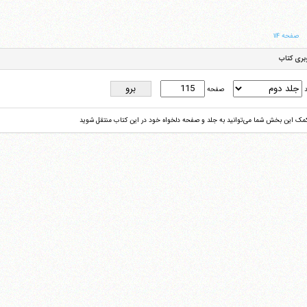
صفحه ۱۱۴
بری کتاب
د
صفحه
کمک این بخش شما می‌توانید به جلد و صفحه دلخواه خود در این کتاب منتقل شوید
آیت‌الله منتظری
وب سایت رسمی آیت‌الله منتظری
یران
،
قم
،
میدان مصلّی، بلوار شهید محمّد منتظری، كوچه شماره ٨
کد پستی: 3713744381