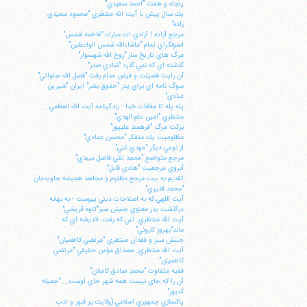
پنجاه و هفت "احمد سعيدي"
يك سال پيش با آيت الله منتظري "محمود سعيدي
زاده"
مرجع آزاده ! آزادي ات مبارك "فاطمه شمس"
اصولگراي تمام "ماشاءالله شمس الواعظين"
مرگ هاي تاريخ ساز "روح الله شهسوار"
گذشته اي كه نمي گذرد "شادي صدر"
آن رايت فضيلت و فيض مدام رفت "فضل الله صلواتي"
سوگ نامه اي براي پدر "حقوق بشر" ايران "شيرين
عبادي"
پله پله تا ملاقات خدا - زندگينامه آيت الله العظمي
منتظري "امين علم الهدي"
بركت مرگ "فرهمند عليپور"
مظلوميت يك متفكر "محسن عمادي"
از نوعي ديگر "مهدي غني"
مرجع متواضع "محمد تقي فاضل ميبدي"
آبروي مرجعيت "هادي قابل"
تقديم به بيت مرجع مظلوم و مجاهد هميشه جاويدمان
"محمد قديري"
آيت اللهي كه به اصلاحات ديني پيوست - به بهانه
درگذشت پدر معنوي جنبش سبز"كاوه قريشي"
آيت الله منتظري: تني كه رفت، انديشه اي كه
ماند"بهروز كاروني"
جنبش سبز و فقدان منتظري "مرتضي كاظميان"
آيت الله منتظري: مصداق مؤمن حقيقي "مرتضي
كاظميان"
فقيه متفاوت "محمد صادق كاملان"
آن را كه جاي نيست همه شهر جاي اوست... "جميله
كديور"
پاكسازي جمهوري اسلامي (ولايت بر قبور و ادب