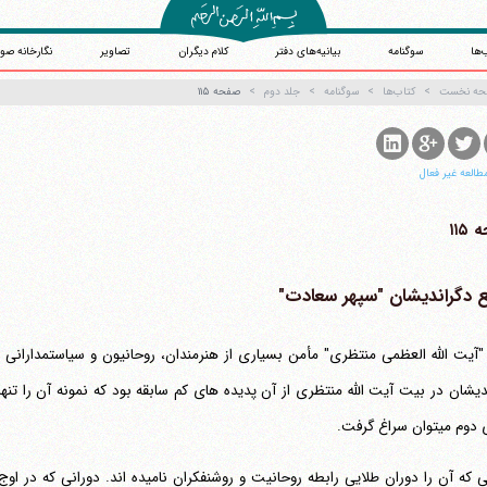
‌ها
سوگنامه
بیانیه‌های دفتر
کلام دیگران
تصاویر
نگارخانه صو
حه نخست
کتاب‌ها
سوگنامه
جلد دوم
صفحه ۱۱۵
طالعه غیر فعال
۱۱۵
 دگراندیشان "سپهر سعادت"
دیشان در بیت آیت الله منتظری از آن پدیده های کم سابقه بود که نمونه آن را تنها
ی‎توان سراغ گرفت.
ی که آن را دوران طلایی رابطه روحانیت و روشنفکران نامیده اند. دورانی که در او