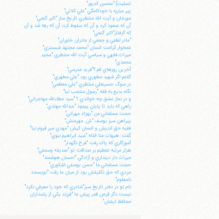
تسليت) "محسن كديور"
پير مبارزه با خودكامگي "علي كلائي"
مورخان و آيت الله منتظري تاريخ ساز "اكبر گنجي"
آن كه صعود كرد و آن كه سقوط كرد؛ آن كه رها شد و آن
كه گرفتار"اكبر گنجي"
"مادر لطفي و جمعي از مادران خاوران"
غمخوار كرامت انسان "محمد مجتهد شبستري"
ميراث فقهي و سياسي آيت الله منتظري "مجيد
محمدي"
آخرين روزهاي قم ؟"فريد مدرسي"
گفتم اگر شهيد مطهري بود "علي مطهري"
در سوگ حسينعلي منتظري "علي معظمي"
نگاه بديع به فقه "رسول منتجب نيا"
و در نماز عشق چه خواندي ؟ "سيد عطاءالله مهاجراني"
راهي كه بايد تا پايان پيمود "عبدالله مهتدي"
حجت مسلماني من "بهزاد مهراني"
پيراهن سبز يوسف "ش. مهرمنش"
فقيه حق انديش و انسان كيش "مهدي مير قيوم نيا"
گفت: هيهات منا الذله "سيد ابراهيم نبوي"
آموزگاري كه پاك رفت "فرخ نگهدار"
هزار مرتبه تعظيم بر صداقت تو "صديقه وسمقي"
ميراث دار دينداري و آزادگي "احسان هوشمند"
حجت مسلماني ما "حسن يوسفي اشكوري"
مردي كه حق تكليفش بود از ميان ما رفت "نويسنده
نامعلوم"
نام تو در دفتر تاريخ سبز"شاعري كه خود را معرفي نكرد"
نيست دگر قرص قمر پيش ما "فرزند يكي از پاسداران
محافظ ايشان"