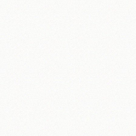
تلفن 37740011-25-98+ تا 14
فکس
37740015-25-98+