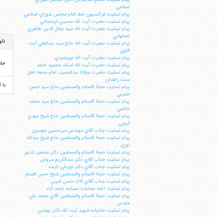
اسلامي
پيام تسليت فراكسيون خط امام مجلس شوراي اسلامي
پيام تسليت حضرت آيت الله حسيني ارسنجاني
پيام تسليت حضرت آيت الله سيد جلال الدين طاهري
اصفهاني
ناو
پيام تسليت حضرت آيت الله حاج سيد عبدالعلي آيت
اللهي
پيام تسليت حضرت آيت الله نورمفيدي
جل
پيام تسليت حضرت آيت الله استاد محمود امجد
پيام تسليت حضرت مولانا عبدالحميد، امام جمعه اهل
سنت زاهدان
با 
پيام تسليت حجة الاسلام والمسلمين حاج سيد حسن
خميني
پيام تسليت حجة الاسلام والمسلمين حاج سيد محمد
خاتمي
پيام تسليت حجة الاسلام والمسلمين حاج شيخ مهدي
كروبي
پيام تسليت جناب آقاي مهندس ميرحسين موسوي
پيام تسليت حجة الاسلام والمسلمين حاج شيخ عبدالله
ا
نوري
پيام تسليت حجة الاسلام والمسلمين دكتر محسن كديور
پيام تسليت جناب آقاي دكتر عبدالكريم سروش
پيام تسليت جناب آقاي دكتر نورعلي تابنده
پيام تسليت حجة الاسلام والمسلمين شيخ حسن الصفار
پيام تسليت جناب آقاي كاك حسن اميني
پيام تسليت ائمه جماعات مساجد نجف آباد
پيام تسليت حجة الاسلام والمسلمين آقاي محمد علي
مقدس
پيام تسليت خانواده شهيد آيت الله دكتر بهشتي