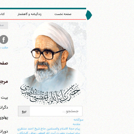
صفحه نخست
زندگینامه و گاهشمار
کتاب
صف
حالت م
صفحه 
مرجع
دگران
پهلوی دوم م
سوگنامه
مقدمه
پيام حجة الاسلام والمسلمين حاج شيخ احمد منتظري
دوران
پيام تسليت حضرت آيت الله العظمي صافي گلپايگاني