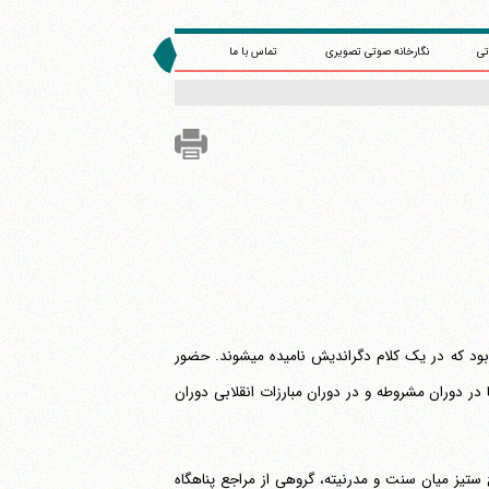
تی
نگارخانه صوتی تصویری
تماس با ما
بیت "آیت الله العظمی منتظری" مأمن بسیاری از هنرمندان، روحانیون و سیاستمدارانی بود که در یک کلام دگراندیش نامیده می‎شوند. حضور
 در دوران مشروطه و در دوران مبارزات انقلابی دوران
ج ستیز میان سنت و مدرنیته، گروهی از مراجع پناهگاه