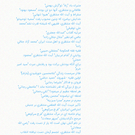
...
متبرك باد "راه" تو"آرش بهمني"
طالقاني و منتظري، آنها دو تن بودند "مسعود بهنود"
سقراط و آيت الله منتظري "هيوا تنهايي"
خدايش بيامرزد كه چنين محبوب رفت "سميه توحيدلو"
آيت الله منتظري، فقيهي كه شيفته قدرت نشد"محمد
علي توفيقي"
مرثيه آفتاب "اسدالله جعفري"
عالمي كم نظير "جلال جلالي زاده"
آيت الله منتظري و اهل سنت ايران "محمد آزاد جلالي
زاده"
فقيه فقه الحكومة "نجفقلي حبيبي"
روايتي از "شام غريبان" آيت الله منتظري "محمود
حجتي"
براي آنكه بودنش بركت بود و رفتنش عبرت "سيد امير
خرم"
طائر سرمست زندگي "غلامحسين خورشيدي (عارف)"
اولين فقيه - شهروند "حميد دباشي"
فروتن و فداكار "عليرضا رجايي"
دريغ از بزرگي كه قدر ناشناخته ماند ! "غلامعلي رجائي"
هر لحظه عظيم تر مي‎نمود؟ "تقي رحماني"
لحظه اي نياسوده "محسن رهامي"
محرم در محرم "صدرا سبزينه"
تأثير غيبت آيت الله العظمي منتظري بر جنبش
اعتراضي ايرانيان "فرج سركوهي"
پيام خامنه اي در مرگ منتظري "فرج سركوهي"
مرجع دگرانديشان "سپهر سعادت"
در دلم آتش نهان است كه يار از دست رفت "رضي الله
سعادتي"
آيت الله منتظري، تجسم آرمان دست نيافته انقلاب