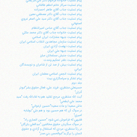
پيام تسليت خانواده مرحوم دكتر علي شريعتي
پيام تسليت سركار خانم اعظم طالقاني
پيام تسليت جناب آقاي طاهر احمدزاده
پيام تسليت جناب آقاي دكتر مصطفي معين
پيام تسليت جناب آقاي دكتر سيد علي اصغر غروي
اصفهاني
پيام تسليت جناب آقاي عباس اميرانتظام
پيام تسليت خانواده جناب آقاي دكتر محمد ملكي
پيام تسليت جبهه مشاركت ايران اسلامي
پيام تسليت سازمان مجاهدين انقلاب اسلامي ايران
پيام تسليت نهضت آزادي ايران
پيام تسليت جبهه ملي ايران
پيام تسليت جنبش مسلمانان مبارز
پيام تسليت دفتر تحكيم وحدت
پيام تسليت بيش از صد تن از شاعران و نويسندگان
ايراني
پيام تسليت انجمن اسلامي معلمان ايران
پيام تشكر و سپاسگزاري بيت
جلد دوم
حسينعلي منتظري، فرزند علي، فعال حقوق بشر"ابوذر
آذران"
آيت الله منتظري، مرجع تقليد هم به لقاءالله رفت "سيد
محمد علي ابطحي"
عاش سعيدا و مات سعيدا"حسين ارغواني"
در سوگ آن كه هم حسين بود و هم علي "نوشابه
اميري"
فقيهي كه فراموش نمي شود "حسين انصاري راد"
در سوگ سنگربان حقوق مخالفين "عبدالعلي بازرگان"
در رثأ منتظري، مردي كه استقلال و آزادي و حقوق
انسان را برگزيد"ابوالحسن بني صدر"