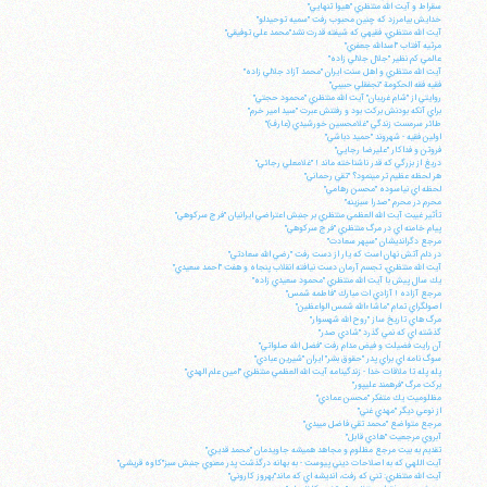
سقراط و آيت الله منتظري "هيوا تنهايي"
خدايش بيامرزد كه چنين محبوب رفت "سميه توحيدلو"
آيت الله منتظري، فقيهي كه شيفته قدرت نشد"محمد علي توفيقي"
مرثيه آفتاب "اسدالله جعفري"
عالمي كم نظير "جلال جلالي زاده"
آيت الله منتظري و اهل سنت ايران "محمد آزاد جلالي زاده"
فقيه فقه الحكومة "نجفقلي حبيبي"
روايتي از "شام غريبان" آيت الله منتظري "محمود حجتي"
براي آنكه بودنش بركت بود و رفتنش عبرت "سيد امير خرم"
طائر سرمست زندگي "غلامحسين خورشيدي (عارف)"
اولين فقيه - شهروند "حميد دباشي"
فروتن و فداكار "عليرضا رجايي"
دريغ از بزرگي كه قدر ناشناخته ماند ! "غلامعلي رجائي"
هر لحظه عظيم تر مي‎نمود؟ "تقي رحماني"
لحظه اي نياسوده "محسن رهامي"
محرم در محرم "صدرا سبزينه"
تأثير غيبت آيت الله العظمي منتظري بر جنبش اعتراضي ايرانيان "فرج سركوهي"
پيام خامنه اي در مرگ منتظري "فرج سركوهي"
مرجع دگرانديشان "سپهر سعادت"
در دلم آتش نهان است كه يار از دست رفت "رضي الله سعادتي"
آيت الله منتظري، تجسم آرمان دست نيافته انقلاب پنجاه و هفت "احمد سعيدي"
يك سال پيش با آيت الله منتظري "محمود سعيدي زاده"
مرجع آزاده ! آزادي ات مبارك "فاطمه شمس"
اصولگراي تمام "ماشاءالله شمس الواعظين"
مرگ هاي تاريخ ساز "روح الله شهسوار"
گذشته اي كه نمي گذرد "شادي صدر"
آن رايت فضيلت و فيض مدام رفت "فضل الله صلواتي"
سوگ نامه اي براي پدر "حقوق بشر" ايران "شيرين عبادي"
پله پله تا ملاقات خدا - زندگينامه آيت الله العظمي منتظري "امين علم الهدي"
بركت مرگ "فرهمند عليپور"
مظلوميت يك متفكر "محسن عمادي"
از نوعي ديگر "مهدي غني"
مرجع متواضع "محمد تقي فاضل ميبدي"
آبروي مرجعيت "هادي قابل"
تقديم به بيت مرجع مظلوم و مجاهد هميشه جاويدمان "محمد قديري"
آيت اللهي كه به اصلاحات ديني پيوست - به بهانه درگذشت پدر معنوي جنبش سبز"كاوه قريشي"
آيت الله منتظري: تني كه رفت، انديشه اي كه ماند"بهروز كاروني"