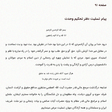
صفحه ۹۱
پیام تسلیت دفتر تحکیم وحدت
بسم الله الرحمن الرحیم
انا لله و انا الیه راجعون
درود خدا بر روان آن آزادمردی که تا در این دنیا بود خدا در نظرش بود. بت نبود و بت نساخت و
در مقابل غیر خدا کرنش نکرد. حق گو و حق طلب بود و عمر گرانقدر خود را در راه مبارزه با ظلم و
استبداد سپری نمود. مردی که با نمایش چهره ای رحمانی از دین اسلام به مردم، جوانان و
دانشجویان درس آزادی و آزادگی و پشت پا زدن به قدرت را آموخت.
هرگز نمیرد آنکه دلش زنده شد به عشق
ثبت است بر جریده عالم دوام ما
ضایعه درگذشت مرجع عالی قدر حضرت آیت الله العظمی منتظری مدافع حقوق و کرامت انسان،
شرف حوزه و آبروی دیانت، پناه مظلومان و دل شکستگان را به خانواده محترم ایشان، علمای
اسلام و مراجع عالی قدر عظام به ویژه حضرات آیات صانعی و بیات زنجانی و نیز ملت شریف
ایران و مسلمانان و همه آزادگان جهان تسلیت عرض می‎نماییم.