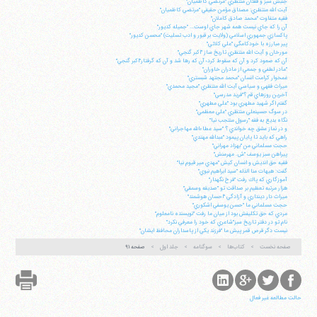
جنبش سبز و فقدان منتظري "مرتضي كاظميان"
آيت الله منتظري: مصداق مؤمن حقيقي "مرتضي كاظميان"
فقيه متفاوت "محمد صادق كاملان"
آن را كه جاي نيست همه شهر جاي اوست... "جميله كديور"
پاكسازي جمهوري اسلامي (ولايت بر قبور و ادب تسليت) "محسن كديور"
پير مبارزه با خودكامگي "علي كلائي"
مورخان و آيت الله منتظري تاريخ ساز "اكبر گنجي"
آن كه صعود كرد و آن كه سقوط كرد؛ آن كه رها شد و آن كه گرفتار"اكبر گنجي"
"مادر لطفي و جمعي از مادران خاوران"
غمخوار كرامت انسان "محمد مجتهد شبستري"
ميراث فقهي و سياسي آيت الله منتظري "مجيد محمدي"
آخرين روزهاي قم ؟"فريد مدرسي"
گفتم اگر شهيد مطهري بود "علي مطهري"
در سوگ حسينعلي منتظري "علي معظمي"
نگاه بديع به فقه "رسول منتجب نيا"
و در نماز عشق چه خواندي ؟ "سيد عطاءالله مهاجراني"
راهي كه بايد تا پايان پيمود "عبدالله مهتدي"
حجت مسلماني من "بهزاد مهراني"
پيراهن سبز يوسف "ش. مهرمنش"
فقيه حق انديش و انسان كيش "مهدي مير قيوم نيا"
گفت: هيهات منا الذله "سيد ابراهيم نبوي"
آموزگاري كه پاك رفت "فرخ نگهدار"
هزار مرتبه تعظيم بر صداقت تو "صديقه وسمقي"
ميراث دار دينداري و آزادگي "احسان هوشمند"
حجت مسلماني ما "حسن يوسفي اشكوري"
مردي كه حق تكليفش بود از ميان ما رفت "نويسنده نامعلوم"
نام تو در دفتر تاريخ سبز"شاعري كه خود را معرفي نكرد"
نيست دگر قرص قمر پيش ما "فرزند يكي از پاسداران محافظ ايشان"
صفحه نخست
کتاب‌ها
سوگنامه
جلد اول
صفحه ۹۱
حالت مطالعه غیر فعال