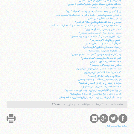
جنبش سبز و فقدان منتظري "مرتضي كاظميان"
آيت الله منتظري: مصداق مؤمن حقيقي "مرتضي كاظميان"
فقيه متفاوت "محمد صادق كاملان"
آن را كه جاي نيست همه شهر جاي اوست... "جميله كديور"
پاكسازي جمهوري اسلامي (ولايت بر قبور و ادب تسليت) "محسن كديور"
پير مبارزه با خودكامگي "علي كلائي"
مورخان و آيت الله منتظري تاريخ ساز "اكبر گنجي"
آن كه صعود كرد و آن كه سقوط كرد؛ آن كه رها شد و آن كه گرفتار"اكبر گنجي"
"مادر لطفي و جمعي از مادران خاوران"
غمخوار كرامت انسان "محمد مجتهد شبستري"
ميراث فقهي و سياسي آيت الله منتظري "مجيد محمدي"
آخرين روزهاي قم ؟"فريد مدرسي"
گفتم اگر شهيد مطهري بود "علي مطهري"
در سوگ حسينعلي منتظري "علي معظمي"
نگاه بديع به فقه "رسول منتجب نيا"
و در نماز عشق چه خواندي ؟ "سيد عطاءالله مهاجراني"
راهي كه بايد تا پايان پيمود "عبدالله مهتدي"
حجت مسلماني من "بهزاد مهراني"
پيراهن سبز يوسف "ش. مهرمنش"
فقيه حق انديش و انسان كيش "مهدي مير قيوم نيا"
گفت: هيهات منا الذله "سيد ابراهيم نبوي"
آموزگاري كه پاك رفت "فرخ نگهدار"
هزار مرتبه تعظيم بر صداقت تو "صديقه وسمقي"
ميراث دار دينداري و آزادگي "احسان هوشمند"
حجت مسلماني ما "حسن يوسفي اشكوري"
مردي كه حق تكليفش بود از ميان ما رفت "نويسنده نامعلوم"
نام تو در دفتر تاريخ سبز"شاعري كه خود را معرفي نكرد"
نيست دگر قرص قمر پيش ما "فرزند يكي از پاسداران محافظ ايشان"
صفحه نخست
کتاب‌ها
سوگنامه
جلد اول
صفحه ۵۲
حالت مطالعه غیر فعال