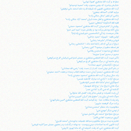
سقراط و آيت الله منتظري "هيوا تنهايي"
خدايش بيامرزد كه چنين محبوب رفت "سميه توحيدلو"
آيت الله منتظري، فقيهي كه شيفته قدرت نشد"محمد علي توفيقي"
مرثيه آفتاب "اسدالله جعفري"
عالمي كم نظير "جلال جلالي زاده"
آيت الله منتظري و اهل سنت ايران "محمد آزاد جلالي زاده"
فقيه فقه الحكومة "نجفقلي حبيبي"
روايتي از "شام غريبان" آيت الله منتظري "محمود حجتي"
براي آنكه بودنش بركت بود و رفتنش عبرت "سيد امير خرم"
طائر سرمست زندگي "غلامحسين خورشيدي (عارف)"
اولين فقيه - شهروند "حميد دباشي"
فروتن و فداكار "عليرضا رجايي"
دريغ از بزرگي كه قدر ناشناخته ماند ! "غلامعلي رجائي"
هر لحظه عظيم تر مي‎نمود؟ "تقي رحماني"
لحظه اي نياسوده "محسن رهامي"
محرم در محرم "صدرا سبزينه"
تأثير غيبت آيت الله العظمي منتظري بر جنبش اعتراضي ايرانيان "فرج سركوهي"
پيام خامنه اي در مرگ منتظري "فرج سركوهي"
مرجع دگرانديشان "سپهر سعادت"
در دلم آتش نهان است كه يار از دست رفت "رضي الله سعادتي"
آيت الله منتظري، تجسم آرمان دست نيافته انقلاب پنجاه و هفت "احمد سعيدي"
يك سال پيش با آيت الله منتظري "محمود سعيدي زاده"
مرجع آزاده ! آزادي ات مبارك "فاطمه شمس"
اصولگراي تمام "ماشاءالله شمس الواعظين"
مرگ هاي تاريخ ساز "روح الله شهسوار"
گذشته اي كه نمي گذرد "شادي صدر"
آن رايت فضيلت و فيض مدام رفت "فضل الله صلواتي"
سوگ نامه اي براي پدر "حقوق بشر" ايران "شيرين عبادي"
پله پله تا ملاقات خدا - زندگينامه آيت الله العظمي منتظري "امين علم الهدي"
بركت مرگ "فرهمند عليپور"
مظلوميت يك متفكر "محسن عمادي"
از نوعي ديگر "مهدي غني"
مرجع متواضع "محمد تقي فاضل ميبدي"
آبروي مرجعيت "هادي قابل"
تقديم به بيت مرجع مظلوم و مجاهد هميشه جاويدمان "محمد قديري"
آيت اللهي كه به اصلاحات ديني پيوست - به بهانه درگذشت پدر معنوي جنبش سبز"كاوه قريشي"
آيت الله منتظري: تني كه رفت، انديشه اي كه ماند"بهروز كاروني"