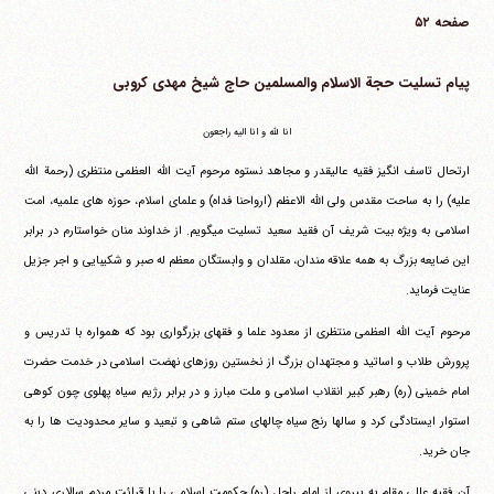
صفحه ۵۲
پیام تسلیت حجة الاسلام والمسلمین حاج شیخ مهدی کروبی
انا لله و انا الیه راجعون
ارتحال تاسف انگیز فقیه عالیقدر و مجاهد نستوه مرحوم آیت الله العظمی منتظری (رحمة الله
علیه) را به ساحت مقدس ولی الله الاعظم (ارواحنا فداه) و علمای اسلام، حوزه های علمیه، امت
اسلامی به ویژه بیت شریف آن فقید سعید تسلیت می‎گویم. از خداوند منان خواستارم در برابر
این ضایعه بزرگ به همه علاقه مندان، مقلدان و وابستگان معظم له صبر و شکیبایی و اجر جزیل
عنایت فرماید.
مرحوم آیت الله العظمی منتظری از معدود علما و فقهای بزرگواری بود که همواره با تدریس و
پرورش طلاب و اساتید و مجتهدان بزرگ از نخستین روزهای نهضت اسلامی در خدمت حضرت
امام خمینی (ره) رهبر کبیر انقلاب اسلامی و ملت مبارز و در برابر رژیم سیاه پهلوی چون کوهی
استوار ایستادگی کرد و سالها رنج سیاه چالهای ستم شاهی و تبعید و سایر محدودیت ها را به
جان خرید.
آن فقیه عالی مقام به پیروی از امام راحل (ره) حکومت اسلامی را با قرائت مردم سالاری دینی