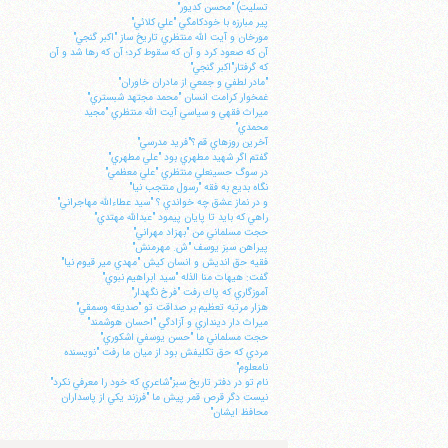
تسليت) "محسن كديور"
پير مبارزه با خودكامگي "علي كلائي"
مورخان و آيت الله منتظري تاريخ ساز "اكبر گنجي"
آن كه صعود كرد و آن كه سقوط كرد؛ آن كه رها شد و آن
كه گرفتار"اكبر گنجي"
"مادر لطفي و جمعي از مادران خاوران"
غمخوار كرامت انسان "محمد مجتهد شبستري"
ميراث فقهي و سياسي آيت الله منتظري "مجيد
محمدي"
آخرين روزهاي قم ؟"فريد مدرسي"
گفتم اگر شهيد مطهري بود "علي مطهري"
در سوگ حسينعلي منتظري "علي معظمي"
نگاه بديع به فقه "رسول منتجب نيا"
و در نماز عشق چه خواندي ؟ "سيد عطاءالله مهاجراني"
راهي كه بايد تا پايان پيمود "عبدالله مهتدي"
حجت مسلماني من "بهزاد مهراني"
پيراهن سبز يوسف "ش. مهرمنش"
فقيه حق انديش و انسان كيش "مهدي مير قيوم نيا"
گفت: هيهات منا الذله "سيد ابراهيم نبوي"
آموزگاري كه پاك رفت "فرخ نگهدار"
هزار مرتبه تعظيم بر صداقت تو "صديقه وسمقي"
ميراث دار دينداري و آزادگي "احسان هوشمند"
حجت مسلماني ما "حسن يوسفي اشكوري"
مردي كه حق تكليفش بود از ميان ما رفت "نويسنده
نامعلوم"
نام تو در دفتر تاريخ سبز"شاعري كه خود را معرفي نكرد"
نيست دگر قرص قمر پيش ما "فرزند يكي از پاسداران
محافظ ايشان"