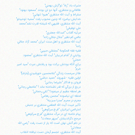
...
متبرك باد "راه" تو"آرش بهمني"
طالقاني و منتظري، آنها دو تن بودند "مسعود بهنود"
سقراط و آيت الله منتظري "هيوا تنهايي"
خدايش بيامرزد كه چنين محبوب رفت "سميه توحيدلو"
آيت الله منتظري، فقيهي كه شيفته قدرت نشد"محمد
علي توفيقي"
مرثيه آفتاب "اسدالله جعفري"
عالمي كم نظير "جلال جلالي زاده"
آيت الله منتظري و اهل سنت ايران "محمد آزاد جلالي
زاده"
فقيه فقه الحكومة "نجفقلي حبيبي"
روايتي از "شام غريبان" آيت الله منتظري "محمود
حجتي"
براي آنكه بودنش بركت بود و رفتنش عبرت "سيد امير
خرم"
طائر سرمست زندگي "غلامحسين خورشيدي (عارف)"
اولين فقيه - شهروند "حميد دباشي"
فروتن و فداكار "عليرضا رجايي"
دريغ از بزرگي كه قدر ناشناخته ماند ! "غلامعلي رجائي"
هر لحظه عظيم تر مي‎نمود؟ "تقي رحماني"
لحظه اي نياسوده "محسن رهامي"
محرم در محرم "صدرا سبزينه"
تأثير غيبت آيت الله العظمي منتظري بر جنبش
اعتراضي ايرانيان "فرج سركوهي"
پيام خامنه اي در مرگ منتظري "فرج سركوهي"
مرجع دگرانديشان "سپهر سعادت"
در دلم آتش نهان است كه يار از دست رفت "رضي الله
سعادتي"
آيت الله منتظري، تجسم آرمان دست نيافته انقلاب