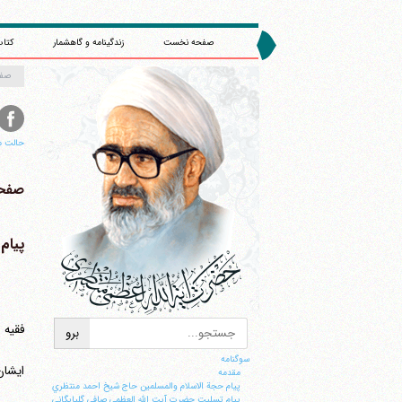
صفحه نخست
زندگینامه و گاهشمار
کتاب
صف
حالت م
صفحه 
پیام
فقیه 
سوگنامه
ایشان
مقدمه
پيام حجة الاسلام والمسلمين حاج شيخ احمد منتظري
پيام تسليت حضرت آيت الله العظمي صافي گلپايگاني