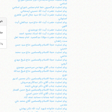
اسلامي
پيام تسليت فراكسيون خط امام مجلس شوراي اسلامي
پيام تسليت حضرت آيت الله حسيني ارسنجاني
پيام تسليت حضرت آيت الله سيد جلال الدين طاهري
اصفهاني
ناو
پيام تسليت حضرت آيت الله حاج سيد عبدالعلي آيت
اللهي
پيام تسليت حضرت آيت الله نورمفيدي
جل
پيام تسليت حضرت آيت الله استاد محمود امجد
پيام تسليت حضرت مولانا عبدالحميد، امام جمعه اهل
سنت زاهدان
با 
پيام تسليت حجة الاسلام والمسلمين حاج سيد حسن
خميني
پيام تسليت حجة الاسلام والمسلمين حاج سيد محمد
خاتمي
پيام تسليت حجة الاسلام والمسلمين حاج شيخ مهدي
كروبي
پيام تسليت جناب آقاي مهندس ميرحسين موسوي
پيام تسليت حجة الاسلام والمسلمين حاج شيخ عبدالله
ا
نوري
پيام تسليت حجة الاسلام والمسلمين دكتر محسن كديور
پيام تسليت جناب آقاي دكتر عبدالكريم سروش
پيام تسليت جناب آقاي دكتر نورعلي تابنده
پيام تسليت حجة الاسلام والمسلمين شيخ حسن الصفار
پيام تسليت جناب آقاي كاك حسن اميني
پيام تسليت ائمه جماعات مساجد نجف آباد
پيام تسليت حجة الاسلام والمسلمين آقاي محمد علي
مقدس
پيام تسليت خانواده شهيد آيت الله دكتر بهشتي