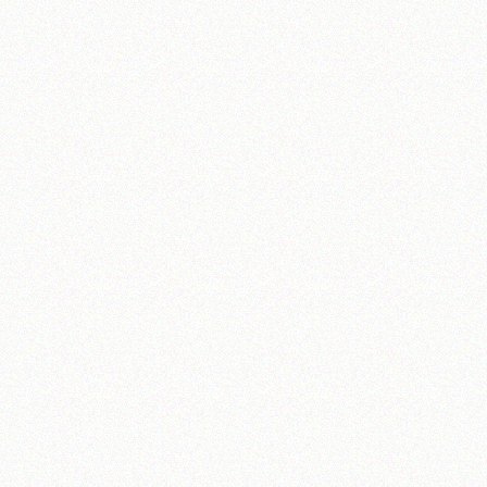
تلفن 37740011-25-98+ تا 14
فکس
37740015-25-98+