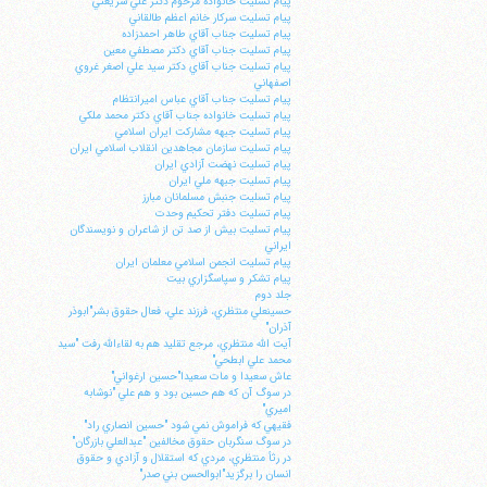
پيام تسليت خانواده مرحوم دكتر علي شريعتي
پيام تسليت سركار خانم اعظم طالقاني
پيام تسليت جناب آقاي طاهر احمدزاده
پيام تسليت جناب آقاي دكتر مصطفي معين
پيام تسليت جناب آقاي دكتر سيد علي اصغر غروي
اصفهاني
پيام تسليت جناب آقاي عباس اميرانتظام
پيام تسليت خانواده جناب آقاي دكتر محمد ملكي
پيام تسليت جبهه مشاركت ايران اسلامي
پيام تسليت سازمان مجاهدين انقلاب اسلامي ايران
پيام تسليت نهضت آزادي ايران
پيام تسليت جبهه ملي ايران
پيام تسليت جنبش مسلمانان مبارز
پيام تسليت دفتر تحكيم وحدت
پيام تسليت بيش از صد تن از شاعران و نويسندگان
ايراني
پيام تسليت انجمن اسلامي معلمان ايران
پيام تشكر و سپاسگزاري بيت
جلد دوم
حسينعلي منتظري، فرزند علي، فعال حقوق بشر"ابوذر
آذران"
آيت الله منتظري، مرجع تقليد هم به لقاءالله رفت "سيد
محمد علي ابطحي"
عاش سعيدا و مات سعيدا"حسين ارغواني"
در سوگ آن كه هم حسين بود و هم علي "نوشابه
اميري"
فقيهي كه فراموش نمي شود "حسين انصاري راد"
در سوگ سنگربان حقوق مخالفين "عبدالعلي بازرگان"
در رثأ منتظري، مردي كه استقلال و آزادي و حقوق
انسان را برگزيد"ابوالحسن بني صدر"