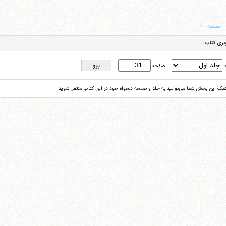
صفحه ۳۰
بری کتاب
د
صفحه
کمک این بخش شما می‌توانید به جلد و صفحه دلخواه خود در این کتاب منتقل شوید
آیت‌الله منتظری
وب سایت رسمی آیت‌الله منتظری
یران
،
قم
،
میدان مصلّی، بلوار شهید محمّد منتظری، كوچه شماره ٨
کد پستی: 3713744381