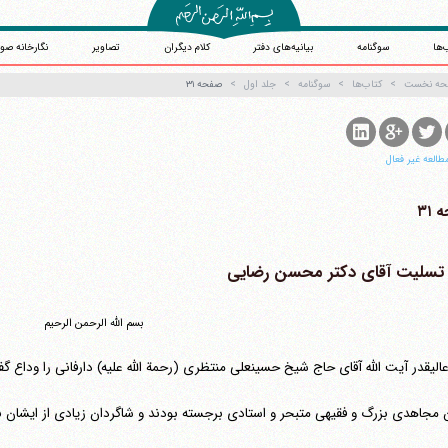
‌ها
سوگنامه
بیانیه‌های دفتر
کلام دیگران
تصاویر
نگارخانه صو
حه نخست
کتاب‌ها
سوگنامه
جلد اول
صفحه ۳۱
طالعه غیر فعال
۳۱
 تسلیت آقای دکتر محسن رضایی
بسم الله الرحمن الرحیم
عالیقدر آیت الله آقای حاج شیخ حسینعلی منتظری (رحمة الله علیه) دارفانی را وداع گفت
 مجاهدی بزرگ و فقیهی متبحر و استادی برجسته بودند و شاگردان زیادی از ایشان به