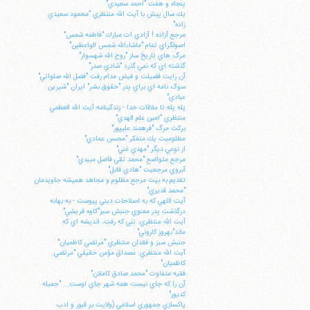
پنجاه و هفت "احمد سعيدي"
يك سال پيش با آيت الله منتظري "محمود سعيدي
زاده"
مرجع آزاده ! آزادي ات مبارك "فاطمه شمس"
اصولگراي تمام "ماشاءالله شمس الواعظين"
مرگ هاي تاريخ ساز "روح الله شهسوار"
گذشته اي كه نمي گذرد "شادي صدر"
آن رايت فضيلت و فيض مدام رفت "فضل الله صلواتي"
سوگ نامه اي براي پدر "حقوق بشر" ايران "شيرين
عبادي"
پله پله تا ملاقات خدا - زندگينامه آيت الله العظمي
منتظري "امين علم الهدي"
بركت مرگ "فرهمند عليپور"
مظلوميت يك متفكر "محسن عمادي"
از نوعي ديگر "مهدي غني"
مرجع متواضع "محمد تقي فاضل ميبدي"
آبروي مرجعيت "هادي قابل"
تقديم به بيت مرجع مظلوم و مجاهد هميشه جاويدمان
"محمد قديري"
آيت اللهي كه به اصلاحات ديني پيوست - به بهانه
درگذشت پدر معنوي جنبش سبز"كاوه قريشي"
آيت الله منتظري: تني كه رفت، انديشه اي كه
ماند"بهروز كاروني"
جنبش سبز و فقدان منتظري "مرتضي كاظميان"
آيت الله منتظري: مصداق مؤمن حقيقي "مرتضي
كاظميان"
فقيه متفاوت "محمد صادق كاملان"
آن را كه جاي نيست همه شهر جاي اوست... "جميله
كديور"
پاكسازي جمهوري اسلامي (ولايت بر قبور و ادب