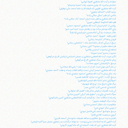
سقراط و آيت الله منتظري "هيوا تنهايي"
خدايش بيامرزد كه چنين محبوب رفت "سميه توحيدلو"
آيت الله منتظري، فقيهي كه شيفته قدرت نشد"محمد علي توفيقي"
مرثيه آفتاب "اسدالله جعفري"
عالمي كم نظير "جلال جلالي زاده"
آيت الله منتظري و اهل سنت ايران "محمد آزاد جلالي زاده"
فقيه فقه الحكومة "نجفقلي حبيبي"
روايتي از "شام غريبان" آيت الله منتظري "محمود حجتي"
براي آنكه بودنش بركت بود و رفتنش عبرت "سيد امير خرم"
طائر سرمست زندگي "غلامحسين خورشيدي (عارف)"
اولين فقيه - شهروند "حميد دباشي"
فروتن و فداكار "عليرضا رجايي"
دريغ از بزرگي كه قدر ناشناخته ماند ! "غلامعلي رجائي"
هر لحظه عظيم تر مي‎نمود؟ "تقي رحماني"
لحظه اي نياسوده "محسن رهامي"
محرم در محرم "صدرا سبزينه"
تأثير غيبت آيت الله العظمي منتظري بر جنبش اعتراضي ايرانيان "فرج سركوهي"
پيام خامنه اي در مرگ منتظري "فرج سركوهي"
مرجع دگرانديشان "سپهر سعادت"
در دلم آتش نهان است كه يار از دست رفت "رضي الله سعادتي"
آيت الله منتظري، تجسم آرمان دست نيافته انقلاب پنجاه و هفت "احمد سعيدي"
يك سال پيش با آيت الله منتظري "محمود سعيدي زاده"
مرجع آزاده ! آزادي ات مبارك "فاطمه شمس"
اصولگراي تمام "ماشاءالله شمس الواعظين"
مرگ هاي تاريخ ساز "روح الله شهسوار"
گذشته اي كه نمي گذرد "شادي صدر"
آن رايت فضيلت و فيض مدام رفت "فضل الله صلواتي"
سوگ نامه اي براي پدر "حقوق بشر" ايران "شيرين عبادي"
پله پله تا ملاقات خدا - زندگينامه آيت الله العظمي منتظري "امين علم الهدي"
بركت مرگ "فرهمند عليپور"
مظلوميت يك متفكر "محسن عمادي"
از نوعي ديگر "مهدي غني"
مرجع متواضع "محمد تقي فاضل ميبدي"
آبروي مرجعيت "هادي قابل"
تقديم به بيت مرجع مظلوم و مجاهد هميشه جاويدمان "محمد قديري"
آيت اللهي كه به اصلاحات ديني پيوست - به بهانه درگذشت پدر معنوي جنبش سبز"كاوه قريشي"
آيت الله منتظري: تني كه رفت، انديشه اي كه ماند"بهروز كاروني"