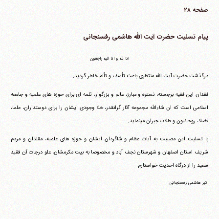
صفحه ۲۸
پیام تسلیت حضرت آیت الله هاشمی رفسنجانی
انا لله و انا الیه راجعون
درگذشت حضرت آیت الله منتظری باعث تأسف و تألم خاطر گردید.
فقدان این فقیه برجسته، نستوه و مبارز، عالم و بزرگوار، ثلمه ای برای حوزه های علمیه و جامعه
اسلامی است که ان شاءالله مجموعه آثار گرانقدر، خلا وجودی ایشان را برای دوستداران، علما،
فضلا، روحانیون و طلاب جبران می‎نماید.
با تسلیت این مصیبت به آیات عظام و شاگردان ایشان و حوزه های علمیه، مقلدان و مردم
شریف استان اصفهان و شهرستان نجف آباد و مخصوصا به بیت مکرمشان، علو درجات آن فقید
سعید را از درگاه احدیت خواستارم.
اکبر هاشمی رفسنجانی