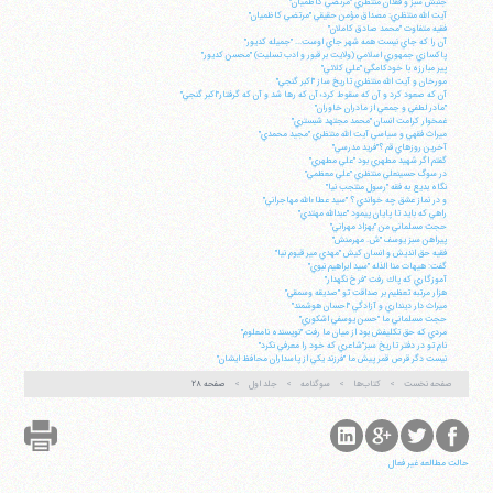
جنبش سبز و فقدان منتظري "مرتضي كاظميان"
آيت الله منتظري: مصداق مؤمن حقيقي "مرتضي كاظميان"
فقيه متفاوت "محمد صادق كاملان"
آن را كه جاي نيست همه شهر جاي اوست... "جميله كديور"
پاكسازي جمهوري اسلامي (ولايت بر قبور و ادب تسليت) "محسن كديور"
پير مبارزه با خودكامگي "علي كلائي"
مورخان و آيت الله منتظري تاريخ ساز "اكبر گنجي"
آن كه صعود كرد و آن كه سقوط كرد؛ آن كه رها شد و آن كه گرفتار"اكبر گنجي"
"مادر لطفي و جمعي از مادران خاوران"
غمخوار كرامت انسان "محمد مجتهد شبستري"
ميراث فقهي و سياسي آيت الله منتظري "مجيد محمدي"
آخرين روزهاي قم ؟"فريد مدرسي"
گفتم اگر شهيد مطهري بود "علي مطهري"
در سوگ حسينعلي منتظري "علي معظمي"
نگاه بديع به فقه "رسول منتجب نيا"
و در نماز عشق چه خواندي ؟ "سيد عطاءالله مهاجراني"
راهي كه بايد تا پايان پيمود "عبدالله مهتدي"
حجت مسلماني من "بهزاد مهراني"
پيراهن سبز يوسف "ش. مهرمنش"
فقيه حق انديش و انسان كيش "مهدي مير قيوم نيا"
گفت: هيهات منا الذله "سيد ابراهيم نبوي"
آموزگاري كه پاك رفت "فرخ نگهدار"
هزار مرتبه تعظيم بر صداقت تو "صديقه وسمقي"
ميراث دار دينداري و آزادگي "احسان هوشمند"
حجت مسلماني ما "حسن يوسفي اشكوري"
مردي كه حق تكليفش بود از ميان ما رفت "نويسنده نامعلوم"
نام تو در دفتر تاريخ سبز"شاعري كه خود را معرفي نكرد"
نيست دگر قرص قمر پيش ما "فرزند يكي از پاسداران محافظ ايشان"
صفحه نخست
کتاب‌ها
سوگنامه
جلد اول
صفحه ۲۸
حالت مطالعه غیر فعال