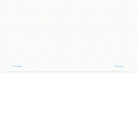
صفحه ۲۷
صفحه ۲۹
ناوبری کتاب
جلد
صفحه
با کمک این بخش شما می‌توانید به جلد و صفحه دلخواه خود در این کتاب منتقل شوید
ایران
،
قم
،
میدان مصلّی، بلوار شهید محمّد منتظری، كوچه شماره ٨
کد پستی:
3713744381
تلفن
14-37740011-25-0098
فکس
37740015-25-0098