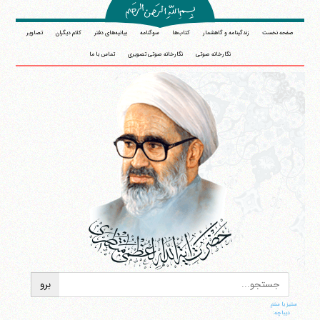
صفحه نخست
زندگینامه و گاهشمار
کتاب‌ها
سوگنامه
بیانیه‌های دفتر
کلام دیگران
تصاویر
نگارخانه صوتی
نگارخانه صوتی تصویری
تماس با ما
ستیز با ستم
دیباچه:
آیت‌الله منتظری