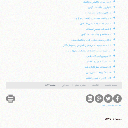
+
1.آغاز مبارزه تا اولین بازداشت
وب سایت رسمی آیت‌الله منتظری
+
ایران
،
قم
،
میدان مصلّی، بلوار شهید محمّد منتظری، كوچه
2.اولین بازداشت تا آزادی
شماره ٨
کد پستی: 3713744381
+
3.آزادى موقت و ادامه مبارزه
+
4. بازداشت مجدد در بازگشت از عراق و...
+
5. تبعید به مسجد سلیمان تا آزادی
+
6. نجف آباد دومین تبعیدگاه
+
7. محاکمه و زندان مجدد تا آزادی
تلفن 37740011-25-98+ تا 14
+
8. آزادی، محدودیت در قم تا بازداشت مجدد
فکس
37740015-25-98+
+
9. ادامه مرجعیت امام خمینی، اعتراض به سرمایه‌گذار
+
. 10شهید جاوید، اقامت در نجف‌آباد، مبارزه تا بازد
+
11.سومین تبعیدگاه، طبس
+
12.تبعیدگاه چهارم، خلخال
+
13. تبعیدگاه سقز تا بازداشت
+
14. محکوم به 10سال زندان
+
15.از آزادى تا شوراى انقلاب
صفحه نخست
کتاب‌ها
ستیز با ستم
جلد اول
صفحه ۵۳۷
حالت مطالعه غیر فعال
صفحه ۵۳۷