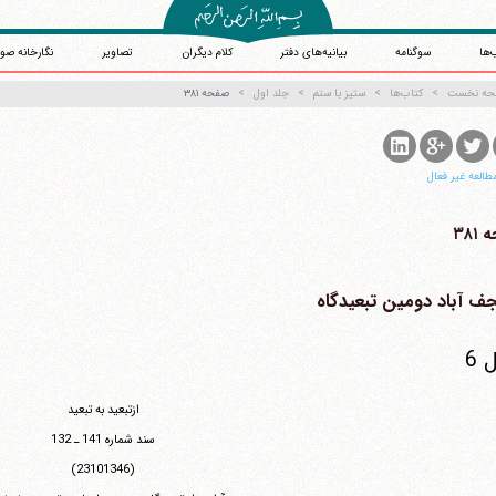
‌ها
سوگنامه
بیانیه‌های دفتر
کلام دیگران
تصاویر
نگارخانه صو
حه نخست
کتاب‌ها
ستیز با ستم
جلد اول
صفحه ۳۸۱
طالعه غیر فعال
۳۸۱
آیت‌الله منتظری
وب سایت رسمی آیت‌الله منتظری
یران
،
قم
،
میدان مصلّی، بلوار شهید محمّد منتظری، كوچه شماره ٨
کد پستی: 3713744381
6
ازتبعید به تبعید
سند شماره 141 ـ 132
(23101346)