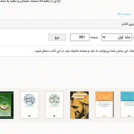
آزادى از تبعیدگاه مسجد سلیمان و تبعید به نجف‌آ
صفحه ۳۸۰
بری کتاب
تلفن 37740011-25-98+ تا 14
فکس
37740015-25-98+
د
صفحه
کمک این بخش شما می‌توانید به جلد و صفحه دلخواه خود در این کتاب منتقل شوید