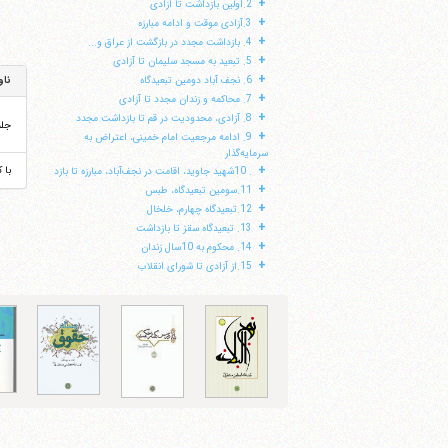
+
2.اولین بازداشت تا آزادی
+
3.آزادى موقت و ادامه مبارزه
+
4. بازداشت مجدد در بازگشت از عراق و...
+
5. تبعید به مسجد سلیمان تا آزادی
+
6. نجف آباد دومین تبعیدگاه
ناو
+
7. محاکمه و زندان مجدد تا آزادی
+
8. آزادی، محدودیت در قم تا بازداشت مجدد
جل
+
9. ادامه مرجعیت امام خمینی، اعتراض به
سرمایه‌گذار
+
با 
. 10شهید جاوید، اقامت در نجف‌آباد، مبارزه تا بازد
+
11.سومین تبعیدگاه، طبس
+
12.تبعیدگاه چهارم، خلخال
+
13. تبعیدگاه سقز تا بازداشت
+
14. محکوم به 10سال زندان
+
15.از آزادى تا شوراى انقلاب