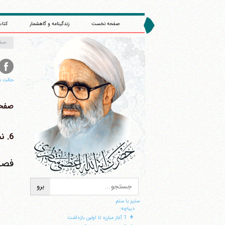
صفحه نخست
زندگینامه و گاهشمار
کتاب
صف
حالت م
صفحه 
ا
6. نجف آباد دومین تبعیدگاه
فصل 
ستیز با ستم
دیباچه:
+
1.آغاز مبارزه تا اولین بازداشت