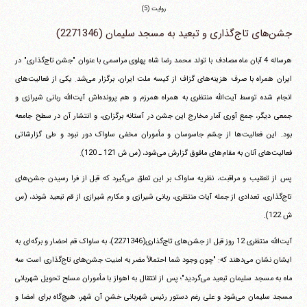
روایت (5)
جشن‌هاى تاج‌گذارى و تبعید به مسجد سلیمان (2271346)
هرساله 4 آبان ماه مصادف با تولد محمد رضا شاه پهلوى مراسمى با عنوان "جشن تاج‌گذاری" در
ایران همراه با صرف هزینه‌‌هاى گزاف از کیسه ملت ایران، برگزار می‌شد. یکى از فعالیت‌‌هاى
انجام شده توسط آیت‌الله منتظرى به همراه همرزم و هم پرونده‌اش آیت‌الله ربانى شیرازى و
جمعى دیگر، جمع آورى آمار مخارج این جشن در آستانه برگزاری، و انتشار آن در سطح جامعه
بود. این فعالیت‌ها از چشم جاسوسان و مأموران مخفى ساواک دور نبود و طى گزارشاتى
فعالیت‌‌هاى آنان به مقام‌‌هاى مافوق گزارش می‌شود، (س ش 121 ـ 120).
پس از تعقیب و مراقبت، نظریه ساواک بر این تعلق می‌گیرد که قبل از فرا رسیدن جشن‌‌هاى
تاج‌گذاری، تعدادى از جمله آیات منتظری، ربانى شیرازى و مکارم شیرازى از قم تبعید شوند، (س
ش 122).
آیت‌الله منتظرى 12 روز قبل از جشن‌‌هاى تاج‌گذاری(2271346)، به ساواک قم احضار و برگه‌اى به
ایشان نشان می‌دهند که: "چون وجود شما احتمالاً مضر به امنیت جشن‌‌هاى تاج‌گذارى است سه
ماه به مسجد سلیمان تبعید می‌گردید"؛ پس از انتقال به اهواز با مأموران مسلح تحویل شهربانى
مسجد سلیمان می‌شود و على رغم دستور رئیس شهربانى خشنِ آن شهر، هیچ‌گاه براى امضا و