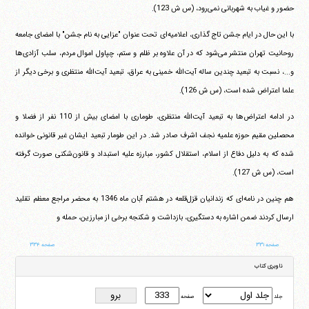
حضور و غیاب به شهربانى نمی‌رود، (س ش 123).
با این حال در ایام جشن تاج گذاری، اعلامیه‌اى تحت عنوان "عزایى به نام جشن" با امضاى جامعه
روحانیت تهران منتشر می‌شود که در آن علاوه بر ظلم و ستم، چپاول اموال مردم، سلب آزادی‌ها
و...، نسبت به تبعید چندین ساله آیت‌الله خمینى به عراق، تبعید آیت‌الله منتظرى و برخى دیگر از
علما اعتراض شده است، (س ش 126).
در ادامه اعتراض‌ها به تبعید آیت‌الله منتظری، طومارى با امضاى بیش از 110 نفر از فضلا و
محصلین مقیم حوزه علمیه نجف اشرف صادر شد. در این طومار تبعید ایشان غیر قانونى خوانده
شده که به دلیل دفاع از اسلام، استقلال کشور، مبارزه علیه استبداد و قانون‌شکنى صورت گرفته
است، (س ش 127).
هم چنین در نامه‌اى که زندانیان قزل‌قلعه در هشتم آبان ماه 1346 به محضر مراجع معظم تقلید
ارسال کردند ضمن اشاره به دستگیری، بازداشت و شکنجه برخى از مبارزین، حمله و
صفحه ۳۳۱
صفحه ۳۳۴
ناوبری کتاب
جلد
صفحه