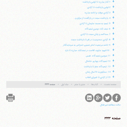
+
1.آغاز مبارزه تا اولین بازداشت
+
2.اولین بازداشت تا آزادی
+
3.آزادى موقت و ادامه مبارزه
+
4. بازداشت مجدد در بازگشت از عراق و...
+
5. تبعید به مسجد سلیمان تا آزادی
+
6. نجف آباد دومین تبعیدگاه
+
7. محاکمه و زندان مجدد تا آزادی
+
8. آزادی، محدودیت در قم تا بازداشت مجدد
+
9. ادامه مرجعیت امام خمینی، اعتراض به سرمایه‌گذار
+
. 10شهید جاوید، اقامت در نجف‌آباد، مبارزه تا بازد
+
11.سومین تبعیدگاه، طبس
+
12.تبعیدگاه چهارم، خلخال
+
13. تبعیدگاه سقز تا بازداشت
آیت‌الله منتظری
+
وب سایت رسمی آیت‌الله منتظری
14. محکوم به 10سال زندان
ایران
،
قم
،
میدان مصلّی، بلوار شهید محمّد منتظری، كوچه
+
15.از آزادى تا شوراى انقلاب
شماره ٨
کد پستی: 3713744381
صفحه نخست
کتاب‌ها
ستیز با ستم
جلد اول
صفحه ۳۳۳
حالت مطالعه غیر فعال
تلفن 37740011-25-98+ تا 14
فکس
37740015-25-98+
صفحه ۳۳۳