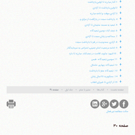
+
1.آغاز مبارزه تا اولین بازداشت
+
2.اولین بازداشت تا آزادی
+
3.آزادى موقت و ادامه مبارزه
آیت‌الله منتظری
+
وب سایت رسمی آیت‌الله منتظری
4. بازداشت مجدد در بازگشت از عراق و...
ایران
،
قم
،
میدان مصلّی، بلوار شهید محمّد منتظری، كوچه
+
5. تبعید به مسجد سلیمان تا آزادی
شماره ٨
کد پستی: 3713744381
+
6. نجف آباد دومین تبعیدگاه
+
7. محاکمه و زندان مجدد تا آزادی
+
8. آزادی، محدودیت در قم تا بازداشت مجدد
+
9. ادامه مرجعیت امام خمینی، اعتراض به سرمایه‌گذار
+
. 10شهید جاوید، اقامت در نجف‌آباد، مبارزه تا بازد
تلفن 37740011-25-98+ تا 14
+
11.سومین تبعیدگاه، طبس
فکس
37740015-25-98+
+
12.تبعیدگاه چهارم، خلخال
+
13. تبعیدگاه سقز تا بازداشت
+
14. محکوم به 10سال زندان
+
15.از آزادى تا شوراى انقلاب
صفحه نخست
کتاب‌ها
ستیز با ستم
جلد اول
صفحه ۳۰
حالت مطالعه غیر فعال
صفحه ۳۰