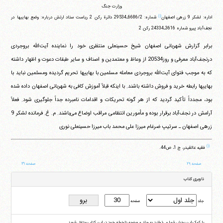
وزارت جنگ
(۱)
اداره: لشکر 9 زرهى اصفهان
شماره: 6686/2ـ29534 دائرة رکن 2 ریاست ستاد ارتش درباره: وضع بهاییها در
نجف‌آباد پیرو شماره 3616ـ24334 رکن 2
برابر گزارش شهربانى اصفهان شیخ حسینعلى منتظرى خود را نماینده آیت‌الله بروجردى
درنجف‌آباد معرفى و روز20534 از وعاظ و معتمدین و اصناف و سایر طبقات دعوت و اظهار داشته
که به موجب فتواى آیت‌الله بروجردى معامله مسلمین با بهاییها تحریم گردیده ومسلمین نباید با
بهاییها رابطه خرید و فروش داشته باشند. با اینکه قبلاً آموزش کافى به شهربانى اصفهان داده شده
بود، مجدداً تأکید گردید که از هر گونه تحریکات و اقدامات نامبرده جداً جلوگیرى شود. فعلاً
آرامش در نجف‌آباد برقرار بوده و مأمورین انتظامى مراقب اوضاع می‌باشند. م. غ. فرمانده لشکر 9
زرهى اصفهان ـ سرتیپ ضرغام میرزا على محمد باب میرزا حسینعلى نوری
(۱)
فقیه عالقیدر، ج 1، ص44.
صفحه ۲۹
صفحه ۳۱
ناوبری کتاب
جلد
صفحه
با کمک این بخش شما می‌توانید به جلد و صفحه دلخواه خود در این کتاب منتقل شوید