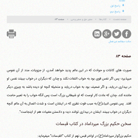
آیت‌الله منتظری
مقدمه:
وب سایت رسمی آیت‌الله منتظری
+
پاسخ اول:
ایران
،
قم
،
میدان مصلّی، بلوار شهید محمّد منتظری، كوچه
+
شماره ٨
کد پستی: 3713744381
پاسخ دوم:
صفحه نخست
کتاب‌ها
سفیر حق و صفیر وحی
صفحه ۸۳
تلفن 37740011-25-98+ تا 14
حالت مطالعه غیر فعال
فکس
37740015-25-98+
صفحه ۸۳
صورت های کائنات و حوادث که در این عالم پدید خواهد آمدن، از جزویات، مدد از آن نفوس
می‎پذیرد؛ پس اگر نفس قوی بود به خواب التفات نکند و چنان که دیگران در خواب ببینند نفس او
در بیداری دریابد، و اگر ضعیف بود به خواب دریابد و متخیله آنچه او دیده باشد به چیزی دیگر
ماننده کند، چنان که عادت کار اوست که او شیطانی بزرگ است پس آنگه خواب را به تعبیر حاجت
افتد. پس نفوس انبیاء(ع) به سبب قوت نظری که در ایشان است و شدت اتصال به آن عالم آنچه
دیگران در خواب ببینند ایشان در بیداری توانند دید؛ و دانستن مغیبات هم از اینجاست".
سخن حکیم بزرگ میرداماد در کتاب قبسات
حکیم بزرگوار میرداماد(ع) در اواخر قبس نهم از کتاب "القبسات" می‎فرماید: