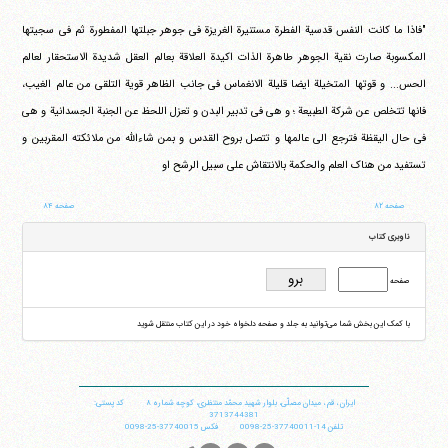
"فاذا ما کانت النفس قدسیة الفطرة مستنیرة الغریزة فی جوهر جبلتها المفطورة ثم فی سجیتها
المکسوبة صارت نقیة الجوهر طاهرة الذات اکیدة العلاقة بعالم العقل شدیدة الاستحقار لعالم
الحس... و قوتها المتخیلة ایضا قلیلة الانغماس فی جانب الظاهر قویة التلقی من عالم الغیب،
فانها تتخلص عن شرکة الطبیعة ؛ و هی فی تدبیر البدن و تعزل اللحظ عن الجنبة الجسدانیة و هی
فی حال الیقظة فترجع الی عالمها و تتصل بروح القدس و بمن شاءالله من ملائکته المقربین و
تستفید من هناک العلم والحکمة بالانتقاش علی سبیل الرشح او
صفحه ۸۲
صفحه ۸۴
ناوبری کتاب
صفحه
با کمک این بخش شما می‌توانید به جلد و صفحه دلخواه خود در این کتاب منتقل شوید
ایران
،
قم
،
میدان مصلّی، بلوار شهید محمّد منتظری، كوچه شماره ٨
کد پستی:
3713744381
تلفن
14-37740011-25-0098
فکس
37740015-25-0098