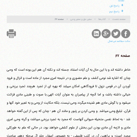
مقدمه:
آیت‌الله منتظری
+
پاسخ اول:
وب سایت رسمی آیت‌الله منتظری
+
ایران
،
قم
،
میدان مصلّی، بلوار شهید محمّد منتظری، كوچه
پاسخ دوم:
شماره ٨
کد پستی: 3713744381
صفحه نخست
کتاب‌ها
سفیر حق و صفیر وحی
صفحه ۶۷
حالت مطالعه غیر فعال
تلفن 37740011-25-98+ تا 14
فکس
37740015-25-98+
صفحه ۶۷
خاطر داشته اند و با این حال به آن آیات استناد جسته اند؛ و نکته آن هم این بوده است که وحی
چنان که اشاره شد نوعی کشف و علم حضوری و در نتیجه امری مجرد از ماده است و انزال و فرود
آوردن آن در قوس نزول تا فرودگاهی امکان می‎یابد که بهره ای از تجرد هرچند تجرد برزخی و
خیالی داشته باشد؛ و اما آنچه از پیامبران به عنوان آیات الهی با صوت و طنینی مادی قرائت
می‎شود و با گوش مادی هم شنیده می‎گردد وحی نیست، بلکه حکایت از وحی و به تعبیر خود آنها و
قرآن، تبلیغ وحی می‎باشد. و وحی کردن بر زنبور و مانند آن هم - چنان که پس از این گفته خواهد
شد - به لحاظ نفس متخیله حیوانی آنهاست که مجرد به تجرد برزخی می‎باشد؛ و گرنه وحی امری
مادی و لازمه آن مادی بودن این بخش از علوم کشفی خواهد بود، در حالی که علم به طورکلی
مجرد است؛ و براهین آن در کتب فلسفی - به خصوص اسفار، جلد 3، مرحله دهم، مباحث