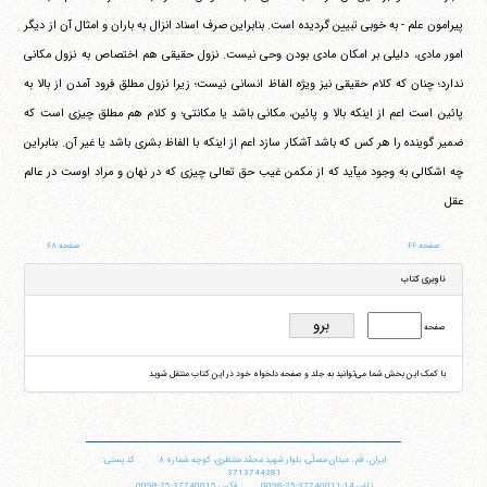
پیرامون علم - به خوبی تبیین گردیده است. بنابراین صرف اسناد انزال به باران و امثال آن از دیگر
امور مادی، دلیلی بر امکان مادی بودن وحی نیست. نزول حقیقی هم اختصاص به نزول مکانی
ندارد؛ چنان که کلام حقیقی نیز ویژه الفاظ انسانی نیست؛ زیرا نزول مطلق فرود آمدن از بالا به
پائین است اعم از اینکه بالا و پائین، مکانی باشد یا مکانتی؛ و کلام هم مطلق چیزی است که
ضمیر گوینده را هر کس که باشد آشکار سازد اعم از اینکه با الفاظ بشری باشد یا غیر آن. بنابراین
چه اشکالی به وجود می‎آید که از مکمن غیب حق تعالی چیزی که در نهان و مراد اوست در عالم
عقل
صفحه ۶۶
صفحه ۶۸
ناوبری کتاب
صفحه
با کمک این بخش شما می‌توانید به جلد و صفحه دلخواه خود در این کتاب منتقل شوید
ایران
،
قم
،
میدان مصلّی، بلوار شهید محمّد منتظری، كوچه شماره ٨
کد پستی:
3713744381
تلفن
14-37740011-25-0098
فکس
37740015-25-0098