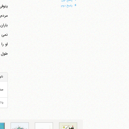
پاسخ اول:
+
یتوفی
پاسخ دوم:
مردم را 
باران
طول عل
ناو
صف
با 