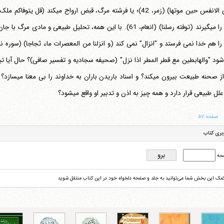
 الانفس حین موتها)
(زمر، 42)؛ یا فرشته مرگ، قبض ارواح می‎کند
(قل یتوفاکم ملک
می‎گیرند
(توفته رسلنا)
(انعام، 61). با این همه، تحلیل طبیعی و مادی مرگ ب
 را هم خدا نمی فرستد و "انزال" نمی کند
(و انزلنا من المعصرات ماء ثجاجا)
(سوره نب
تلفن 37740011-25-98+ تا 14
فکس
37740015-25-98+
او را از صحنه 
ل طبیعی قرار دارد و همه چیز به اذن و تدبیر او واقع می‎شود؟
صفحه ۵۷
بری کتاب
حه
کمک این بخش شما می‌توانید به جلد و صفحه دلخواه خود در این کتاب منتقل شوید