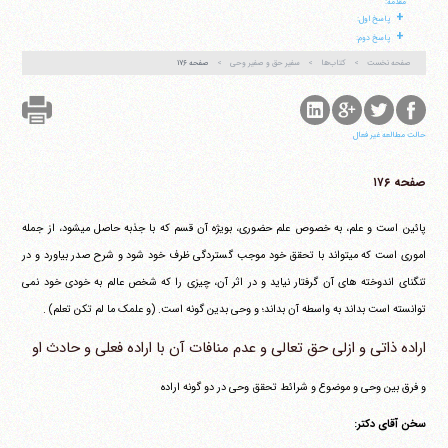
مقدمه:
+
پاسخ اول:
آیت‌الله منتظری
+
وب سایت رسمی آیت‌الله منتظری
پاسخ دوم:
ایران
،
قم
،
میدان مصلّی، بلوار شهید محمّد منتظری، كوچه
شماره ٨
کد پستی: 3713744381
صفحه نخست
کتاب‌ها
سفیر حق و صفیر وحی
صفحه ۱۷۶
حالت مطالعه غیر فعال
تلفن 37740011-25-98+ تا 14
فکس
37740015-25-98+
صفحه ۱۷۶
پائین است و علم، به خصوص علم حضوری، بویژه آن قسم که با جذبه حاصل می‎شود، از جمله
اموری است که می‎تواند با تحقق خود موجب گستردگی ظرف خود شود و شرح صدر بیاورد و در
تنگنای اندوخته های آن گرفتار نیاید و در اثر آن، چیزی را که شخص عالم به خودی خود نمی
توانسته است بداند به واسطه آن بداند؛ و وحی بدین گونه است.
(و علمک ما لم تکن تعلم)
.
اراده ذاتی و ازلی حق تعالی و عدم منافات آن با اراده فعلی و حادث او
و فرق بین وحی و موضوع و شرائط تحقق وحی در دو گونه اراده
سخن آقای دکتر: