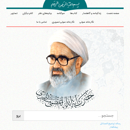
صفحه نخست
زندگینامه و گاهشمار
کتاب‌ها
سوگنامه
بیانیه‌های دفتر
کلام دیگران
تصاویر
نگارخانه صوتی
نگارخانه صوتی تصویری
تماس با ما
رساله توضیح المسائل
پیشگفتار