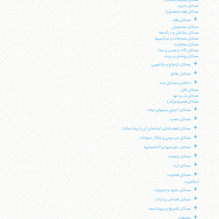
مسائل ودیعه (امانت)
مسائل عاریه
مسائل هبه (بخشش)
+
مسائل وقف
مسائل محجوران
آیت‌الله منتظری
مسائل مشاغل و درآمدها
وب سایت رسمی آیت‌الله منتظری
مسائل مسابقات و سرگرمیها
ایران
،
قم
،
میدان مصلّی، بلوار شهید محمّد منتظری، كوچه
مسائل معاشرت
شماره ٨
کد پستی: 3713744381
مسائل نگاه و لمس و صدا
مسائل پوشش و زینت
+
مسائل ازدواج و زناشویی
+
مسائل طلاق
+
احکام و مسائل عده
مسائل اقرار
تلفن 37740011-25-98+ تا 14
مسائل نذر و عهد
مسائل قسم (سوگند)
فکس
37740015-25-98+
+
مسائل احیای زمینهای موات
+
مسائل غصب
+
مسائل لقطه (مالی که انسان آن را پیدا می‎کند)
+
مسائل سر بریدن و شکار حیوانات
+
مسائل خوردنیها و آشامیدنیها
+
مسائل وصیت
+
مسائل ارث
+
مسائل قضاوت
احکام ید:
+
مسائل حدود و تعزیرات
+
مسائل قصاص و دیات
+
مسائل تشریح و پیوند اعضا
+
ملحقات