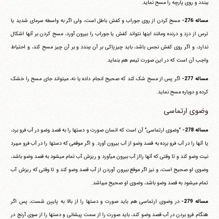
ببندد و روی پارچه را مسح نماید.
مساله 276-
مسح کردن از روی جوراب و کفش باطل است، ولی اگر به واسطه سرمای شدید یا
ترس از دزد و درنده ومانند اینها نتواند کفش یا جوراب را بیرون آورد، مسح کردن بر آنها اشکال
ندارد، و اگر روی کفش نجس باشد، باید چیزپاکی بر آن ببندد و بر آن چیز مسح کند، و احتیاط
واجب آن است که در این صورت تیمم هم بنماید.
مساله 277-
اگر پس از مسح شک کند که صحیح انجام داده یا نه، می‎تواند جای مسح را خشک
کرده و دوباره مسح نماید.
وضوی ارتماسی
مساله 278-
"وضوی ارتماسی" آن است که انسان صورت و دستها را به قصد وضو در آب فرو برد،
یا آنها را در آب فرو برده به قصد وضو از آب بیرون آورد. و اگر موقعی که دستها را در آب فرو می‎برد
نیت وضو کند و تا وقتی که آنها رااز آب بیرون می‎آورد و ریزش آب تمام می‎شود به قصد وضو باشد،
وضوی او صحیح است، و نیز اگر موقع بیرون آوردن از آب قصد وضو کند و تا وقتی که ریزش آب
تمام می‎شود به قصد وضو باشد، وضوی او صحیح می‎باشد.
مساله 279-
در وضوی ارتماسی هم باید صورت و دستها را از بالا به پایین شست، پس اگر
هنگام فرو بردن در آب قصد وضو کند، باید صورت را از سمت پیشانی و دستها را از سوی آرنج در