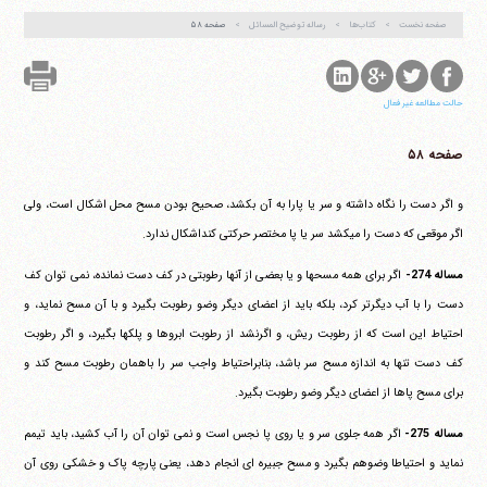
صفحه نخست
کتاب‌ها
رساله توضیح المسائل
صفحه ۵۸
حالت مطالعه غیر فعال
صفحه ۵۸
و اگر دست را نگاه داشته و سر یا پارا به آن بکشد، صحیح بودن مسح محل اشکال است، ولی
اگر موقعی که دست را می‎کشد سر یا پا مختصر حرکتی کنداشکال ندارد.
مساله 274-
اگر برای همه مسحها و یا بعضی از آنها رطوبتی در کف دست نمانده، نمی توان کف
دست را با آب دیگرتر کرد، بلکه باید از اعضای دیگر وضو رطوبت بگیرد و با آن مسح نماید، و
احتیاط این است که از رطوبت ریش، و اگرنشد از رطوبت ابروها و پلکها بگیرد، و اگر رطوبت
کف دست تنها به اندازه مسح سر باشد، بنابراحتیاط واجب سر را باهمان رطوبت مسح کند و
برای مسح پاها از اعضای دیگر وضو رطوبت بگیرد.
مساله 275-
اگر همه جلوی سر و یا روی پا نجس است و نمی توان آن را آب کشید، باید تیمم
نماید و احتیاطا وضوهم بگیرد و مسح جبیره ای انجام دهد، یعنی پارچه پاک و خشکی روی آن