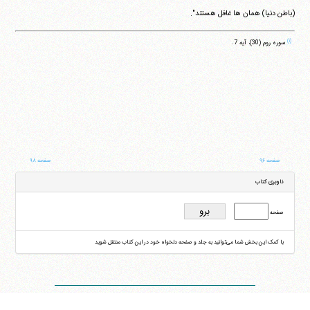
(باطن دنیا) همان ها غافل هستند".
(۱)
سوره روم (30)، آیه 7.
صفحه ۹۶
صفحه ۹۸
ناوبری کتاب
صفحه
با کمک این بخش شما می‌توانید به جلد و صفحه دلخواه خود در این کتاب منتقل شوید
ایران
،
قم
،
میدان مصلّی، بلوار شهید محمّد منتظری، كوچه شماره ٨
کد پستی:
3713744381