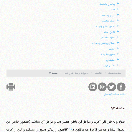
ایران
،
قم
،
میدان مصلّی، بلوار شهید محمّد منتظری، كوچه
+
پیامبری و امامت
شماره ٨
کد پستی: 3713744381
+
معاد
+
ادیان و مذاهب
+
اسلام شناسی
+
اخلاق، دعا و زیارات
+
تاریخ اسلام
تلفن 37740011-25-98+ تا 14
+
حکومت اسلامی
فکس
37740015-25-98+
+
مسائل پوشش و حجاب
+
حقوق
+
حقوق خانواده
+
حقوق زن
+
احکام جزایی
صفحه نخست
کتاب‌ها
پاسخ به پرسش های دینی
صفحه ۹۷
حالت مطالعه غیر فعال
صفحه ۹۷
اصولا و به طور کلی آخرت و مراحل آن، باطن همین دنیا و مراحل آن می‎باشد.
(یعلمون ظاهرا من
(۱)
الحیوة الدنیا و هم عن الاخرة هم غافلون )
؛
"ظاهری از زندگی دنیوی را می‎دانند و آنان از آخرت