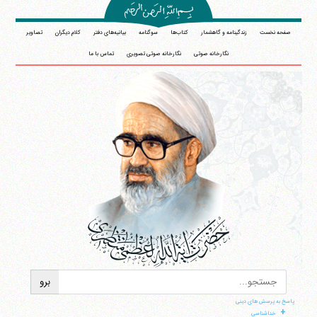
صفحه نخست
زندگینامه و گاهشمار
کتاب‌ها
سوگنامه
بیانیه‌های دفتر
کلام دیگران
تصاویر
نگارخانه صوتی
نگارخانه صوتی تصویری
تماس با ما
پاسخ به پرسش های دینی
آیت‌الله منتظری
+
وب سایت رسمی آیت‌الله منتظری
خداشناسی