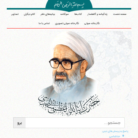
صفحه نخست
زندگینامه و گاهشمار
کتاب‌ها
سوگنامه
بیانیه‌های دفتر
کلام دیگران
تصاویر
نگارخانه صوتی
نگارخانه صوتی تصویری
تماس با ما
پاسخ به پرسش های دینی
+
خداشناسی