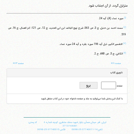
متزلزل گردد، از آن اجتناب شود.
(۱)
سوره نساء (4)، آیه 24.
(۲)
مسند احمد بن حنبل، ج 3، ص 363؛ شرح نهج البلاغه، ابن ابی الحدید، ج 12، ص 121؛ کنز العمال، ج 16، ص
519.
(۳)
التفسیر الکبیر، ذیل آیه 196 سوره بقره و آیه 24 سوره نساء.
(۴)
الکافی، ج 5، ص 448، ح 2.
صفحه ۴۴۱
صفحه ۴۴۳
ناوبری کتاب
صفحه
با کمک این بخش شما می‌توانید به جلد و صفحه دلخواه خود در این کتاب منتقل شوید
ایران
،
قم
،
میدان مصلّی، بلوار شهید محمّد منتظری، كوچه شماره ٨
کد پستی:
3713744381
تلفن
14-37740011-25-0098
فکس
37740015-25-0098