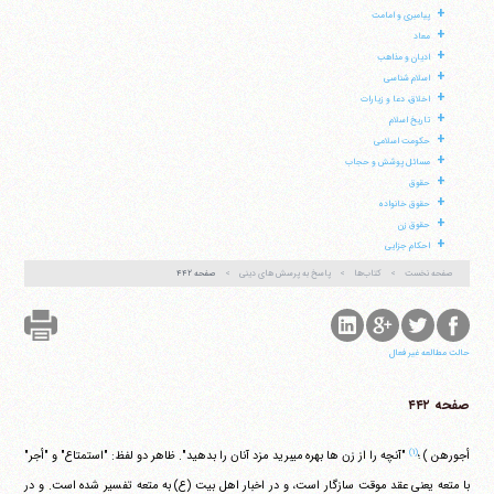
+
پیامبری و امامت
+
معاد
+
ادیان و مذاهب
+
اسلام شناسی
+
اخلاق، دعا و زیارات
+
تاریخ اسلام
+
حکومت اسلامی
+
مسائل پوشش و حجاب
+
حقوق
+
آیت‌الله منتظری
حقوق خانواده
وب سایت رسمی آیت‌الله منتظری
+
حقوق زن
ایران
،
قم
،
میدان مصلّی، بلوار شهید محمّد منتظری، كوچه
+
شماره ٨
کد پستی: 3713744381
احکام جزایی
صفحه نخست
کتاب‌ها
پاسخ به پرسش های دینی
صفحه ۴۴۲
تلفن 37740011-25-98+ تا 14
حالت مطالعه غیر فعال
فکس
37740015-25-98+
صفحه ۴۴۲
(۱)
أجورهن ) ؛
"آنچه را از زن ها بهره می‎برید مزد آنان را بدهید". ظاهر دو لفظ: "استمتاع" و "أجر"
با متعه یعنی عقد موقت سازگار است، و در اخبار اهل بیت (ع) به متعه تفسیر شده است. و در