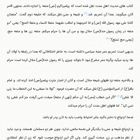
کتاب های حدیث اهل سنت نقل شده است که پیامبراکرم (ص) متعه را اجازه دادند، منتهی الامر
(۲)
آنان می‎گویند: بعدا آن تحریم شد.
و شیعه و سنی نقل می‎کنند که خلیفه دوم گفت: "متعتان
کانتا علی عهد رسول الله (ص) و انا احرمهما و اعاقب علیهما: متعة النساء و متعة الحج"؛ یعنی "دو
متعه در زمان رسول خدا(ص) حلال بود و من آن ها را حرام می‎کنم: متعه زن ها و متعه حج،
(۳)
(یعنی حج تمتع)".
بدیهی است تحریم عمر جنبه سیاسی داشته است، به خاطر اختلافاتی که بعدا در رابطه با اولاد آن
ها پدید می‎آید؛ وگرنه عمر مشرع نبود تا بتواند چیزی را که رسول خدا(ص) حلال کرده است حرام
کند.
و بالاخره، متعه نزد فقهای شیعه حلال است، و آنان از اخبار عترت پیامبر(ص) اخذ کرده اند. و امام
باقر(ع) از امیرالمؤمنین (ع) نقل می‎کند که آن حضرت فرمود: "لولا ما سبقنی به ابن الخطاب ما زنی
(۴)
الا شقی"؛
"اگر ابن خطاب (عمر) به آن حکم (نهی از متعه) سبقت نمی گرفت جز آدم شقی زنا
نمی کرد". اما فقهای اهل سنت آن را حرام می‎دانند.
ضمنا ازدواج با دختر باکره، بنابر احتیاط واجب باید به اذن پدر او باشد.
و ازدواج شیعه و سنی با یکدیگر فی نفسه مانعی ندارد، چون هر دو مسلمان هستند، و مرد نباید
از نظر مذهب بر زن سخت گیری کند. ولی اگر این ازدواج موجب شود که زن از نظر اعتقادی