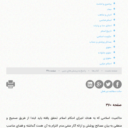
+
پیامبری و امامت
+
معاد
+
ادیان و مذاهب
+
اسلام شناسی
+
اخلاق، دعا و زیارات
+
تاریخ اسلام
+
حکومت اسلامی
+
مسائل پوشش و حجاب
آیت‌الله منتظری
وب سایت رسمی آیت‌الله منتظری
+
حقوق
ایران
،
قم
،
میدان مصلّی، بلوار شهید محمّد منتظری، كوچه
+
شماره ٨
کد پستی: 3713744381
حقوق خانواده
+
حقوق زن
+
احکام جزایی
صفحه نخست
کتاب‌ها
پاسخ به پرسش های دینی
صفحه ۳۶۰
تلفن 37740011-25-98+ تا 14
فکس
37740015-25-98+
حالت مطالعه غیر فعال
صفحه ۳۶۰
حاکمیت اسلامی که به هدف اجرای احکام اسلام تحقق یافته باید ابتدا از طریق صحیح و
منطقی به بیان مصالح پوشش و ارائه آثار منفی عدم التزام به آن همت گماشته و فضای مناسب