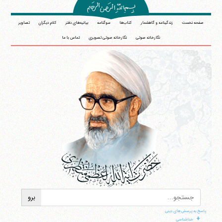
صفحه نخست
زندگینامه و گاهشمار
کتاب‌ها
سوگنامه
بیانیه‌های دفتر
کلام دیگران
تصاویر
نگارخانه صوتی
نگارخانه صوتی تصویری
تماس با ما
پاسخ به پرسش های دینی
+
خداشناسی