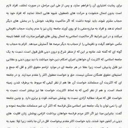
برای رعایت اختیاری آن را فراهم سازد، و پس از طی این مراحل، در صورت تخلف، افراد لازم
است بدون اعمال خشونت و حرکت های نامعقول، شیوه هایی اتخاذ نمایند که افراد خود به
حجاب ملتزم شوند، باید توجه داشت که اگر حاکمیت وظایف خودش را در بخش های دیگر
انجام ندهد و افراد به مبارزه منفی با او روی آورند جامعه زنان نیز با عدم رعایت حجاب نافرمانی
می‎کنند و در این شرایط اگر حاکمیت اسلامی به اعمال روش های قهرآمیز مبادرت کنند قطعا نتیجه
عکس خواهد گرفت و نافرمانی را از حجاب به دیگر عرصه ها گسترش می‎دهد. الزام به حجاب به
گونه ای که گفته شد، علاوه بر این که از منظر شرع و درون دینی قابل قبول است، نسبت به یک
جامعه اسلامی که اکثریت آن خواهان اجرای احکام دین خود می‎باشند با دید برون دینی و عقلایی
نیز قابل پذیرش است؛ زیرا عقلا در هر جامعه ای در موارد تزاحم حقوق اکثر و اقل که جمع و
استیفای حقوق همگان ممکن نیست، حق و خواست معقول اکثر را مقدم می‎دارند. و در جامعه
ای که اکثریت آن مسلمانند خواست آن ها هم از نظر کیفی که مربوط به برطرف شدن زمینه
فساد است، و هم از نظر کمی که به لحاظ اکثریت، خواست ها نیز بیشتر است، نسبت به
خواست اقل که صرف مطالبه آزادی نسبت به پوشش می‎باشد، قوت و برتری دارد. و چنین جامعه
ای را نمی توان با یک جامعه غیر اسلامی مثل فرانسه که اکثر آن، غیر مسلمانند مقایسه نموده و
گفت: بنابراین مبنا نیز اگر اکثر مردم فرانسه خواهان برداشت الزامی پوشش زنان اقلیت های
دینی در کشور خود شدند، باید خواست اکثر مقدم برخواست اقل در آن جا باشد؛ زیرا اولا: بعید به