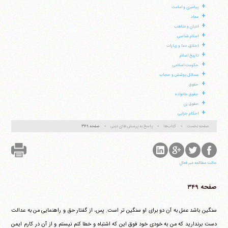
+
پیامبری و امامت
+
معاد
+
ادیان و مذاهب
+
اسلام شناسی
+
اخلاق، دعا و زیارات
+
تاریخ اسلام
+
حکومت اسلامی
+
مسائل پوشش و حجاب
+
حقوق
آیت‌الله منتظری
+
حقوق خانواده
وب سایت رسمی آیت‌الله منتظری
+
ایران
،
قم
،
میدان مصلّی، بلوار شهید محمّد منتظری، كوچه
حقوق زن
شماره ٨
کد پستی: 3713744381
+
احکام جزایی
صفحه نخست
کتاب‌ها
پاسخ به پرسش های دینی
صفحه ۳۴۹
تلفن 37740011-25-98+ تا 14
حالت مطالعه غیر فعال
فکس
37740015-25-98+
صفحه ۳۴۹
سنگین باشد عمل به آن دو برای او سنگین تر است. پس، از گفتار حق و راهنمایی من به عدالت
دست برندارید که من به خودی خود فوق این که اشتباه و خطا کنم نیستم و از آن در کارم ایمن