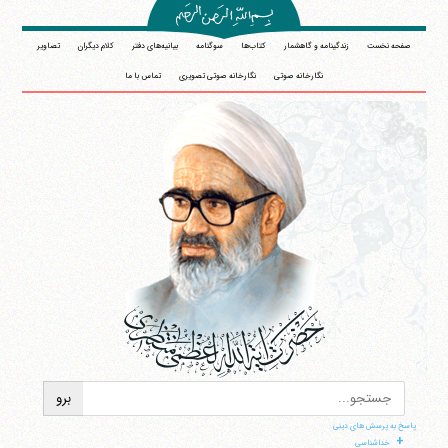
صفحه نخست
زندگینامه و گاهشمار
کتاب‌ها
سوگنامه
بیانیه‌های دفتر
کلام دیگران
تصاویر
نگارخانه صوتی
نگارخانه صوتی تصویری
تماس با ما
پاسخ به پرسش های دینی
+
خداشناسی