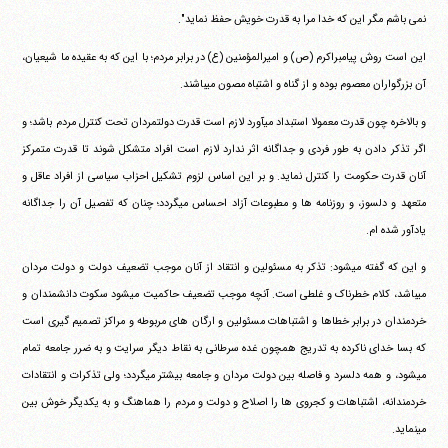
نمی باشم مگر این که خدا مرا به قدرت خویش حفظ نماید".
این است روش پیامبراکرم (ص) و امیرالمؤمنین (ع) در برابر مردم؛ با این که به عقیده ما شیعیان،
آن بزرگواران معصوم بوده و از گناه و اشتباه مصون می‎باشند.
و بالاخره چون قدرت معمولا استبداد می‎آورد لازم است قدرت دولتمردان تحت کنترل مردم باشد؛ و
اگر تذکر دادن به طور فردی و جداگانه اثر ندارد لازم است افراد متشکل شوند تا قدرت متمرکز
آنان قدرت حکومت را کنترل نماید. و بر این اساس لزوم تشکیل احزاب سیاسی از افراد عاقل و
متعهد و دلسوز، و روزنامه ها و مطبوعات آزاد احساس می‎گردد؛ چنان که تفصیل آن را جداگانه
یادآور شده ام.
و این که گفته می‎شود: تذکر به مسئولین و انتقاد از آنان موجب تضعیف دولت و دولت مردان
می‎باشد، کلام خطرناک و غلطی است. آنچه موجب تضعیف حاکمیت می‎شود سکوت دانشمندان و
خردمندان در برابر خطاها و اشتباهات مسئولین و ارگان های مربوطه و مراکز تصمیم گیری است
که بسا خدای ناکرده به تدریج همچون غده سرطانی به نقاط دیگر سرایت و به ضرر جامعه تمام
می‎شود، و همه دلسرد و فاصله بین دولت مردان و جامعه بیشتر می‎گردد؛ ولی تذکرات و انتقادات
خردمندانه، اشتباهات و کجروی ها را اصلاح و دولت و مردم را هماهنگ و به یکدیگر خوش بین
می‎نماید.