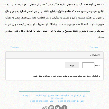
د - همان گونه که ما آزادیم و حقوقی داریم دیگران نیز آزادند و از حقوقی برخوردارند؛ و در نتیجه
آزادی هر فرد در حدی است که مزاحم حقوق دیگران نباشد. و بر این اساس تجاوز به جان و مال
و ناموس و هتک حیثیت و آبرو و مقدسات دیگران و نشر اکاذیب جایز نمی باشد، چنان که هتک
حریم خداوند - که مالک ذات و وجود ماست - و تخلف از دستورات او نیز جایز نیست. ولی امر به
معروف و نهی از منکر و انتقاد صحیح و تذکر به زبان خوش حتی به دولت مردان لازم است؛ و
حساب
صفحه ۳۴۸
صفحه ۳۵۰
ناوبری کتاب
صفحه
با کمک این بخش شما می‌توانید به جلد و صفحه دلخواه خود در این کتاب منتقل شوید
ایران
،
قم
،
میدان مصلّی، بلوار شهید محمّد منتظری، كوچه شماره ٨
کد پستی:
3713744381
تلفن
14-37740011-25-0098
فکس
37740015-25-0098