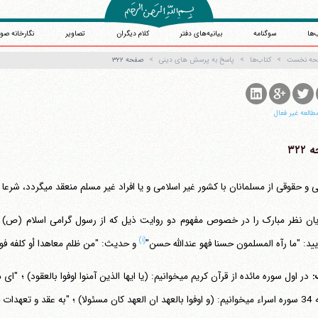
‌ها
سوگنامه
بیانیه‌های دفتر
کلام دیگران
تصاویر
نگارخانه صو
حه نخست
کتاب‌ها
پاسخ به پرسش های دینی
صفحه ۳۲۲
طالعه غیر فعال
۳۲۲
حقوقی از مسلمانان با کشور غیر اسلامی و یا افراد غیر مسلم منعقد می‎گردد، شرعا تعهدآور بوده و التزام به آن واجب است ؟
آیت‌الله منتظری
یان نظر مبارک را در خصوص مفهوم دو روایت ذیل که از رسول گرامی اسلام (ص) ر
وب سایت رسمی آیت‌الله منتظری
یران
،
قم
،
میدان مصلّی، بلوار شهید محمّد منتظری، كوچه شماره ٨
کد پستی: 3713744381
(۱)
یید: "ما رآه المسلمون حسنا فهو عندالله حسن"
و حدیث: "من ظلم معاهدا أو کلفه فوق 
:
در اول سوره مائده از قرآن کریم می‎خوانیم:
(یا ایها الذین آمنوا اوفوا بالعقود)
؛ "ای 
خوانیم:
(و اوفوا بالعهد ان العهد کان مسئولا)
؛ "به عقد و تعهدات 