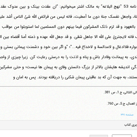
و در نامه 53 "نهج البلاغه" به مالک اشتر می‎خوانیم: "ان عق
انة، واجعل نفسک جنة دون ما أعطیت، فانه لیس من فرائض الله شئ الناس أشد علیه
ء بالعهود و قد لزم ذلک المشرکون فیما بینهم دون المسلمین لما استوبلوا من عواق
فانه لایجترئ علی الله الا جاهل شقی. و قد جعل الله عهده و ذمته أمنا أفضاه بین 
واره فلاادغال و لامدالسة و لاخداع فیه..."؛ "و اگر بین خود و دشمنت پیمانی بستی 
تلفن 37740011-25-98+ تا 14
دی، به پیمانت وفادار باش و پناه و اذنت را به درستی رعایت کن. زیرا چیزی از واجب
فکس
37740015-25-98+
دگی اندیشه هایشان بالاتر از بزرگ دانستن وفای به پیمان ها نیست؛ و حتی مشرکین
 اللئالی، ج 1، ص 381.
لعمال، ج 5، ص 760.
صفحه ۳۲۱
بری کتاب