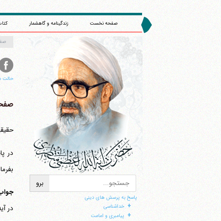
صفحه نخست
زندگینامه و گاهشمار
کتاب
صف
حالت م
صفحه 
حقیقی و 
در پا
ا
بفرما
جواب
پاسخ به پرسش های دینی
+
خداشناسی
در آیه 34 سوره اسراء می‎
+
پیامبری و امامت