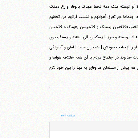
دت بینک و بین عدوک عقدة أو البسته منک ذمة فحط عهدک بالوفاء وارع ذمتک
 اجتماعا مع تفرق أهوائهم و تشتت آرائهم من تعظیم
ب الغدر، فلاتغدرن بذمتک و لاتخیسن بعهدک و لاتختلن
العباد برحمته و حریما یسکنون الی منعته و یستفیضون
و او را از جانب خویش [ همچون جامه ] امان و آسودگی
ات خداوند در اجتماع مردم با آن همه اختلاف هواها و
 هم پیش از مسلمان ها وفای به عهد را بین خود لازم
صفحه ۳۲۳