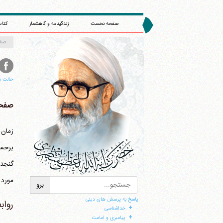
صفحه نخست
زندگینامه و گاهشمار
کتاب
صف
حالت م
صفحه 
زمان 
برحسب
ا
مورد تأکید شارع می‎باشد؛ 
پاسخ به پرسش های دینی
روابط
+
خداشناسی
+
پیامبری و امامت