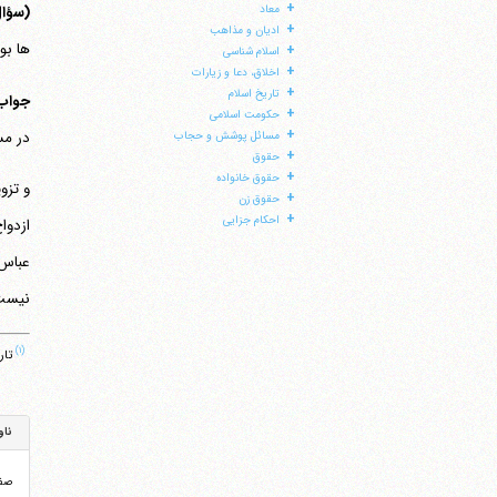
+
معاد
(سؤا
+
ادیان و مذاهب
ها بو
+
اسلام شناسی
+
اخلاق، دعا و زیارات
+
تاریخ اسلام
جواب
+
حکومت اسلامی
+
در مس
مسائل پوشش و حجاب
+
حقوق
+
حقوق خانواده
و تزو
+
حقوق زن
+
احکام جزایی
ازدوا
عباس 
نیست،
(۱)
تاریخ
ناو
صف