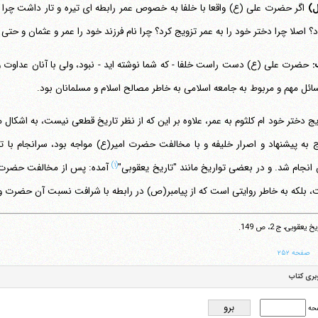
ل)
د؟ اصلا چرا دختر خود را به عمر تزویج کرد؟ چرا نام فرزند خود را عمر و عثمان و حتی 
:
حضرت علی (ع) دست راست خلفا - که شما نوشته اید - نبود، ولی با آنان عداو
ائل مهم و مربوط به جامعه اسلامی به خاطر مصالح اسلام و مسلمانان بود.
یج دختر خود ام کلثوم به عمر، علاوه بر این که از نظر تاریخ قطعی نیست، به اشکا
تلفن 37740011-25-98+ تا 14
فکس
37740015-25-98+
ج به پیشنهاد و اصرار خلیفه و با مخالفت حضرت امیر(ع) مواجه بود، سرانجام با
(۱)
انجام شد. و در بعضی تواریخ مانند "تاریخ یعقوبی"
آمده: پس از مخالفت حضرت با
 بلکه به خاطر روایتی است که از پیامبر(ص) در رابطه با شرافت نسبت آن حضرت 
 یعقوبی، ج 2، ص 149.
صفحه ۲۵۲
بری کتاب
حه