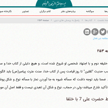
‌ها
سوگنامه
بیانیه‌های دفتر
کلام دیگران
تصاویر
نگارخانه صو
حه نخست
کتاب‌ها
پاسخ به پرسش های دینی
صفحه ۲۵۳
طالعه غیر فعال
۲۵۳
خلیفه دوم و با اجتهاد شخصی او شروع شده است، و هیچ دلیلی از کتاب خدا و سن
 حدیث "ثقلین" تا روز قیامت پس از کتاب خدا، سنت عترت پیامبر(ص) باید الگ
آیت‌الله منتظری
وب سایت رسمی آیت‌الله منتظری
یران
،
قم
،
میدان مصلّی، بلوار شهید محمّد منتظری، كوچه شماره ٨
کد پستی: 3713744381
ولی در حجاب، نوع و شکل آن تعبدی نیست و فقط اصل آن مورد نظر شارع می‎باشد.
 حضرت علی 7 با خلفا