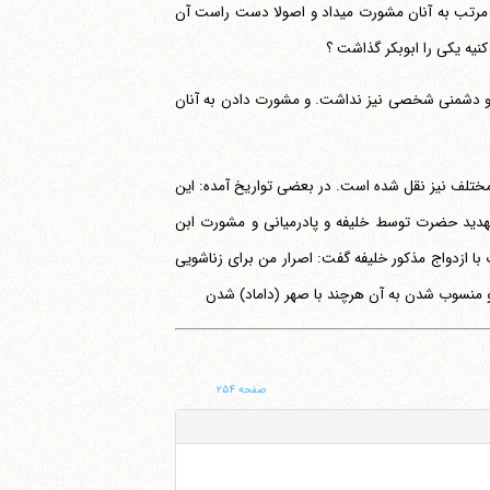
اگر حضرت علی (ع) واقعا با خلفا به خصوص عمر رابطه ای تیره و تار داشت چرا مرتب به آنان مشورت می‎داد و اصولا دست راست آن
کنیه یکی را ابوبکر گذاشت ؟
ت و دشمنی شخصی نیز نداشت. و مشورت دادن به آنان
ل مختلف نیز نقل شده است. در بعضی تواریخ آمده: این
 تهدید حضرت توسط خلیفه و پادرمیانی و مشورت ابن
 ازدواج مذکور خلیفه گفت: اصرار من برای زناشویی
و منسوب شدن به آن هرچند با صهر (داماد) شدن
صفحه ۲۵۴