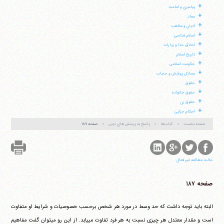
+
پیامبری و امامت
+
معاد
+
ادیان و مذاهب
+
اسلام شناسی
+
اخلاق، دعا و زیارات
+
تاریخ اسلام
+
حکومت اسلامی
+
مسائل پوشش و حجاب
آیت‌الله منتظری
+
حقوق
وب سایت رسمی آیت‌الله منتظری
ایران
،
قم
،
میدان مصلّی، بلوار شهید محمّد منتظری، كوچه
+
حقوق خانواده
شماره ٨
کد پستی: 3713744381
+
حقوق زن
+
احکام جزایی
صفحه نخست
کتاب‌ها
پاسخ به پرسش های دینی
صفحه ۱۸۷
تلفن 37740011-25-98+ تا 14
فکس
37740015-25-98+
حالت مطالعه غیر فعال
صفحه ۱۸۷
البته باید توجه داشت که حد وسط در مورد هر شخص برحسب خصوصیات و شرایط او متفاوت
است و مقدار معتدل هر چیزی نسبت به هر فرد تفاوت می‎یابد. از این رو می‎توان گفت مفاهیم