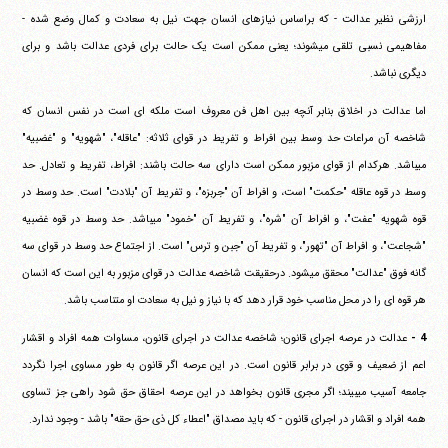
ارزشی نظیر عدالت - که براساس نیازهای انسان جهت نیل به سعادت و کمال وضع شده -
مفاهیمی نسبی تلقی می‎شوند؛ یعنی ممکن است یک حالت برای فردی عدالت باشد و برای
دیگری نباشد.
اما عدالت در اخلاق بنابر آنچه بین اهل فن معروف است ملکه ای است در نفس انسان که
شاخصه آن مراعات حد وسط بین افراط و تفریط در قوای ثلاثه: "عاقله"، "شهویه" و "غضبیه"
می‎باشد. هرکدام از قوای مزبور ممکن است دارای سه حالت باشند: افراط، تفریط و تعادل. حد
وسط در قوه عاقله "حکمت" است، و افراط آن "جربزه"، و تفریط آن "بلادت" است. حد وسط در
قوه شهویه "عفت"، و افراط آن "شره"، و تفریط آن "خمود" می‎باشد. حد وسط در قوه غضبیه
"شجاعت"، و افراط آن "تهور"، و تفریط آن "جبن و ترس" است. از اجتماع حد وسط در قوای سه
گانه فوق "عدالت" محقق می‎شود. درحقیقت شاخصه عدالت در قوای مزبور به این است که انسان
هر قوه ای را در محل مناسب خود قرار دهد که با نیاز و نیل به سعادت او متناسب باشد.
4 -
عدالت در عرصه اجرای قانون؛ شاخصه عدالت در اجرای قانون، مساوات همه افراد و اقشار
اعم از ضعیف و قوی در برابر قانون است. در این عرصه اگر قانون به طور مساوی اجرا نگردد
جامعه آسیب می‎بیند؛ اگر مجری قانون بخواهد در این عرصه احقاق حق شود راهی جز تساوی
همه افراد و اقشار در اجرای قانون - که باید مصداق "اعطاء کل ذی حق حقه" باشد - وجود ندارد.