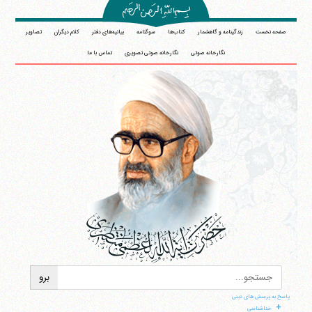
صفحه نخست
زندگینامه و گاهشمار
کتاب‌ها
سوگنامه
بیانیه‌های دفتر
کلام دیگران
تصاویر
نگارخانه صوتی
نگارخانه صوتی تصویری
تماس با ما
پاسخ به پرسش های دینی
+
خداشناسی