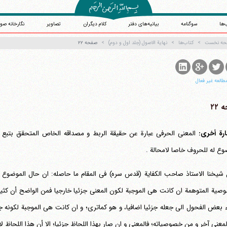
‌ها
سوگنامه
بیانیه‌های دفتر
کلام دیگران
تصاویر
نگارخانه صو
حه نخست
کتاب‌ها
نهایة الاصول (جلد اول و دوم)
صفحه ۲۲
طالعه غیر فعال
۲۲
ارة أخری:
المعنی الحرفی عبارة عن حقیقة الربط و مصداقه الخاص المتحقق بتبع ا
وع له للحروف خاصا لامحالة .
 شیخنا الاستاذ صاحب الکفایة (قدس سره) فی المقام ما حاصله: ان حال الموضوع له
صیة المتوهمة ان کانت هی الموجبة لکون المعنی جزئیا خارجیا فمن الواضح أن کثیرا م
آیت‌الله منتظری
وب سایت رسمی آیت‌الله منتظری
ء بعض الفحول الی جعله جزئیا اضافیا، و هو کماتری؛ و ان کانت هی الموجبة لکونه جزئ
یران
،
قم
،
میدان مصلّی، بلوار شهید محمّد منتظری، كوچه شماره ٨
کد پستی: 3713744381
لمعنی آخر و من خصوصیاته؛ فالمعنی و ان صار بهذا اللحاظ جزئیا؛ الا أن هذا اللحاظ 