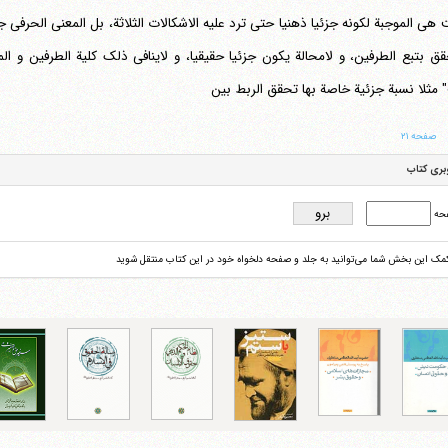
هی الموجبة لکونه جزئیا ذهنیا حتی ترد علیه الاشکالات الثلاثة، بل المعنی الحرفی 
قق بتبع الطرفین، و لامحالة یکون جزئیا حقیقیا، و لاینافی ذلک کلیة الطرفین و المر
 مثلا نسبة جزئیة خاصة بها تحقق الربط بین
صفحه ۲۱
بری کتاب
حه
کمک این بخش شما می‌توانید به جلد و صفحه دلخواه خود در این کتاب منتقل شوید