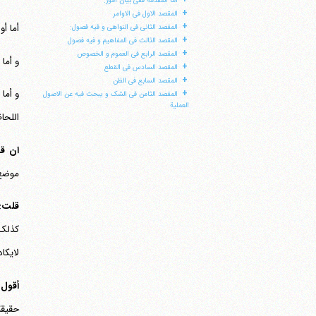
أما المقدمة ففی بیان أمور:
+
المقصد الاول فی الاوامر
+
أما أ
المقصد الثانی فی النواهی و فیه فصول:
+
المقصد الثالث فی المفاهیم و فیه فصول
+
المقصد الرابع فی العموم و الخصوص
و أما
+
المقصد السادس فی القطع
+
المقصد السابع فی الظن
+
و أما
المقصد الثامن فی الشک و یبحث فیه عن الاصول
العملیة
اللحا
ان ق
موضع 
قلت:
کذلک،
لایکا
أقول
حقیقة