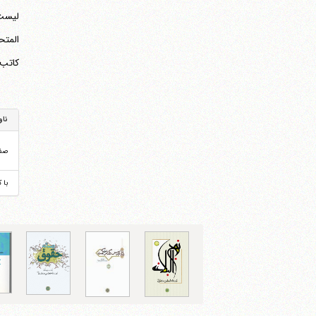
لیست 
المتح
کاتب"
ناو
صف
با 