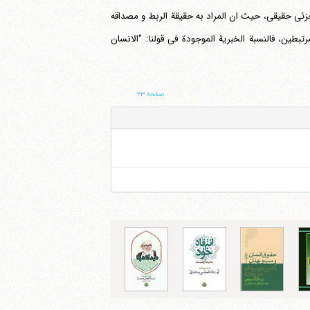
جزئی حقیقی، حیث ان المراد به حقیقة الربط و مصداقه
تبطین، فالنسبة الخبریة الموجودة فی قولنا: "الانسان
صفحه ۲۳