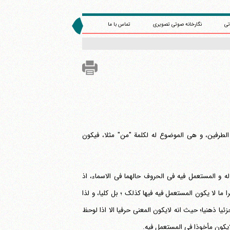
تی
نگارخانه صوتی تصویری
تماس با ما
لطرفین، و هی الموضوع له لکلمة "من" مثلا، فیکون
 و المستعمل فیه فی الحروف حالهما فی الاسماء، اذ
ا لا یکون المستعمل فیه فیها کذلک ؛ بل کلیا، و لذا
یا ذهنیا؛ حیث انه لایکون المعنی حرفیا الا اذا لوحظ
لایکون مأخوذا فی المستعمل فیه.