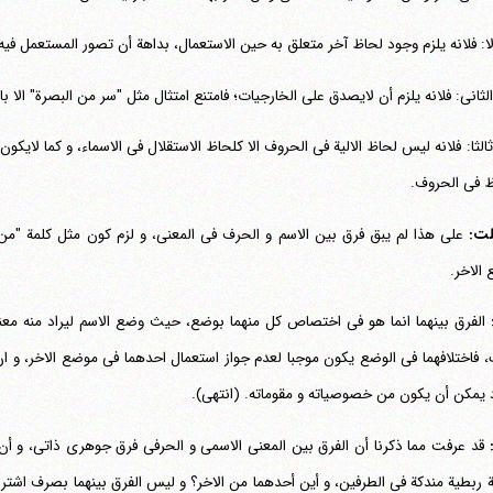
ولا: فلانه یلزم وجود لحاظ آخر متعلق به حین الاستعمال، بداهة أن تصور المستعمل فیه 
 الثانی: فلانه یلزم أن لایصدق علی الخارجیات؛ فامتنع امتثال مثل "سر من البصرة" الا با
 ثالثا: فلانه لیس لحاظ الالیة فی الحروف الا کلحاظ الاستقلال فی الاسماء، و کما لایک
ظ فی الحروف.
لت:
علی هذا لم یبق فرق بین الاسم و الحرف فی المعنی، و لزم کون مثل کلمة "من"
الاخر.
تلفن 37740011-25-98+ تا 14
فکس
37740015-25-98+
الفرق بینهما انما هو فی اختصاص کل منهما بوضع، حیث وضع الاسم لیراد منه معناه
 فاختلافهما فی الوضع یکون موجبا لعدم جواز استعمال احدهما فی موضع الاخر، و ان ا
د یمکن أن یکون من خصوصیاته و مقوماته. (انتهی).
:
قد عرفت مما ذکرنا أن الفرق بین المعنی الاسمی و الحرفی فرق جوهری ذاتی، و أن 
 ربطیة مندکة فی الطرفین، و أین أحدهما من الاخر؟ و لیس الفرق بینهما بصرف اشتر