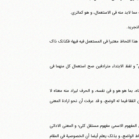
مما لابد منه فی الاستعمال، و هو کماتری.
لتجرید.
ون هذا اللحاظ معتبرا فی المستعمل فیه فیها؛ فکذلک ذاک
 و لفظ الابتداء مترادفین صح استعمال کل منهما فی
، بما هو هو و فی نفسه، و الحرف لیراد منه معناه لا
تفقا فیما له الوضع، و قد عرفت أن نحو ارادة المعنی
المفهوم الاسمی مفهوم مستقل کلی؛ و المعنی الاداتی
اط الواضع، و بذلک یعلم أیضا أن الخصوصیة فی المقام