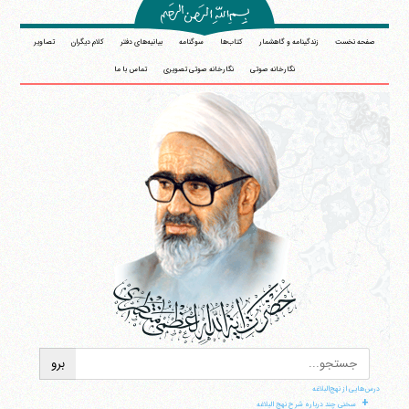
صفحه نخست
زندگینامه و گاهشمار
کتاب‌ها
سوگنامه
بیانیه‌های دفتر
کلام دیگران
تصاویر
نگارخانه صوتی
نگارخانه صوتی تصویری
تماس با ما
درس‌هایی از نهج‌البلاغه
+
سخنی چند درباره شرح نهج البلاغه