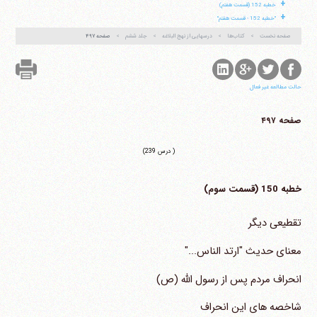
+
خطبه 152 (قسمت هفتم)
+
"خطبه 152 - قسمت هفتم"
صفحه نخست
کتاب‌ها
درسهایی از نهج البلاغه
جلد ششم
صفحه ۴۹۷
حالت مطالعه غیر فعال
صفحه ۴۹۷
( درس 239)
خطبه 150 (قسمت سوم)
تقطیعی دیگر
معنای حدیث "ارتد الناس..."
انحراف مردم پس از رسول الله (ص)
شاخصه های این انحراف