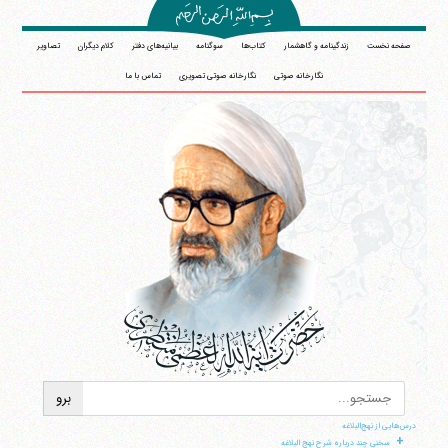
صفحه نخست
زندگینامه و گاهشمار
کتاب‌ها
سوگنامه
بیانیه‌های دفتر
کلام دیگران
تصاویر
نگارخانه صوتی
نگارخانه صوتی تصویری
تماس با ما
درس‌هایی از نهج‌البلاغه
+
سخنی چند درباره شرح نهج البلاغه