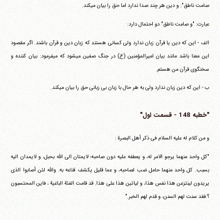
صامت ناطق": و دین هر چند صدا ندارد اما حق را بیان می‎کند.
عبارت: "و صامت ناطق" دو احتمال دارد:
الف - این که دین یا قرآن زبان ندارد ولی کسانی هستند که زبان دین و قرآن باشند. اگر مقصود
این معنا باشد مانند بیان امیرالمؤمنین (ع) در جنگ صفین می‎شود که می‎فرمود: بیان کننده و
سخنگوی قرآن من هستم.
ب - این که دین زبان ندارد ولی به هر حال با زبان بی زبانی حق را بیان می‎کند.
"خطبه 148 - قسمت اول"
و من کلام له علیه السلام فی ذکر أهل البصرة :
"کل واحد منهما یرجو الامر له، و یعطفه علیه دون صاحبه؛ لایمتان الی الله بحبل، و لایمدان الیه
بسبب. کل واحد منهما حامل ضب لصاحبه، و عما قلیل یکشف قناعه به. والله لئن أصابوا الذی
یریدون لینتزعن هذا نفس هذا، و لیاتین هذا علی هذا. قد قامت الفئة الباغیة ، فاین المحتسبون
؟ فقد سنت لهم السنن، و قدم لهم الخبر."