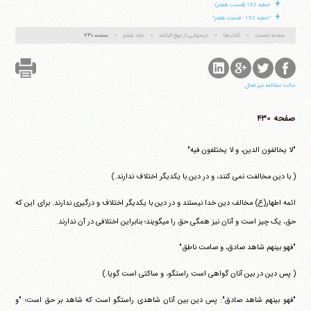
+
خطبه 152 (قسمت هفتم)
+
"خطبه 152 - قسمت هفتم"
صفحه نخست
کتاب‌ها
درسهایی از نهج البلاغه
جلد ششم
صفحه ۴۳۰
حالت مطالعه غیر فعال
صفحه ۴۳۰
"لا یخالفون الدین، و لا یختلفون فیه"
( با دین مخالفت نمی کنند، و در دین با یکدیگر اختلاف ندارند.)
ائمه اطهار(ع) مخالف دین خدا نیستند و در دین با یکدیگر اختلاف و درگیری ندارند. برای این که
حق، یک چیز است و آنان نیز همگی حق را می‎گویند؛ بنابراین اختلافی در آن ندارند.
"فهو بینهم شاهد صادق، و صامت ناطق"
( پس دین در بین آنان گواهی است راستگو، و ساکتی است گویا.)
"فهو بینهم شاهد صادق": پس دین بین آنان شاهدی راستگو است که شاهد بر حق است؛ "و