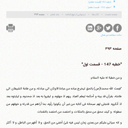
+
خطبه 152 (قسمت هفتم)
+
"خطبه 152 - قسمت هفتم"
صفحه نخست
کتاب‌ها
درسهایی از نهج البلاغه
جلد ششم
صفحه ۳۹۳
حالت مطالعه غیر فعال
صفحه ۳۹۳
"خطبه 147 - قسمت اول"
و من خطبة له علیه السلام:
"فبعث الله محمدا(ص) بالحق لیخرج عباده من عبادة الاوثان الی عبادته، و من طاعة الشیطان الی
طاعته، بقرآن قد بینه و أحکمه لیعلم العباد ربهم اذ جهلوه، و لیقروا به بعد اذ جحدوه، و لیثبتوه بعد
اذ أنکروه. فتجلی لهم سبحانه فی کتابه من غیر أن یکونوا رأوه، بما أراهم من قدرته و خوفهم من
سطوته. و کیف محق من محق بالمثلات، و احتصد من احتصد بالنقمات.
و انه سیاتی علیکم من بعدی زمان لیس فیه شئ أخفی من الحق، و لا أظهر من الباطل، و لا أکثر