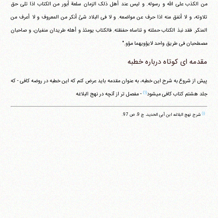
من الکذب علی الله و رسوله. و لیس عند أهل ذلک الزمان سلعة أبور من الکتاب اذا تلی حق
تلاوته، و لا أنفق منه اذا حرف عن مواضعه. و لا فی البلاد شئ أنکر من المعروف و لا أعرف من
المنکر. فقد نبذ الکتاب حملته و تناساه حفظته. فالکتاب یومئذ و أهله طریدان منفیان، و صاحبان
مصطحبان فی طریق واحد لایؤویهما مؤو."
مقدمه ای کوتاه درباره خطبه
پیش از شروع به شرح این خطبه، به عنوان مقدمه باید عرض کنم که این خطبه در روضه کافی - که
(۱)
جلد هشتم کتاب کافی می‎شود
- مفصل تر از آنچه در نهج البلاغه
(۱)
شرح نهج البلاغه ابن أبی الحدید، ج 9، ص 97.