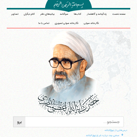
صفحه نخست
زندگینامه و گاهشمار
کتاب‌ها
سوگنامه
بیانیه‌های دفتر
کلام دیگران
تصاویر
نگارخانه صوتی
نگارخانه صوتی تصویری
تماس با ما
درس‌هایی از نهج‌البلاغه
+
سخنی چند درباره شرح نهج البلاغه