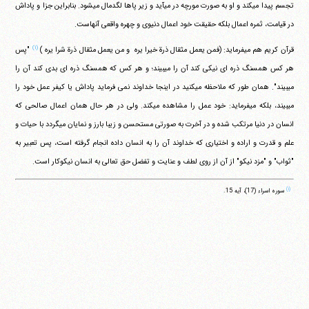
تجسم پیدا می‎کند و او به صورت مورچه در می‎آید و زیر پاها لگدمال می‎شود. بنابراین جزا و پاداش
در قیامت، ثمره اعمال بلکه حقیقت خود اعمال دنیوی و چهره واقعی آنهاست.
(۱)
قرآن کریم هم می‎فرماید:
(فمن یعمل مثقال ذرة خیرا یره ‏ و من یعمل مثقال ذرة شرا یره )
"پس
هر کس همسنگ ذره ای نیکی کند آن را می‎بیند؛ و هر کس که همسنگ ذره ای بدی کند آن را
می‎بیند". همان طور که ملاحظه می‎کنید در اینجا خداوند نمی فرماید پاداش یا کیفر عمل خود را
می‎بیند، بلکه می‎فرماید: خود عمل را مشاهده می‎کند. ولی در هر حال همان اعمال صالحی که
انسان در دنیا مرتکب شده و در آخرت به صورتی مستحسن و زیبا بارز و نمایان می‎گردد با حیات و
علم و قدرت و اراده و اختیاری که خداوند آن را به انسان داده انجام گرفته است، پس تعبیر به
"ثواب" و "مزد نیکو" از آن از روی لطف و عنایت و تفضل حق تعالی به انسان نیکوکار است.
(۱)
سوره اسراء (17)، آیه 15.