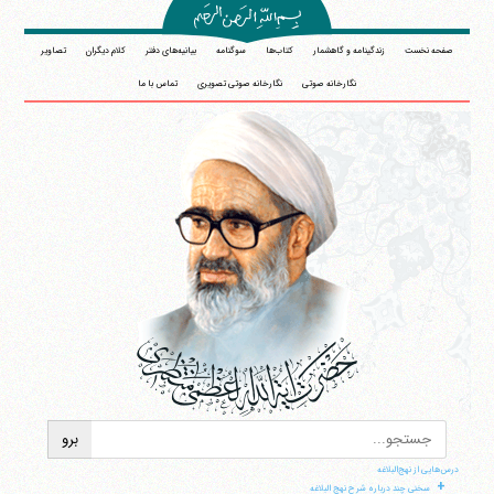
صفحه نخست
زندگینامه و گاهشمار
کتاب‌ها
سوگنامه
بیانیه‌های دفتر
کلام دیگران
تصاویر
نگارخانه صوتی
نگارخانه صوتی تصویری
تماس با ما
درس‌هایی از نهج‌البلاغه
+
سخنی چند درباره شرح نهج البلاغه