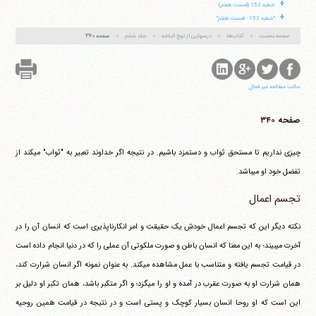
+
خطبه 152 (قسمت هفتم)
+
"خطبه 152 - قسمت هفتم"
صفحه نخست
کتاب‌ها
درسهایی از نهج البلاغه
جلد ششم
صفحه ۳۴۰
حالت مطالعه غیر فعال
صفحه ۳۴۰
چیزی نداریم تا مستحق ثواب و دستمزد باشیم. در نتیجه اگر خداوند تعبیر به "ثواب" می‎کند از
تفضل خود او می‎باشد.
تجسم اعمال
نکته دیگر این که تجسم اعمال خودش یک حقیقت و امر انکارناپذیری است که انسان آن را در
آخرت می‎بیند؛ به این معنا که انسان باطن و صورت ملکوتی آن عملی را که در دنیا انجام داده است
در قیامت تجسم یافته و متناسب با عمل مشاهده می‎کند. به عنوان نمونه اگر انسان شرارت کند،
همان شرارت او به صورت عقرب در آمده و او را می‎گزد؛ و اگر متکبر باشد، همان تکبر او دلیل بر
این است که او روحا انسان بسیار کوچک و پستی است و در نتیجه در قیامت همین روحیه