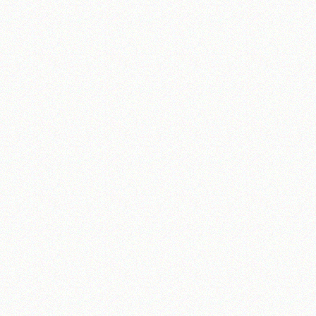
تلفن 37740011-25-98+ تا 14
فکس
37740015-25-98+