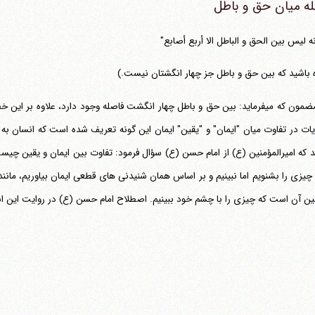
ه میان حق و باطل
انه لیس بین الحق و الباطل الا أربع أصابع"
ه باشید که بین حق و باطل جز چهار انگشتان نیست.)
این مضمون که می‎فرماید: بین حق و باطل چهار انگشت فاصله وجود دارد، علاوه بر
ایات در تفاوت میان "ایمان" و "یقین" ایمان این گونه تعریف شده است که انسان به 
کنند که امیرالمؤمنین (ع) از امام حسن (ع) سؤال فرمود: تفاوت بین ایمان و یقین 
 چیزی را بشنویم اما نبینیم و بر اساس همان شنیدنی های قطعی ایمان بیاوریم، مانند ا
قین آن است که چیزی را با چشم خود ببینیم. اصطلاح امام حسن (ع) در روایت این 