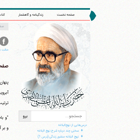
صفحه نخست
زندگینامه و گاهشمار
کتاب
صف
حالت م
صفحه 
ترتیب
درس‌هایی از نهج‌البلاغه
و بر آن گوا
+
سخنی چند درباره شرح نهج البلاغه
+
نهج البلاغه منشور زندگی (درس 1)