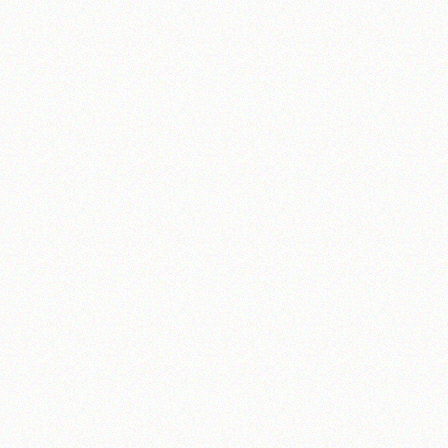
آیت‌الله منتظری
وب سایت رسمی آیت‌الله منتظری
یران
،
قم
،
میدان مصلّی، بلوار شهید محمّد منتظری، كوچه شماره ٨
کد پستی: 3713744381