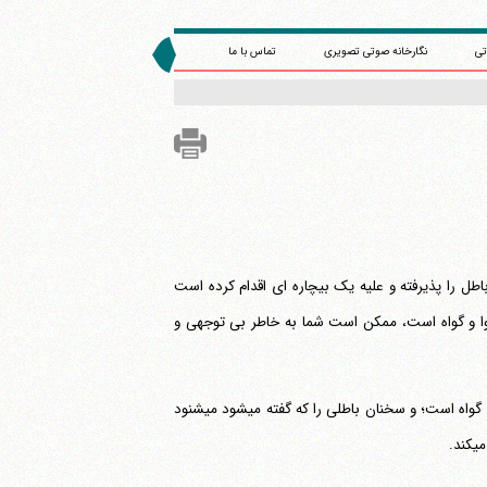
تی
نگارخانه صوتی تصویری
تماس با ما
‎شود و کشف خلاف می‎گردد و کسی که حرف باطل را پذیرفته و علیه یک بیچاره ای اقدام کرده است
ند شنوا و گواه است، ممکن است شما به خاطر بی توجهی و
"و باطل ذلک یبور": و باطل در نهایت از بین می‎رود؛ "والله سمیع و شهید": و خدا شنونده و گواه است؛ و سخنان باطلی را که گفته می‎شود می‎شنود