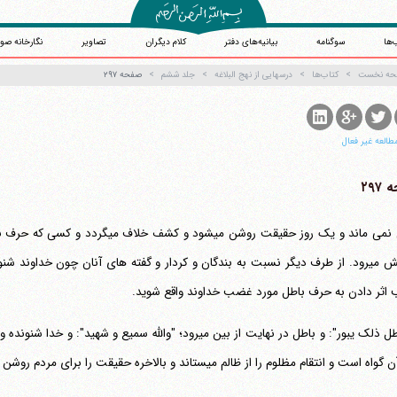
‌ها
سوگنامه
بیانیه‌های دفتر
کلام دیگران
تصاویر
نگارخانه صو
حه نخست
کتاب‌ها
درسهایی از نهج البلاغه
جلد ششم
صفحه ۲۹۷
طالعه غیر فعال
۲۹۷
پنهان نمی ماند و یک روز حقیقت روشن می
آبرویش می‎رود. از طرف دیگر نسبت به بندگان و کردار و گفته های آنان چون خداو
 اثر دادن به حرف باطل مورد غضب خداوند واقع شوید.
ه است و انتقام مظلوم را از ظالم می‎ستاند و بالاخره حقیقت را برای مردم روشن می‎کند.