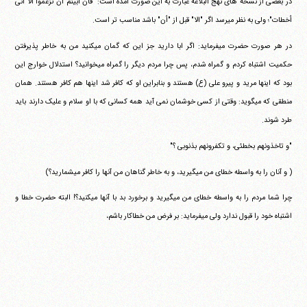
در بعضی از نسخه های نهج البلاغه عبارت به این صورت آمده است: "فان أبیتم أن تزعموا الا أنی
أخطات"؛ ولی به نظر می‎رسد اگر "الا" قبل از "أن" باشد مناسب تر است.
در هر صورت حضرت می‎فرماید: اگر ابا دارید جز این که گمان می‎کنید من به خاطر پذیرفتن
حکمیت اشتباه کردم و گمراه شدم، پس چرا مردم دیگر را گمراه می‎خوانید؟ استدلال خوارج این
بود که اینها مرید و پیرو علی (ع) هستند و بنابراین او که کافر شد اینها هم کافر هستند. همان
منطقی که می‎گوید: وقتی از کسی خوشمان نمی آید همه کسانی که با او سلام و علیک دارند باید
طرد شوند.
"و تاخذونهم بخطئی، و تکفرونهم بذنوبی ؟"
( و آنان را به واسطه خطای من می‎گیرید، و به خاطر گناهان من آنها را کافر می‎شمارید؟)
چرا شما مردم را به واسطه خطای من می‎گیرید و برخورد بد با آنها می‎کنید؟! البته حضرت خطا و
اشتباه خود را قبول ندارد ولی می‎فرماید: بر فرض من خطاکار باشم،