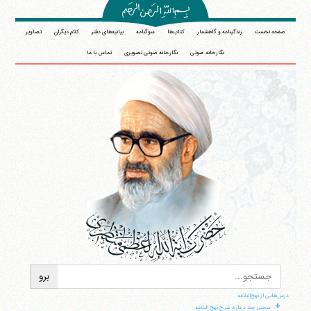
صفحه نخست
زندگینامه و گاهشمار
کتاب‌ها
سوگنامه
بیانیه‌های دفتر
کلام دیگران
تصاویر
نگارخانه صوتی
نگارخانه صوتی تصویری
تماس با ما
درس‌هایی از نهج‌البلاغه
+
سخنی چند درباره شرح نهج البلاغه