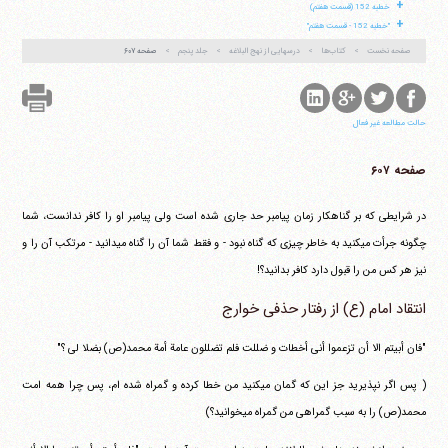
+
خطبه 152 (قسمت هفتم)
+
"خطبه 152 - قسمت هفتم"
صفحه نخست
کتاب‌ها
درسهایی از نهج البلاغه
جلد پنجم
صفحه ۶۰۷
حالت مطالعه غیر فعال
صفحه ۶۰۷
در شرایطی که بر گناهکار زمان پیامبر حد جاری شده است ولی پیامبر او را کافر ندانست، شما
چگونه جرأت می‎کنید به خاطر چیزی که گناه نبود - و فقط شما آن را گناه می‎دانید - مرتکب آن را و
نیز هر کس من را قبول دارد کافر بدانید؟!
انتقاد امام (ع) از رفتار حذفی خوارج
"فان أبیتم الا أن تزعموا أنی أخطات و ضللت فلم تضللون عامة أمة محمد(ص) بضلا لی ؟"
( پس اگر نپذیرید جز این که گمان می‎کنید من خطا کرده و گمراه شده ام، پس چرا همه امت
محمد(ص) را به سبب گمراهی من گمراه می‎خوانید؟)